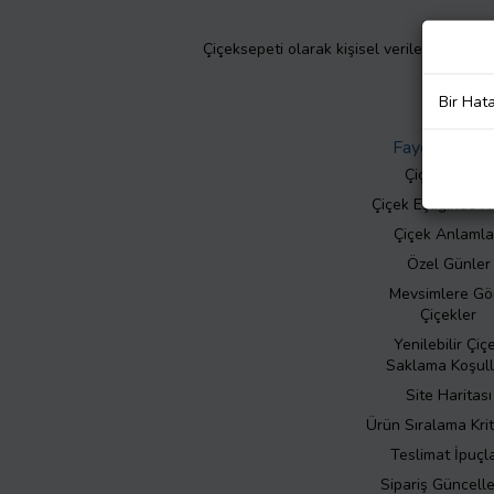
Çiçeksepeti olarak kişisel verilerinizin giz
Bir Hat
Faydalı Bilgil
Çiçek Bakımı
Çiçek Eşliğinde N
Çiçek Anlamla
Özel Günler
Mevsimlere Gö
Çiçekler
Yenilebilir Çiç
Saklama Koşull
Site Haritası
Ürün Sıralama Krit
Teslimat İpuçla
Sipariş Güncell