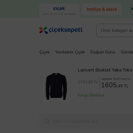
Çiçek ve Gurme Lezzetler
Çiçek
Yenilebilir Çiçek
Doğum Günü
Gönde
Lacivert Bisiklet Yaka Trik
Sepette %10 İndirim
1783
,88 TL
1605,
49 TL
Kargo Bedava