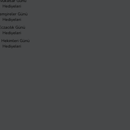
vukatlar Günü
Hediyeleri
emşireler Günü
Hediyeleri
Eczacılık Günü
Hediyeleri
ş Hekimleri Günü
Hediyeleri