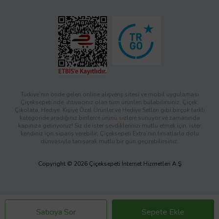
Türkiye’nin önde gelen online alışveriş sitesi ve mobil uygulaması
Çiçeksepeti’nde, ihtiyacınız olan tüm ürünleri bulabilirsiniz. Çiçek,
Çikolata, Hediye, Kişiye Özel Ürünler ve Hediye Setleri gibi birçok farklı
kategoride aradığınız binlerce ürünü sizlere sunuyor ve zamanında
kapınıza getiriyoruz! Siz de ister sevdiklerinizi mutlu etmek için, ister
kendiniz için sipariş verebilir; Çiçeksepeti Extra’nın fırsatlarla dolu
dünyasıyla tanışarak mutlu bir gün geçirebilirsiniz.
Copyright © 2026 Çiçeksepeti İnternet Hizmetleri A.Ş
Satıcıya Sor
Sepete Ekle