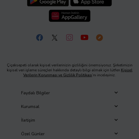
Çiçeksepeti olarak kişisel verilerinizin gizliliğini önemsiyoruz. Şirketimizin
kişisel veri işleme süreçleri hakkında detaylı bilgi almak için lütfen
Kişisel
Verilerin Korunması ve Gizlilik Politikası
’nı inceleyiniz.
Faydalı Bilgiler
Kurumsal
İletişim
Özel Günler