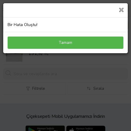
Bir Hata Oluştu!
Lacivert Güneşin İçindeki Ay Leke Tutmaz Kadife
Tamam
Kumaş Duvar Örtüsü Duvar Halısı Tapestry
Sepet Fiyatı
191,
92 TL
Filtrele
Sırala
Çiçeksepeti Mobil Uygulamamızı İndirin