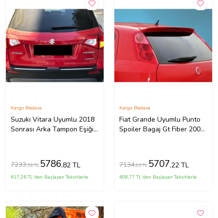
Kargo Bedava
Kargo Bedava
Suzuki Vitara Uyumlu 2018
Fiat Grande Uyumlu Punto
Sonrası Arka Tampon Eşiği
Spoiler Bagaj Gt Fiber 2005-
2018 Model İthal Üründür
2010
5786
5707
7233
7134
,82 TL
,22 TL
,53 TL
,03 TL
617,26 TL'den Başlayan Taksitlerle
608,77 TL'den Başlayan Taksitlerle