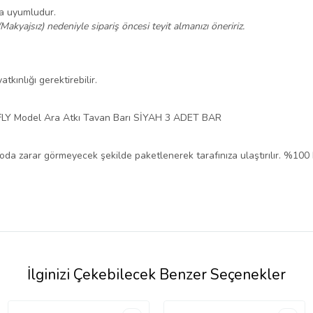
na uyumludur.
/Makyajsız) nedeniyle sipariş öncesi teyit almanızı öneririz.
tkınlığı gerektirebilir.
 FLY Model Ara Atkı Tavan Barı SİYAH 3 ADET BAR
rgoda zarar görmeyecek şekilde paketlenerek tarafınıza ulaştırılır. %100
İlginizi Çekebilecek Benzer Seçenekler