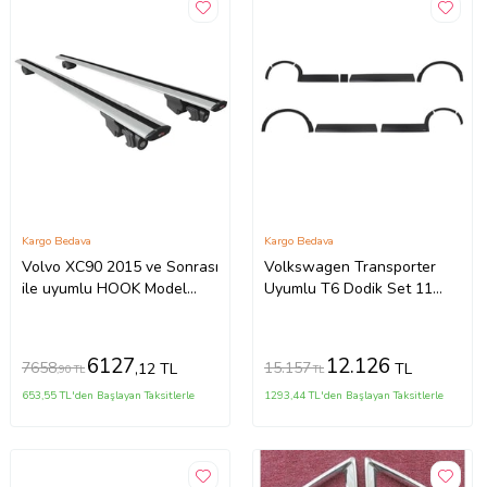
Kargo Bedava
Kargo Bedava
Volvo XC90 2015 ve Sonrası
Volkswagen Transporter
ile uyumlu HOOK Model
Uyumlu T6 Dodik Set 11
Anahtar Kilitli Ara Atkı
Parça ABS K.Ş. 2010 2014
Tavan Barı GRİ
Model Aras
6127
12.126
7658
15.157
,12 TL
TL
,90 TL
TL
653,55 TL'den Başlayan Taksitlerle
1293,44 TL'den Başlayan Taksitlerle