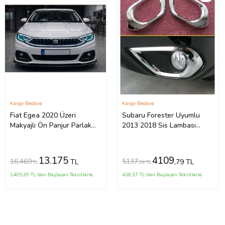
Kargo Bedava
Kargo Bedava
Fiat Egea 2020 Üzeri
Subaru Forester Uyumlu
Makyajlı Ön Panjur Parlak
2013 2018 Sis Lambası
Siyah LED Lİ Sedan & HB
Kaplama Krom Parça
Uyumlu
13.175
4109
16.469
5137
TL
,79 TL
TL
,24 TL
1405,39 TL'den Başlayan Taksitlerle
438,37 TL'den Başlayan Taksitlerle