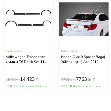
Kargo Bedava
Kargo Bedava
Volkswagen Transporter
Honda Civic 9 Spoiler Bagaj
Uyumlu T6 Dodik Set 11
Yüksek (Işıklı) Abs 2012-
Parça ABS U.Ş. 2010 2014
2015
Model Arası
14.423
7763
18.029
9703
TL
,01 TL
TL
,76 TL
1538,51 TL'den Başlayan Taksitlerle
828,05 TL'den Başlayan Taksitlerle