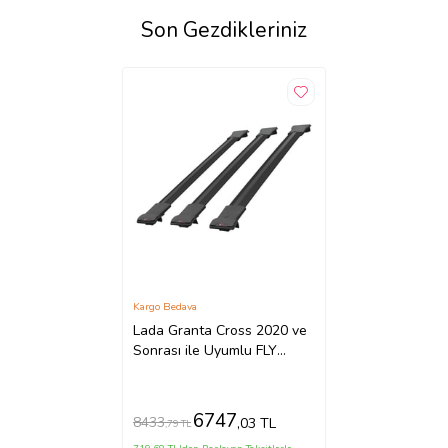
Son Gezdikleriniz
Kargo Bedava
Lada Granta Cross 2020 ve
Sonrası ile Uyumlu FLY
Model Ara Atkı Tavan Barı
SİYAH 3 ADET BAR
6747
8433
,03 TL
,79 TL