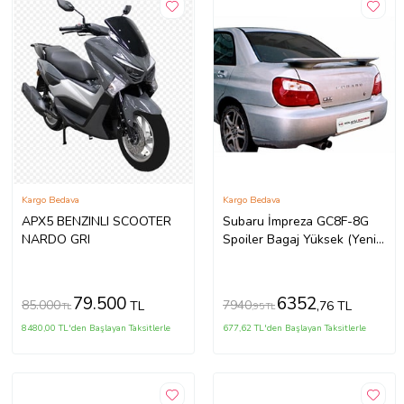
Kargo Bedava
Kargo Bedava
APX5 BENZINLI SCOOTER
Subaru İmpreza GC8F-8G
NARDO GRI
Spoiler Bagaj Yüksek (Yeni
Md)(ışıklı) Fiber
79.500
6352
85.000
7940
TL
,76 TL
TL
,95 TL
8480,00 TL'den Başlayan Taksitlerle
677,62 TL'den Başlayan Taksitlerle