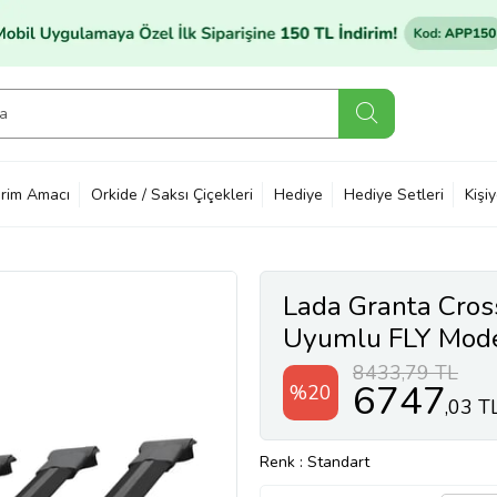
rim Amacı
Orkide / Saksı Çiçekleri
Hediye
Hediye Setleri
Kişi
Lada Granta Cros
Uyumlu FLY Model
SİYAH 3 ADET 
8433,79 TL
6747
%20
,03 T
Renk
: Standart