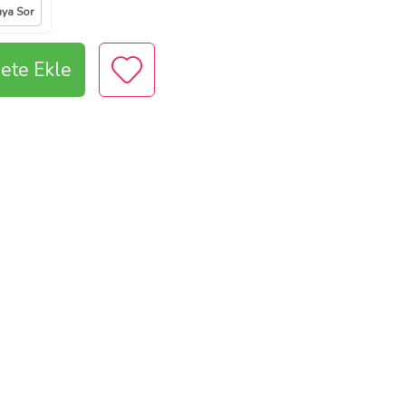
ıya Sor
ete Ekle