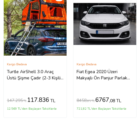
Kargo Bedava
Kargo Bedava
Turtle AirShell 3.0 Araç
Fiat Egea 2020 Üzeri
Üstü Şişme Çadır (2-3 Kişilik
Makyajlı Ön Panjur Parlak
Çadır)
Siyah LED’siz Sedan & HB
Uyumlu
117.836
6767
147.295
8458
TL
,08 TL
TL
,85 TL
12.569 TL'den Başlayan Taksitlerle
721,82 TL'den Başlayan Taksitlerle