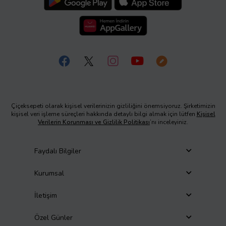
Çiçeksepeti olarak kişisel verilerinizin gizliliğini önemsiyoruz. Şirketimizin
kişisel veri işleme süreçleri hakkında detaylı bilgi almak için lütfen
Kişisel
Verilerin Korunması ve Gizlilik Politikası
’nı inceleyiniz.
Faydalı Bilgiler
Kurumsal
İletişim
Özel Günler