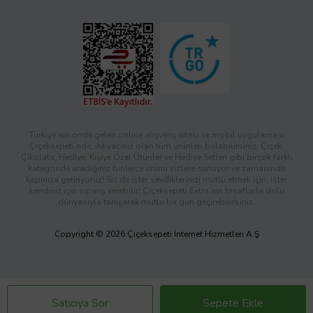
Türkiye’nin önde gelen online alışveriş sitesi ve mobil uygulaması
Çiçeksepeti’nde, ihtiyacınız olan tüm ürünleri bulabilirsiniz. Çiçek,
Çikolata, Hediye, Kişiye Özel Ürünler ve Hediye Setleri gibi birçok farklı
kategoride aradığınız binlerce ürünü sizlere sunuyor ve zamanında
kapınıza getiriyoruz! Siz de ister sevdiklerinizi mutlu etmek için, ister
kendiniz için sipariş verebilir; Çiçeksepeti Extra’nın fırsatlarla dolu
dünyasıyla tanışarak mutlu bir gün geçirebilirsiniz.
Copyright © 2026 Çiçeksepeti İnternet Hizmetleri A.Ş
Satıcıya Sor
Sepete Ekle