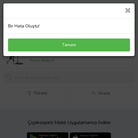
Bir Hata Oluştu!
Lastvoice BM800 SY Mini Tripodlu Youtuber Twitch
Tamam
Yayıncı Mikrofonu
839,
75 TL
Kargo Bedava
Filtrele
Sırala
Çiçeksepeti Mobil Uygulamamızı İndirin