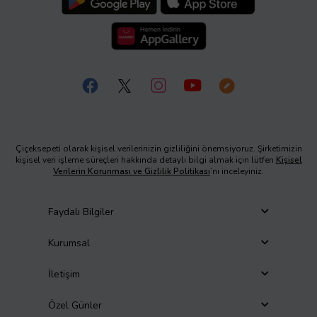
Çiçeksepeti olarak kişisel verilerinizin gizliliğini önemsiyoruz. Şirketimizin
kişisel veri işleme süreçleri hakkında detaylı bilgi almak için lütfen
Kişisel
Verilerin Korunması ve Gizlilik Politikası
’nı inceleyiniz.
Faydalı Bilgiler
Kurumsal
İletişim
Özel Günler