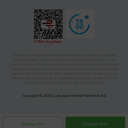
Türkiye’nin önde gelen online alışveriş sitesi ve mobil uygulaması
Çiçeksepeti’nde, ihtiyacınız olan tüm ürünleri bulabilirsiniz. Çiçek,
Çikolata, Hediye, Kişiye Özel Ürünler ve Hediye Setleri gibi birçok farklı
kategoride aradığınız binlerce ürünü sizlere sunuyor ve zamanında
kapınıza getiriyoruz! Siz de ister sevdiklerinizi mutlu etmek için, ister
kendiniz için sipariş verebilir; Çiçeksepeti Extra’nın fırsatlarla dolu
dünyasıyla tanışarak mutlu bir gün geçirebilirsiniz.
Copyright © 2026 Çiçeksepeti İnternet Hizmetleri A.Ş
Satıcıya Sor
Sepete Ekle