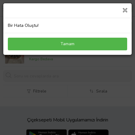
Bir Hata Oluştu!
Lavinta54 Kişiye Özel Dekoratif Ahşap Duvar Saati
Tamam
1100,
00 TL
Kargo Bedava
Filtrele
Sırala
Çiçeksepeti Mobil Uygulamamızı İndirin