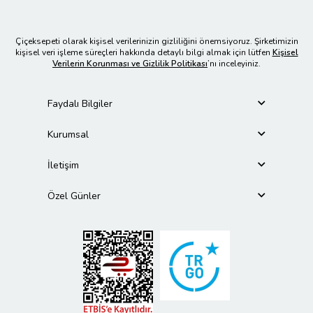
Çiçeksepeti olarak kişisel verilerinizin gizliliğini önemsiyoruz. Şirketimizin
kişisel veri işleme süreçleri hakkında detaylı bilgi almak için lütfen
Kişisel
Verilerin Korunması ve Gizlilik Politikası
’nı inceleyiniz.
Faydalı Bilgiler
Kurumsal
İletişim
Özel Günler