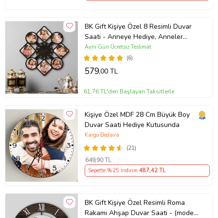
BK Gift Kişiye Özel 8 Resimli Duvar
Saati - Anneye Hediye, Anneler
Günü Hediyesi, Ev Hediyesi
Aynı Gün Ücretsiz Teslimat
(6)
579
,00 TL
61,76 TL'den Başlayan Taksitlerle
Kişiye Özel MDF 28 Cm Büyük Boy
Duvar Saati Hediye Kutusunda
Kargo Bedava
(21)
649
,90 TL
Sepette %25 İndirim
487
,42 TL
BK Gift Kişiye Özel Resimli Roma
Rakamı Ahşap Duvar Saati - (model