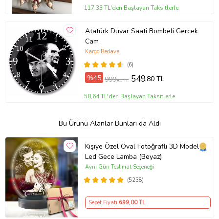
117,33 TL'den Başlayan Taksitlerle
Atatürk Duvar Saati Bombeli Gercek
Cam
Kargo Bedava
(6)
%45
549
,80 TL
999
,80 TL
58,64 TL'den Başlayan Taksitlerle
Bu Ürünü Alanlar Bunları da Aldı
Kişiye Özel Oval Fotoğraflı 3D Model
Led Gece Lamba (Beyaz)
Aynı Gün Teslimat Seçeneği
(5238)
Sepet Fiyatı
699
,00 TL