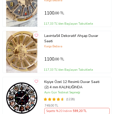
Kargo Bedava
1100
,00 TL
117,33 TL'den Başlayan Taksitlerle
Lavinta54 Dekoratif Ahşap Duvar
Saati
Kargo Bedava
1100
,00 TL
117,33 TL'den Başlayan Taksitlerle
Kişiye Özel 12 Resimli Duvar Saati
(2) 4 mm KALINLIĞINDA
Aynı Gün Teslimat Seçeneği
(1228)
749
,00 TL
Sepette %20 İndirim
599
,20 TL