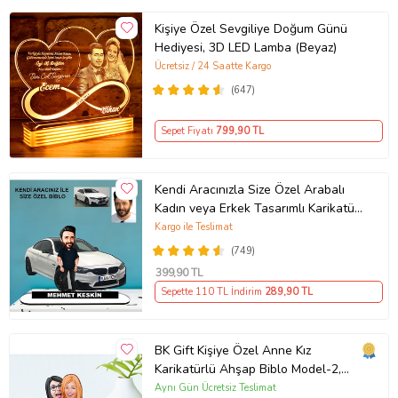
Kişiye Özel Sevgiliye Doğum Günü
Hediyesi, 3D LED Lamba (Beyaz)
Ücretsiz / 24 Saatte Kargo
(647)
Sepet Fiyatı
799
,90 TL
Kendi Aracınızla Size Özel Arabalı
Kadın veya Erkek Tasarımlı Karikatür
Biblo , Babalar Günü Hediyesi,
Kargo ile Teslimat
Erkeğe Hediye, Rent A Car Hediyesi
(749)
399
,90 TL
Sepette 110 TL İndirim
289
,90 TL
BK Gift Kişiye Özel Anne Kız
Karikatürlü Ahşap Biblo Model-2,
Anneye Hediye, Doğum Günü
Aynı Gün Ücretsiz Teslimat