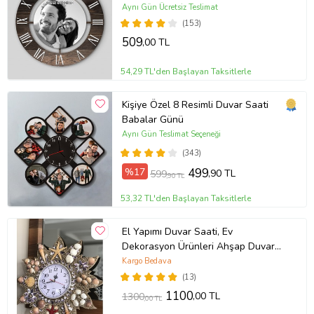
A5)
Aynı Gün Ücretsiz Teslimat
(153)
509
,00 TL
54,29 TL'den Başlayan Taksitlerle
Kişiye Özel 8 Resimli Duvar Saati
Babalar Günü
Aynı Gün Teslimat Seçeneği
(343)
%17
499
,90 TL
599
,90 TL
53,32 TL'den Başlayan Taksitlerle
El Yapımı Duvar Saati, Ev
Dekorasyon Ürünleri Ahşap Duvar
Saati Quartz Marka Sessiz Saat
Kargo Bedava
Mekanizması
(13)
1100
,00 TL
1300
,00 TL