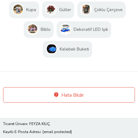
Kupa
Güller
Çoklu Çerçeve
Biblo
Dekoratif LED Işık
Kelebek Buketi
Hata Bildir
Ticaret Ünvanı: FEYZA KILIÇ
Kayıtlı E-Posta Adresi:
[email protected]