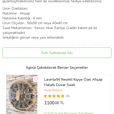
güzelleştirebilirsiniz hem de sevdiklerinize hediye edebilirsiniz.
Ürün Özellikleri
Malzeme : Ahşap
Malzeme Kalınlığı : 6 mm
Ürün Ölçüleri : 50x50 cm veya 40x40 cm
Saat Mekanizması : Sessiz Akar Saniye (1adet kalem pil ile
çalışmaktadır)
İstediğiniz görsel veya yazı eklenebilir .
Not : Ürünlerimiz
kişiye özel
olduğundan dolayı
İADE ve DEĞİŞİM
yapılmamaktadır.
Tüm Açıklamayı Gör
Ürün Kodu:
kcm44614883
İlginizi Çekebilecek Benzer Seçenekler
Lavinta54 Resimli Kişiye Özel Ahşap
Halatlı Duvar Saati
Kargo Bedava
(1)
1100
,00 TL
117,33 TL'den Başlayan Taksitlerle