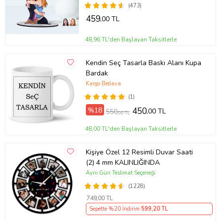
Hediyesi (Beyaz)
(473)
459
,00 TL
48,96 TL'den Başlayan Taksitlerle
Kendin Seç Tasarla Baskı Alanı Kupa
Bardak
Kargo Bedava
(1)
%18
450
,00 TL
550
,00 TL
48,00 TL'den Başlayan Taksitlerle
Kişiye Özel 12 Resimli Duvar Saati
(2) 4 mm KALINLIĞINDA
Aynı Gün Teslimat Seçeneği
(1228)
749
,00 TL
Sepette %20 İndirim
599
,20 TL