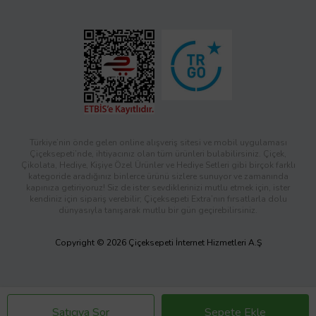
Türkiye’nin önde gelen online alışveriş sitesi ve mobil uygulaması
Çiçeksepeti’nde, ihtiyacınız olan tüm ürünleri bulabilirsiniz. Çiçek,
Çikolata, Hediye, Kişiye Özel Ürünler ve Hediye Setleri gibi birçok farklı
kategoride aradığınız binlerce ürünü sizlere sunuyor ve zamanında
kapınıza getiriyoruz! Siz de ister sevdiklerinizi mutlu etmek için, ister
kendiniz için sipariş verebilir; Çiçeksepeti Extra’nın fırsatlarla dolu
dünyasıyla tanışarak mutlu bir gün geçirebilirsiniz.
Copyright © 2026 Çiçeksepeti İnternet Hizmetleri A.Ş
Satıcıya Sor
Sepete Ekle