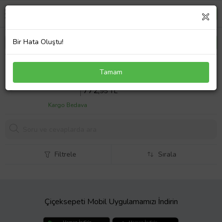
Bir Hata Oluştu!
Lecoo CM101 USB Kablolu Türkçe Q Klavye -
Tamam
Mouse Set Beyaz
Sepette %7 İndirim
831
,13 TL
772,
95 TL
Kargo Bedava
Filtrele
Sırala
Çiçeksepeti Mobil Uygulamamızı İndirin