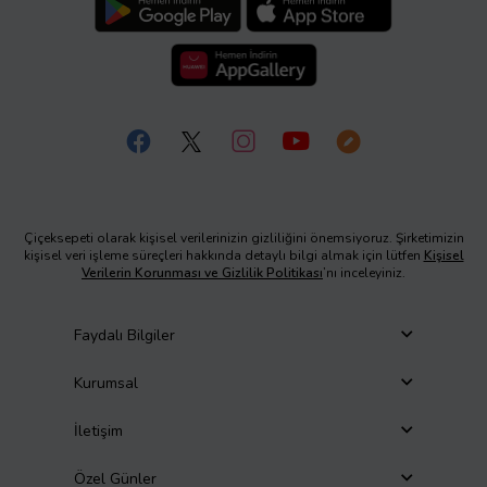
Çiçeksepeti olarak kişisel verilerinizin gizliliğini önemsiyoruz. Şirketimizin
kişisel veri işleme süreçleri hakkında detaylı bilgi almak için lütfen
Kişisel
Verilerin Korunması ve Gizlilik Politikası
’nı inceleyiniz.
Faydalı Bilgiler
Kurumsal
İletişim
Özel Günler