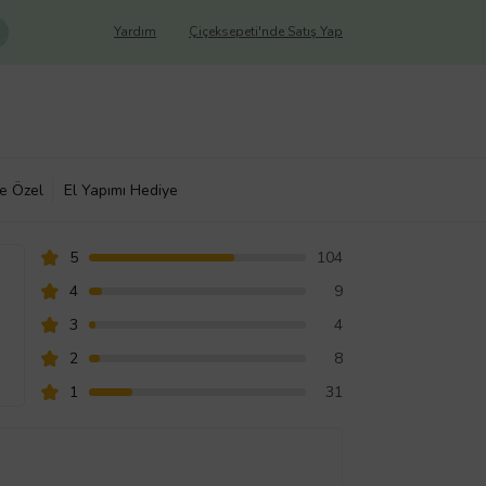
Yardım
Çiçeksepeti'nde Satış Yap
ye Özel
El Yapımı Hediye
5
104
4
9
3
4
2
8
1
31