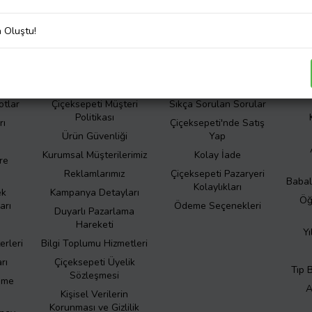
liliğini önemsiyoruz. Şirketimizin kişisel veri işleme süreçleri hakkında de
Korunması ve Gizlilik Politikası
’nı inceleyiniz.
a Oluştu!
er
Kurumsal
İletişim
Hakkımızda
Bize Ulaşın
S
otlar
Çiçeksepeti Müşteri
Sıkça Sorulan Sorular
Politikası
rı
Çiçeksepeti'nde Satış
Ürün Güvenliği
Yap
Kurumsal Müşterilerimiz
Kolay İade
re
Reklamlarımız
Çiçeksepeti Pazaryeri
Babal
Kolaylıkları
ek
Kampanya Detayları
Öğ
arı
Ödeme Seçenekleri
Duyarlı Pazarlama
Hareketi
Yı
erleri
Bilgi Toplumu Hizmetleri
rı
Çiçeksepeti Üyelik
Tıp 
Sözleşmesi
eme
A
Kişisel Verilerin
Korunması ve Gizlilik