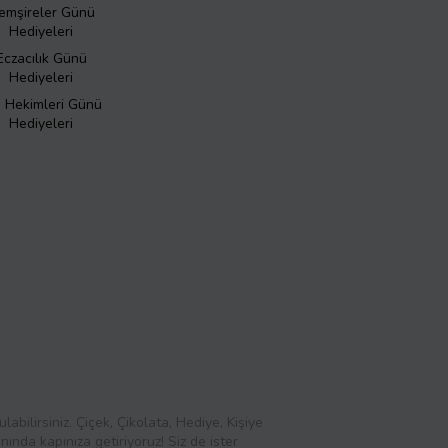
emşireler Günü
Hediyeleri
Eczacılık Günü
Hediyeleri
ş Hekimleri Günü
Hediyeleri
abilirsiniz. Çiçek, Çikolata, Hediye, Kişiye
ında kapınıza getiriyoruz! Siz de ister