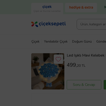
Çiçek ve Gurme Lezzetler
Çiçek
Yenilebilir Çiçek
Doğum Günü
Gönde
Led Işıklı Mavi Kelebek 
ye Hediye Mavi Çiçek B
499,
20 TL
Soru & Cevap