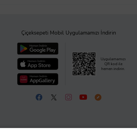
Çiçeksepeti Mobil Uygulamamızı İndirin
Uygulamamızı
QR kod ile
hemen indirin.