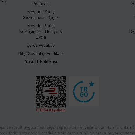
Onay
Politikası
H
Mesafeli Satış
Sözleşmesi - Çiçek
Mesafeli Satış
Sözleşmesi - Hediye &
Di
Extra
Çerez Politikası
Bilgi Güvenliği Politikası
Yeşil IT Politikası
esi ve mobil uygulaması Çiçeksepeti’nde, ihtiyacınız olan tüm ürünleri bul
rçok farklı kategoride aradığınız binlerce ürünü sizlere sunuyor ve zaman