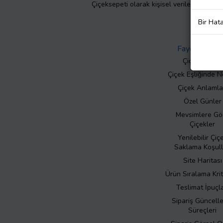
Çiçeksepeti olarak kişisel verilerinizin giz
Bir Hat
Faydalı Bilgil
Çiçek Bakımı
Çiçek Eşliğinde N
Çiçek Anlamla
Özel Günler
Mevsimlere Gö
Çiçekler
Yenilebilir Çiç
Saklama Koşull
Site Haritası
Ürün Sıralama Krit
Teslimat İpuçla
Sipariş Güncell
Süreçleri