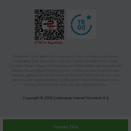
Türkiye’nin önde gelen online alışveriş sitesi ve mobil uygulaması
Çiçeksepeti’nde, ihtiyacınız olan tüm ürünleri bulabilirsiniz. Çiçek,
Çikolata, Hediye, Kişiye Özel Ürünler ve Hediye Setleri gibi birçok farklı
kategoride aradığınız binlerce ürünü sizlere sunuyor ve zamanında
kapınıza getiriyoruz! Siz de ister sevdiklerinizi mutlu etmek için, ister
kendiniz için sipariş verebilir; Çiçeksepeti Extra’nın fırsatlarla dolu
dünyasıyla tanışarak mutlu bir gün geçirebilirsiniz.
Copyright © 2026 Çiçeksepeti İnternet Hizmetleri A.Ş
Sepete Ekle