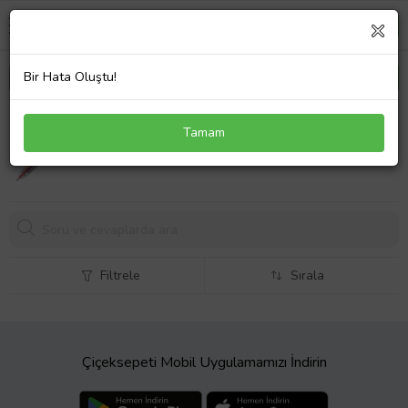
Bir Hata Oluştu!
Legami 6 Renkli Kalem Magic Rainbow K064241
Tamam
301,
00 TL
Filtrele
Sırala
Çiçeksepeti Mobil Uygulamamızı İndirin