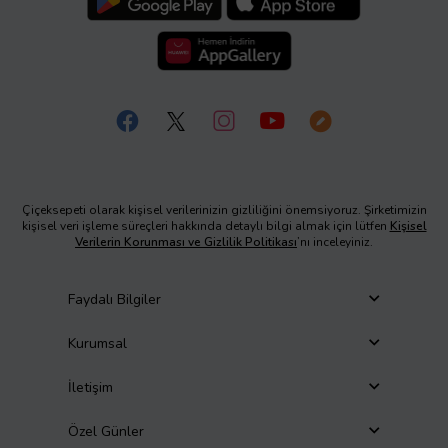
Çiçeksepeti olarak kişisel verilerinizin gizliliğini önemsiyoruz. Şirketimizin
kişisel veri işleme süreçleri hakkında detaylı bilgi almak için lütfen
Kişisel
Verilerin Korunması ve Gizlilik Politikası
’nı inceleyiniz.
Faydalı Bilgiler
Kurumsal
İletişim
Özel Günler