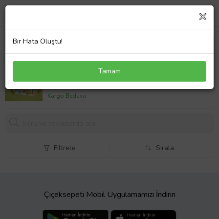
Bir Hata Oluştu!
LEGO® DUPLO® Kasabası Alfabe Kamyonu
Tamam
Oyuncağı 10421
2464,
03 TL
Kargo Bedava
Filtrele
Sırala
Çiçeksepeti Mobil Uygulamamızı İndirin