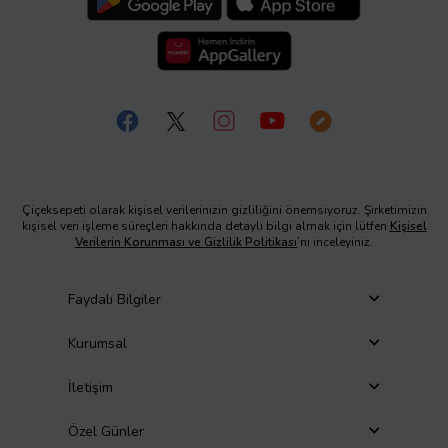
Çiçeksepeti olarak kişisel verilerinizin gizliliğini önemsiyoruz. Şirketimizin
kişisel veri işleme süreçleri hakkında detaylı bilgi almak için lütfen
Kişisel
Verilerin Korunması ve Gizlilik Politikası
’nı inceleyiniz.
Faydalı Bilgiler
Kurumsal
İletişim
Özel Günler