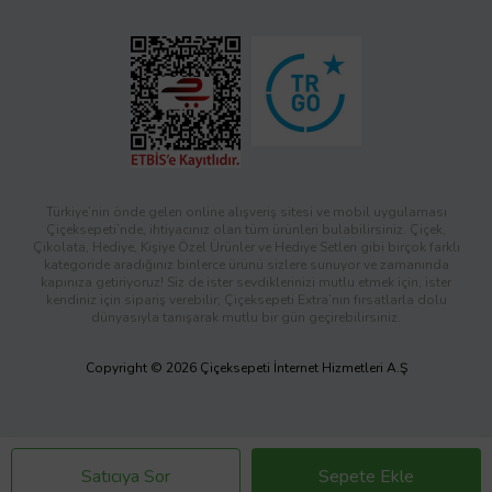
Türkiye’nin önde gelen online alışveriş sitesi ve mobil uygulaması
Çiçeksepeti’nde, ihtiyacınız olan tüm ürünleri bulabilirsiniz. Çiçek,
Çikolata, Hediye, Kişiye Özel Ürünler ve Hediye Setleri gibi birçok farklı
kategoride aradığınız binlerce ürünü sizlere sunuyor ve zamanında
kapınıza getiriyoruz! Siz de ister sevdiklerinizi mutlu etmek için, ister
kendiniz için sipariş verebilir; Çiçeksepeti Extra’nın fırsatlarla dolu
dünyasıyla tanışarak mutlu bir gün geçirebilirsiniz.
Copyright © 2026 Çiçeksepeti İnternet Hizmetleri A.Ş
Satıcıya Sor
Sepete Ekle