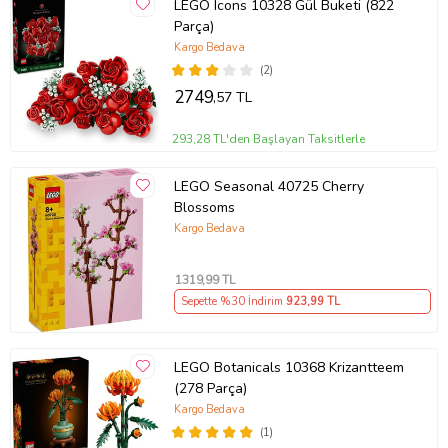
LEGO Icons 10328 Gül Buketi (822
Parça)
Kargo Bedava
(2)
2749
,57 TL
293,28 TL'den Başlayan Taksitlerle
LEGO Seasonal 40725 Cherry
Blossoms
Kargo Bedava
1319
,99 TL
Sepette %30 İndirim
923
,99 TL
LEGO Botanicals 10368 Krizantteem
(278 Parça)
Kargo Bedava
(1)