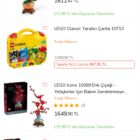
1611
,42 TL
171,88 TL'den Başlayan Taksitlerle
LEGO Classic Yaratıcı Çanta 10713
Kargo Bedava
1099
,90 TL
Sepette %12 İndirim
967
,91 TL
LEGO Icons 10369 Erik Çiçeği -
Yetişkinler Için Bakım Gerektirmeyen
Dekoratif Bitki Yapım Seti (327
Kargo Bedava
Parça)
(2)
1649
,90 TL
175,98 TL'den Başlayan Taksitlerle