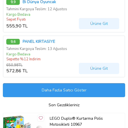
Bi Dünya Oyuncak
9,9
Tahmini Kargoya Teslim: 12 Ağustos
Kargo Bedava
Sepet Fiyatı
Ürüne Git
555,90 TL
PANEL KIRTASİYE
9,6
Tahmini Kargoya Teslim: 13 Ağustos
Kargo Bedava
Sepette %12 İndirim
650,98TL
Ürüne Git
572,86 TL
Daha Fazla Satıcı Göster
Son Gezdikleriniz
LEGO Duplo® Kurtarma Polis
Motosikleti 10967