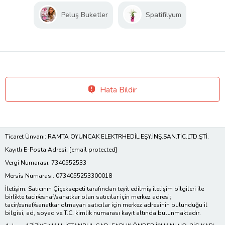
Peluş Buketler
Spatifilyum
Hata Bildir
Ticaret Ünvanı: RAMTA OYUNCAK ELEKTRHEDİL.EŞY.İNŞ.SAN.TİC.LTD.ŞTİ.
Kayıtlı E-Posta Adresi:
[email protected]
Vergi Numarası: 7340552533
Mersis Numarası: 0734055253300018
İletişim: Satıcının Çiçeksepeti tarafından teyit edilmiş iletişim bilgileri ile
birlikte tacir/esnaf/sanatkar olan satıcılar için merkez adresi;
tacir/esnaf/sanatkar olmayan satıcılar için merkez adresinin bulunduğu il
bilgisi, ad, soyad ve T.C. kimlik numarası kayıt altında bulunmaktadır.