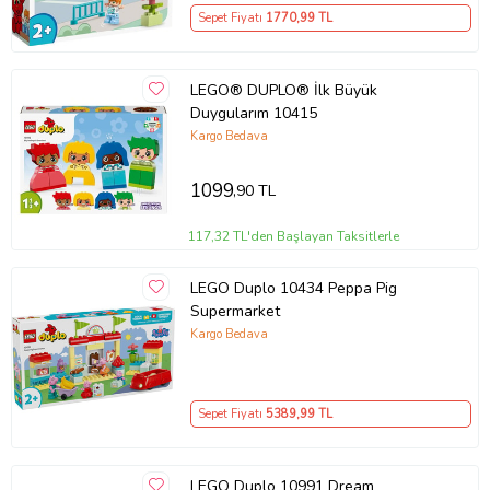
Oyun setine dayalı eğlenceli bir resimli hikaye, çocukları yaratıcı
Sepet Fiyatı
1770
,99 TL
model yapımı ve hayal gücüne dayalı oyunlarla tanıştırmanın harika
bir yoludur • Oyunla öğrenme – Tüm LEGO® DUPLO® setleri,
meraklı miniklere hayatta BÜYÜK bir başlangıç vermek için ilgi
LEGO® DUPLO® İlk Büyük
çekici hikayeler, göz alıcı renkler, çeşitli karakterler ve büyüleyici
detaylarla uzmanlarca tasarlanmıştır
Duygularım 10415
Kargo Bedava
Ürün Kodu:
kcm99472962
1099
,90 TL
117,32 TL'den Başlayan Taksitlerle
LEGO Duplo 10434 Peppa Pig
Supermarket
Kargo Bedava
Sepet Fiyatı
5389
,99 TL
LEGO Duplo 10991 Dream