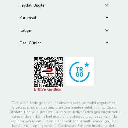
Faydalı Bilgiler
Kurumsal
İletişim
Özel Günler
Türkiye’nin önde gelen online alışveriş sitesi ve mobil uygulaması
Çiçeksepeti’nde, ihtiyacınız olan tüm ürünleri bulabilirsiniz. Çiçek,
Çikolata, Hediye, Kişiye Özel Ürünler ve Hediye Setleri gibi birçok farklı
kategoride aradığınız binlerce ürünü sizlere sunuyor ve zamanında
kapınıza getiriyoruz! Siz de ister sevdiklerinizi mutlu etmek için, ister
kendiniz için sipariş verebilir; Çiçeksepeti Extra’nın fırsatlarla dolu