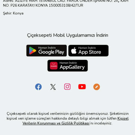
Adres: AZİZİYE MAH. İSTANBUL CAD. FARUK ÖNDER İŞHANI NO: 2İÇ KAPI
NO: P26 KARATAY/ KONYA 1500053108/42/TUR
Şehir: Konya
Çiçeksepeti Mobil Uygulamamızı İndirin
Çiçeksepeti olarak kişisel verilerinizin gizliliğini önemsiyoruz. Şirketimizin
kişisel veri işleme süreçleri hakkında detaylı bilgi almak için lütfen
Kişisel
Verilerin Korunması ve Gizlilik Politikası
’nı inceleyiniz.