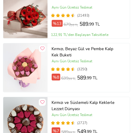
Aynı Gün Ücretsiz Teslimat
(21493)
%13
589
,99 TL
679
,99 TL
122,91 TL'den Başlayan Taksitlerle
Kırmızı, Beyaz Gül ve Pembe Kalp
Kek Buketi
Aynı Gün Ücretsiz Teslimat
(3250)
%8
589
,99 TL
639
,99 TL
Kırmızı ve Süslemeli Kalp Keklerle
Lezzet Dünyası
Aynı Gün Ücretsiz Teslimat
(2727)
%7
549
,99 TL
589
,99 TL