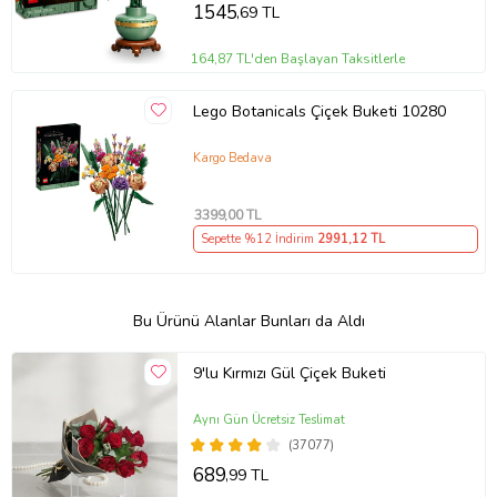
1545
,69 TL
164,87 TL'den Başlayan Taksitlerle
Lego Botanicals Çiçek Buketi 10280
Kargo Bedava
3399
,00 TL
Sepette %12 İndirim
2991
,12 TL
Bu Ürünü Alanlar Bunları da Aldı
9'lu Kırmızı Gül Çiçek Buketi
Aynı Gün Ücretsiz Teslimat
(37077)
689
,99 TL