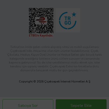
Türkiye’nin önde gelen online alışveriş sitesi ve mobil uygulaması
Çiçeksepeti’nde, ihtiyacınız olan tüm ürünleri bulabilirsiniz. Çiçek,
Çikolata, Hediye, Kişiye Özel Ürünler ve Hediye Setleri gibi birçok farklı
kategoride aradığınız binlerce ürünü sizlere sunuyor ve zamanında
kapınıza getiriyoruz! Siz de ister sevdiklerinizi mutlu etmek için, ister
kendiniz için sipariş verebilir; Çiçeksepeti Extra’nın fırsatlarla dolu
dünyasıyla tanışarak mutlu bir gün geçirebilirsiniz.
Copyright © 2026 Çiçeksepeti İnternet Hizmetleri A.Ş
Satıcıya Sor
Sepete Ekle