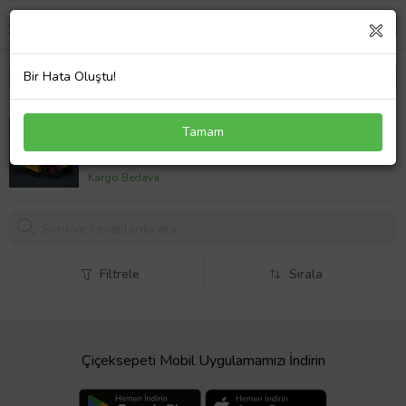
Bir Hata Oluştu!
LEGO® Technic Ağır İş Buldozeri 42163
Tamam
847,
12 TL
Kargo Bedava
Filtrele
Sırala
Çiçeksepeti Mobil Uygulamamızı İndirin