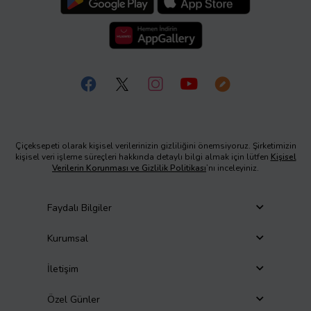
Çiçeksepeti olarak kişisel verilerinizin gizliliğini önemsiyoruz. Şirketimizin
kişisel veri işleme süreçleri hakkında detaylı bilgi almak için lütfen
Kişisel
Verilerin Korunması ve Gizlilik Politikası
’nı inceleyiniz.
Faydalı Bilgiler
Kurumsal
İletişim
Özel Günler