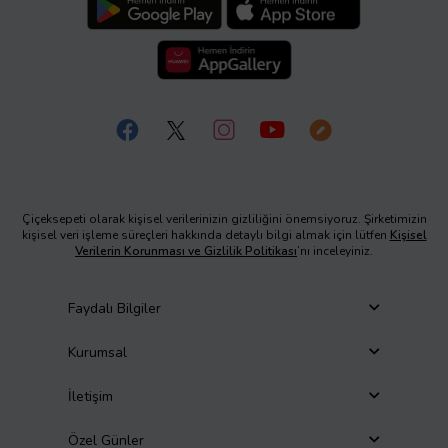
Çiçeksepeti olarak kişisel verilerinizin gizliliğini önemsiyoruz. Şirketimizin
kişisel veri işleme süreçleri hakkında detaylı bilgi almak için lütfen
Kişisel
Verilerin Korunması ve Gizlilik Politikası
’nı inceleyiniz.
Faydalı Bilgiler
Kurumsal
İletişim
Özel Günler