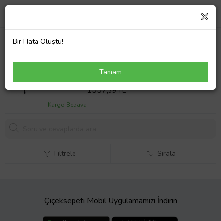
Bir Hata Oluştu!
Lenovo 5A10K34717, 5A10K34718 Notebook
Tamam
Adaptör Laptop Şarj
Sepette %10 İndirim
1730
,43 TL
1557,
39 TL
Kargo Bedava
Filtrele
Sırala
Çiçeksepeti Mobil Uygulamamızı İndirin