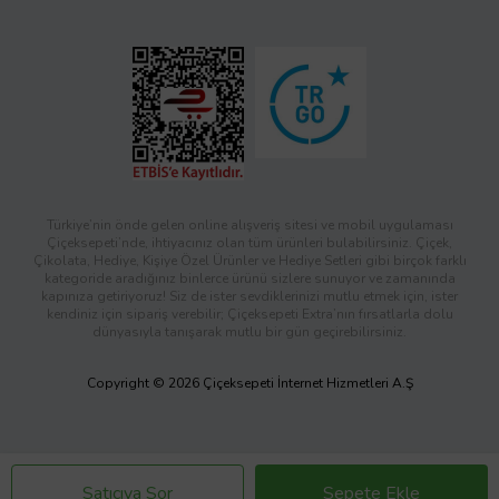
Türkiye’nin önde gelen online alışveriş sitesi ve mobil uygulaması
Çiçeksepeti’nde, ihtiyacınız olan tüm ürünleri bulabilirsiniz. Çiçek,
Çikolata, Hediye, Kişiye Özel Ürünler ve Hediye Setleri gibi birçok farklı
kategoride aradığınız binlerce ürünü sizlere sunuyor ve zamanında
kapınıza getiriyoruz! Siz de ister sevdiklerinizi mutlu etmek için, ister
kendiniz için sipariş verebilir; Çiçeksepeti Extra’nın fırsatlarla dolu
dünyasıyla tanışarak mutlu bir gün geçirebilirsiniz.
Copyright © 2026 Çiçeksepeti İnternet Hizmetleri A.Ş
Satıcıya Sor
Sepete Ekle