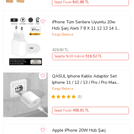
Sepet Fiyatı
841
,68 TL
iPhone Tüm Serilere Uyumlu 20w
Hızlı Şarj Aleti 7 8 X 11 12 13 14 15
16 İçin Type-C Girişli Adaptör
Kargo Bedava
629
,90 TL
Sepette %18 İndirim
516
,52 TL
QASUL Iphone Kablo Adaptör Set
Iphone 11 / 12 / 13 / Pro / Pro Max
Uyumlu Şarj Aleti Seti
Kargo Bedava
(1)
Sepet Fiyatı
458
,91 TL
Apple iPhone 20W Hızlı Şarj