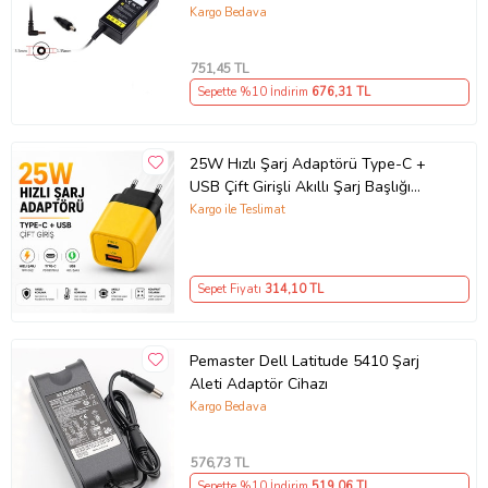
Kargo Bedava
751
,45 TL
Sepette %10 İndirim
676
,31 TL
25W Hızlı Şarj Adaptörü Type-C +
USB Çift Girişli Akıllı Şarj Başlığı
Kompakt Tasarım
Kargo ile Teslimat
Sepet Fiyatı
314
,10 TL
Pemaster Dell Latitude 5410 Şarj
Aleti Adaptör Cihazı
Kargo Bedava
576
,73 TL
Sepette %10 İndirim
519
,06 TL