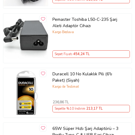
Pemaster Toshiba L50-C-235 Şarj
Aleti Adaptör Cihazı
Kargo Bedava
Sepet Fiyatı
454
,24 TL
Duracell 10 No Kulaklık Pili (6'lı
Paket) (Siyah)
Kargo ile Teslimat
236
,86 TL
Sepette %10 İndirim
213
,17 TL
65W Süper Hızlı Şarj Adaptörü – 3
Portlu Type-C & USB Şarj Cihazı,