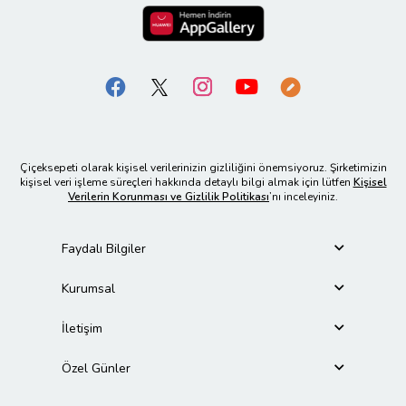
Çiçeksepeti olarak kişisel verilerinizin gizliliğini önemsiyoruz. Şirketimizin
kişisel veri işleme süreçleri hakkında detaylı bilgi almak için lütfen
Kişisel
Verilerin Korunması ve Gizlilik Politikası
’nı inceleyiniz.
Faydalı Bilgiler
Kurumsal
İletişim
Özel Günler