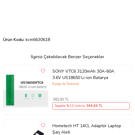
Ürün Kodu:
kcm6630618
İlginizi Çekebilecek Benzer Seçenekler
SONY VTC6 3120mAh 30A-60A
3.6V US18650 Li-ion Batarya
Kargo ile Teslimat
382
,93 TL
Sepette %10 İndirim
344
,64 TL
Hometech HT 14CL Adaptör Laptop
Şarj Aleti