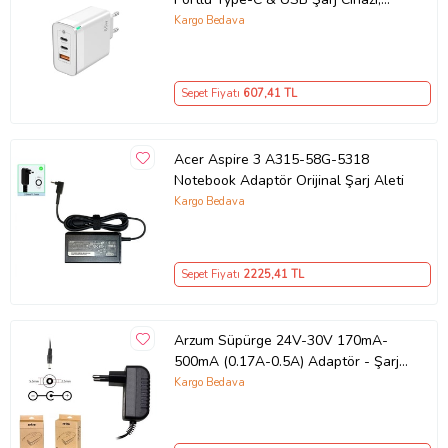
GaN Teknolojili 65W Hızlı Şarj Cihazı
Kargo Bedava
– iPhone, Samsung, Laptop Uyumlu,
3 Portlu 65W PD + QC Hızlı Şarj
Adaptörü – Type-C ve USB Çıkışlı,
Sepet Fiyatı
607
,41 TL
Evrensel 65W Duvar Tipi Şarj
Adaptörü – Type-C PD
Acer Aspire 3 A315-58G-5318
Notebook Adaptör Orijinal Şarj Aleti
Kargo Bedava
Sepet Fiyatı
2225
,41 TL
Arzum Süpürge 24V-30V 170mA-
500mA (0.17A-0.5A) Adaptör - Şarj
Aleti RETRO
Kargo Bedava