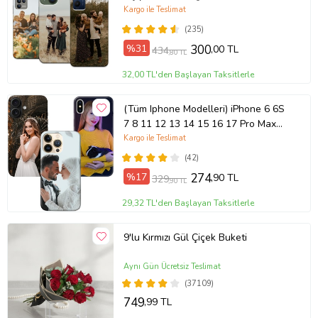
Kılıfı
Kargo ile Teslimat
(235)
%31
300
,00 TL
434
,80 TL
32,00 TL'den Başlayan Taksitlerle
(Tüm Iphone Modelleri) iPhone 6 6S
7 8 11 12 13 14 15 16 17 Pro Max
Plus Mini Kişiye Özel Resimli
Kargo ile Teslimat
Fotoğraflı Kılıf
(42)
%17
274
,90 TL
329
,90 TL
29,32 TL'den Başlayan Taksitlerle
9'lu Kırmızı Gül Çiçek Buketi
Aynı Gün Ücretsiz Teslimat
(37109)
749
,99 TL