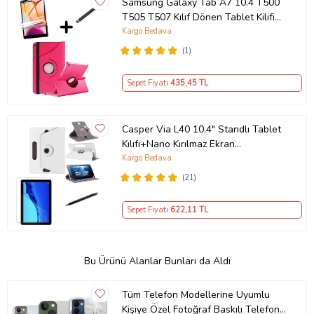
Samsung Galaxy Tab A7 10.4 T500
T505 T507 Kılıf Dönen Tablet Kilifi
Ekran Koruyu (Koyu Pembe)
Kargo Bedava
(1)
Sepet Fiyatı
435
,45 TL
Casper Via L40 10.4" Standlı Tablet
Kılıfı+Nano Kırılmaz Ekran
Koruyucu+Dokunmatik Kalem
Kargo Bedava
(Beyaz)
(21)
Sepet Fiyatı
622
,11 TL
Bu Ürünü Alanlar Bunları da Aldı
Tüm Telefon Modellerine Uyumlu
Kişiye Özel Fotoğraf Baskılı Telefon