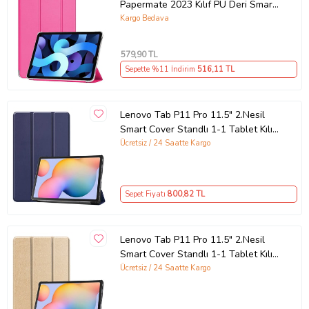
Papermate 2023 Kılıf PU Deri Smart
Standlı Ca (Pembe)
Kargo Bedava
Ürün Kodu:
kcm87599455
579
,90 TL
Sepette %11 İndirim
516
,11 TL
Lenovo Tab P11 Pro 11.5" 2.Nesil
Smart Cover Standlı 1-1 Tablet Kılıf
(Lacivert)
Ücretsiz / 24 Saatte Kargo
Sepet Fiyatı
800
,82 TL
Lenovo Tab P11 Pro 11.5" 2.Nesil
Smart Cover Standlı 1-1 Tablet Kılıf
(Gold)
Ücretsiz / 24 Saatte Kargo