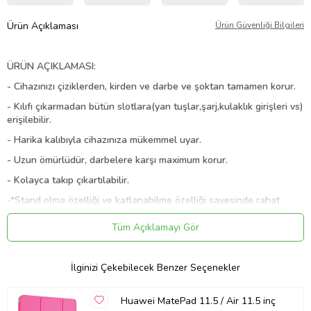
Ürün Açıklaması
Ürün Güvenliği Bilgileri
ÜRÜN AÇIKLAMASI:
- Cihazınızı çiziklerden, kirden ve darbe ve şoktan tamamen korur.
- Kılıfı çıkarmadan bütün slotlara(yan tuşlar,şarj,kulaklık girişleri vs)
erişilebilir.
- Harika kalıbıyla cihazınıza mükemmel uyar.
- Uzun ömürlüdür, darbelere karşı maximum korur.
- Kolayca takıp çıkartılabilir.
-*Stand olma özelliği ve katlanabilme özelliği sayesinde rahat
kullanım sağlar.
Tüm Açıklamayı Gör
- İçeriğinde sağlığa zararlı bir materyal bulunmamaktadır.
- Üst kapağın kapanması, cihazı hem önden hem arkadan
gelebilecek darbelerden korur.
İlginizi Çekebilecek Benzer Seçenekler
- Yüksek kalite deri malzemeden üretilmiştir.
Huawei MatePad 11.5 / Air 11.5 inç