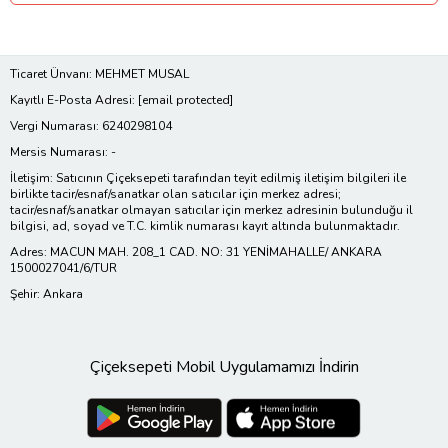
Ticaret Ünvanı: MEHMET MUSAL
Kayıtlı E-Posta Adresi:
[email protected]
Vergi Numarası: 6240298104
Mersis Numarası: -
İletişim: Satıcının Çiçeksepeti tarafından teyit edilmiş iletişim bilgileri ile
birlikte tacir/esnaf/sanatkar olan satıcılar için merkez adresi;
tacir/esnaf/sanatkar olmayan satıcılar için merkez adresinin bulunduğu il
bilgisi, ad, soyad ve T.C. kimlik numarası kayıt altında bulunmaktadır.
Adres: MACUN MAH. 208_1 CAD. NO: 31 YENİMAHALLE/ ANKARA
1500027041/6/TUR
Şehir: Ankara
Çiçeksepeti Mobil Uygulamamızı İndirin