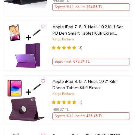
443
,65 TL
Sepette %11 İndirim
394
,85 TL
Apple iPad 7. 8. 9. Nesil 10.2 Kılıf Set
PU Deri Smart Tablet Kilifi Ekran
Koruy (Mor)
Kargo Bedava
(3)
Sepet Fiyatı
673
,64 TL
Apple iPad 9. 8. 7. Nesil 10.2" Kılıf
Dönen Tablet Kilifi Ekran
Koruyucu+Kalem 2 (Mor)
Kargo Bedava
(3)
489
,27 TL
Sepette %11 İndirim
435
,45 TL