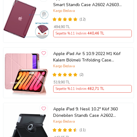
Smart Standlı Case A2602 A2603
A2604 A260 (27)
Kargo Bedava
(12)
494
,90 TL
Sepette %11 İndirim
440
,46 TL
Apple iPad Air 5 10.9 2022 M1 Kılıf
Kalem Bölmeli Trifolding Case
A2588 A2589 A2
Kargo Bedava
(2)
519
,90 TL
Sepette %11 İndirim
462
,71 TL
Apple iPad 9. Nesil 10.2" Kılıf 360
Dönebilen Standlı Case A2602
A2603 A2604 A26 (Siyah)
Kargo Bedava
(11)