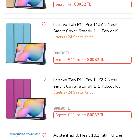
Sepet Fiyatı
800
,82 TL
Lenovo Tab P11 Pro 11.5" 2.Nesil
Smart Cover Standlı 1-1 Tablet Kılıf
(Mavi)
Ücretsiz / 24 Saatte Kargo
899
,80 TL
Sepette %11 İndirim
800
,82 TL
Lenovo Tab P11 Pro 11.5" 2.Nesil
Smart Cover Standlı 1-1 Tablet Kılıf
(Mor)
Ücretsiz / 24 Saatte Kargo
899
,80 TL
Sepette %11 İndirim
800
,82 TL
Apple iPad 9. Nesil 10.2 Kılıf PU Deri