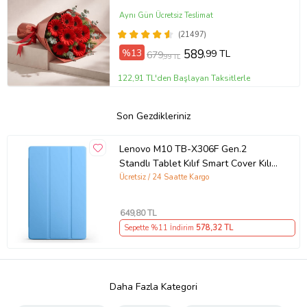
Aynı Gün Ücretsiz Teslimat
(21497)
%13
589
,99 TL
679
,99 TL
122,91 TL'den Başlayan Taksitlerle
Son Gezdikleriniz
Lenovo M10 TB-X306F Gen.2
Standlı Tablet Kılıf Smart Cover Kılıfı
(Mavi)
Ücretsiz / 24 Saatte Kargo
649
,80 TL
Sepette %11 İndirim
578
,32 TL
Daha Fazla Kategori