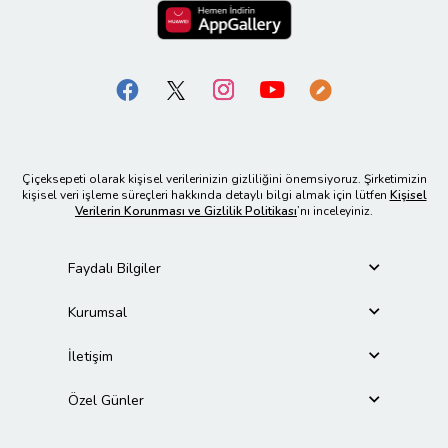
Çiçeksepeti olarak kişisel verilerinizin gizliliğini önemsiyoruz. Şirketimizin
kişisel veri işleme süreçleri hakkında detaylı bilgi almak için lütfen
Kişisel
Verilerin Korunması ve Gizlilik Politikası
’nı inceleyiniz.
Faydalı Bilgiler
Kurumsal
İletişim
Özel Günler