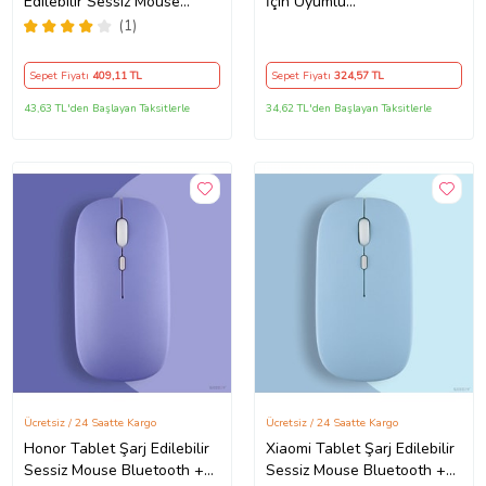
Edilebilir Sessiz Mouse
İçin Uyumlu
Bluetooth + 2.4Hz Wifi
Bluetooth+2.4Ghz Kablosuz
(1)
Kablosuz Mouse Fare
Şarjlı Mouse (Siyah)
(Siyah)
Sepet Fiyatı
409
,11 TL
Sepet Fiyatı
324
,57 TL
43,63 TL'den Başlayan Taksitlerle
34,62 TL'den Başlayan Taksitlerle
Ücretsiz / 24 Saatte Kargo
Ücretsiz / 24 Saatte Kargo
Honor Tablet Şarj Edilebilir
Xiaomi Tablet Şarj Edilebilir
Sessiz Mouse Bluetooth +
Sessiz Mouse Bluetooth +