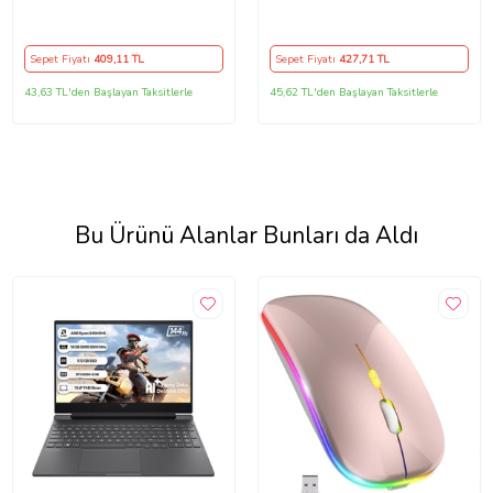
2.4Hz Wifi Kablosuz Mouse
2.4Hz Wifi Kablosuz Mouse
Fare (Lavanta)
Fare (Mavi)
Sepet Fiyatı
409
,11 TL
Sepet Fiyatı
427
,71 TL
43,63 TL'den Başlayan Taksitlerle
45,62 TL'den Başlayan Taksitlerle
Bu Ürünü Alanlar Bunları da Aldı