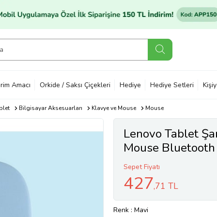
rim Amacı
Orkide / Saksı Çiçekleri
Hediye
Hediye Setleri
Kişi
blet
Bilgisayar Aksesuarları
Klavye ve Mouse
Mouse
Lenovo Tablet Şarj
Mouse Bluetooth 
Kablosuz Mouse F
Sepet Fiyatı
427
,71 TL
Renk
: Mavi