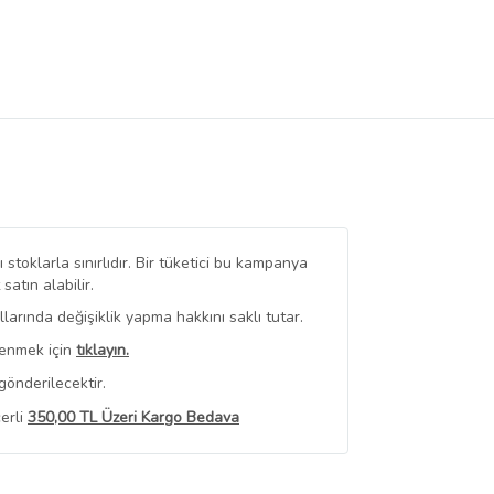
stoklarla sınırlıdır. Bir tüketici bu kampanya
tın alabilir.
arında değişiklik yapma hakkını saklı tutar.
renmek için
tıklayın.
gönderilecektir.
erli
350,00 TL Üzeri Kargo Bedava
 Görüntüle
iyat bilgileri, satıcı tarafından