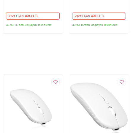
2.4Hz Wifi Kablosuz Mouse
2.4Hz Wifi Kablosuz Mouse
Fare (Siyah)
Fare (Siyah)
Sepet Fiyatı
409
,11 TL
Sepet Fiyatı
409
,11 TL
43,63 TL'den Başlayan Taksitlerle
43,63 TL'den Başlayan Taksitlerle