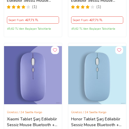
Edilebilir Sessiz Mouse
Edilebilir Sessiz Mouse
Bluetooth + 2.4Hz Wifi
Bluetooth + 2.4Hz Wifi
(1)
(1)
Kablosuz Mouse Fare
Kablosuz Mouse Fare (Mavi)
(Lavanta)
Sepet Fiyatı
427
,71 TL
Sepet Fiyatı
427
,71 TL
45,62 TL'den Başlayan Taksitlerle
45,62 TL'den Başlayan Taksitlerle
Ücretsiz / 24 Saatte Kargo
Ücretsiz / 24 Saatte Kargo
Xiaomi Tablet Şarj Edilebilir
Honor Tablet Şarj Edilebilir
Sessiz Mouse Bluetooth +
Sessiz Mouse Bluetooth +