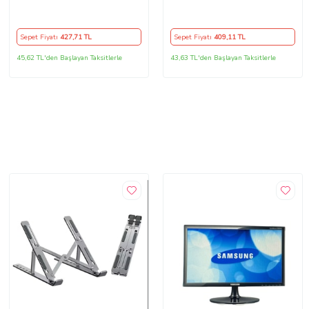
2.4Hz Wifi Kablosuz Mouse
2.4Hz Wifi Kablosuz Mouse
Fare (Lavanta)
Fare (Mavi)
Sepet Fiyatı
427
,71 TL
Sepet Fiyatı
409
,11 TL
45,62 TL'den Başlayan Taksitlerle
43,63 TL'den Başlayan Taksitlerle