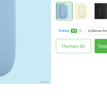
Sneezy
9,9
Satıcıya Sor
Sep
Hemen Al