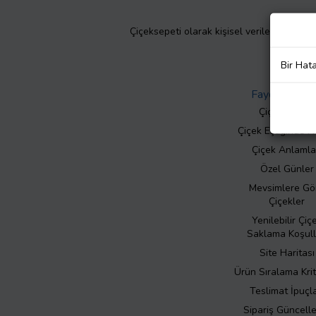
Çiçeksepeti olarak kişisel verilerinizin giz
Bir Hat
Faydalı Bilgil
Çiçek Bakımı
Çiçek Eşliğinde N
Çiçek Anlamla
Özel Günler
Mevsimlere Gö
Çiçekler
Yenilebilir Çiç
Saklama Koşull
Site Haritası
Ürün Sıralama Krit
Teslimat İpuçla
Sipariş Güncell