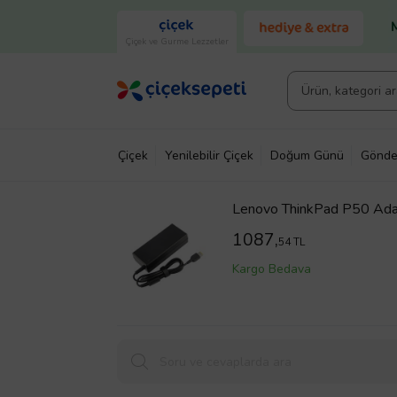
Çiçek ve Gurme Lezzetler
Çiçek
Yenilebilir Çiçek
Doğum Günü
Gönde
Lenovo ThinkPad P50 Adapt
1087,
54 TL
Kargo Bedava