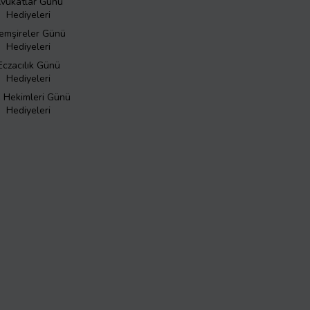
vukatlar Günü
Hediyeleri
emşireler Günü
Hediyeleri
Eczacılık Günü
Hediyeleri
ş Hekimleri Günü
Hediyeleri