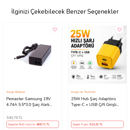
İlginizi Çekebilecek Benzer Seçenekler
Kargo Bedava
Kargo ile Teslimat
Pemaster Samsung 19V
25W Hızlı Şarj Adaptörü
4.74A 5.5*3.0 Şarj Aleti
Type-C + USB Çift Girişli
Adaptör Cihazı
Akıllı Şarj Başlığı Kompakt
Tasarım
540
,79 TL
Sepette %10 İndirim
486
,71 TL
Sepet Fiyatı
314
,10 TL