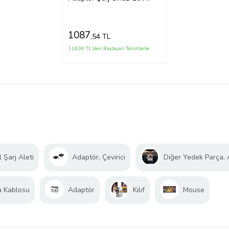
3.25A 65W (Siyah)
1087
,54 TL
116,00 TL'den Başlayan Taksitlerle
 Şarj Aleti
Adaptör, Çevirici
Diğer Yedek Parça,
a Kablosu
Adaptör
Kılıf
Mouse