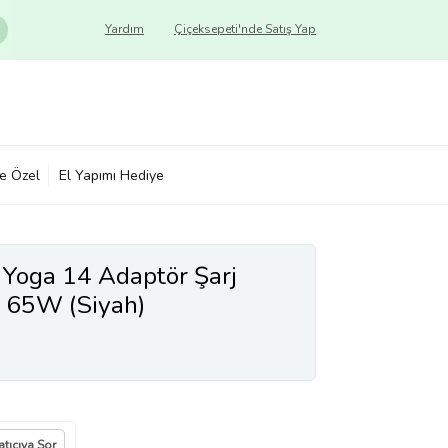
Yardım
Çiçeksepeti'nde Satış Yap
ye Özel
El Yapımı Hediye
Yoga 14 Adaptör Şarj
A 65W (Siyah)
atıcıya Sor