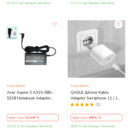
36,76 TL'den Başlayan Taksitlerle
72,13 TL'den Başlayan Taksitlerle
Kargo Bedava
Kargo Bedava
Acer Aspire 3 A315-58G-
QASUL Iphone Kablo
5318 Notebook Adaptör
Adaptör Set Iphone 11 / 12 /
Orijinal Şarj Aleti
13 / Pro / Pro Max Uyumlu
(1)
Şarj Aleti Seti
Sepet Fiyatı
2224
,60 TL
Sepet Fiyatı
458
,91 TL
237,29 TL'den Başlayan Taksitlerle
48,95 TL'den Başlayan Taksitlerle