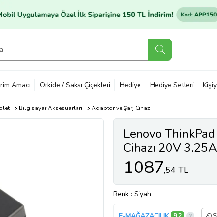
rim Amacı
Orkide / Saksı Çiçekleri
Hediye
Hediye Setleri
Kişi
blet
Bilgisayar Aksesuarları
Adaptör ve Şarj Cihazı
Lenovo ThinkPad 
Cihazı 20V 3.25
1087
,54 TL
Renk
: Siyah
E-MAĞAZACILIK
9,2
S