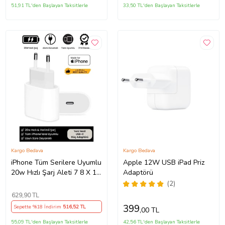
51,91 TL'den Başlayan Taksitlerle
33,50 TL'den Başlayan Taksitlerle
Kargo Bedava
Kargo Bedava
iPhone Tüm Serilere Uyumlu
Apple 12W USB iPad Priz
20w Hızlı Şarj Aleti 7 8 X 11
Adaptörü
12 13 14 15 16 İçin Type-C
(2)
Girişli Adaptör
629
,90 TL
399
Sepette %18 İndirim
516
,52 TL
,00 TL
55,09 TL'den Başlayan Taksitlerle
42,56 TL'den Başlayan Taksitlerle