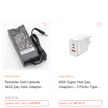
Kargo Bedava
Kargo Bedava
Pemaster Dell Latitude
65W Süper Hızlı Şarj
5410 Şarj Aleti Adaptör
Adaptörü – 3 Portlu Type-C
Cihazı
& USB Şarj Cihazı, GaN
Teknolojili 65W Hızlı Şarj
576
,73 TL
Cihazı – iPhone, Samsung,
Sepette %10 İndirim
519
,06 TL
Sepet Fiyatı
607
,41 TL
Laptop Uyumlu, 3 Portlu