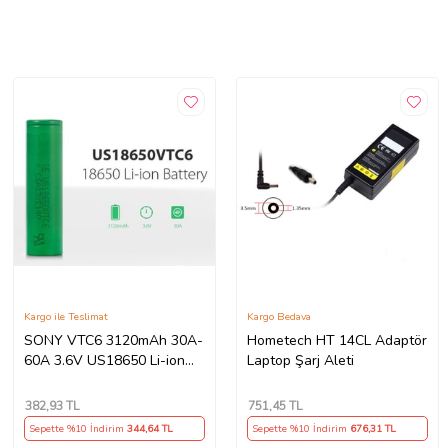
Kargo ile Teslimat
Kargo Bedava
SONY VTC6 3120mAh 30A-
Hometech HT 14CL Adaptör
60A 3.6V US18650 Li-ion
Laptop Şarj Aleti
Batarya
382
,93 TL
751
,45 TL
Sepette %10 İndirim
344
,64 TL
Sepette %10 İndirim
676
,31 TL