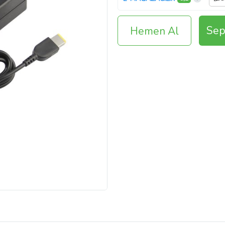
Sep
Hemen Al