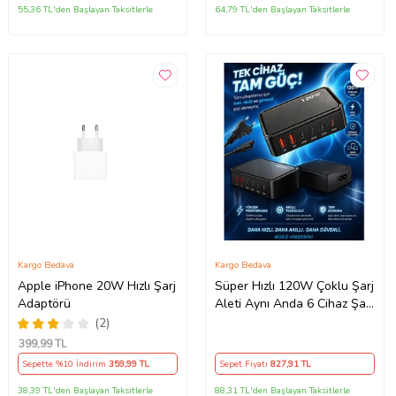
65W PD + QC Hızlı Şarj
55,36 TL'den Başlayan Taksitlerle
64,79 TL'den Başlayan Taksitlerle
Adaptörü – Type-C ve USB
Çıkışlı, Evrensel 65W Duvar
Tipi Şarj Adaptörü – Type-C
PD
Kargo Bedava
Kargo Bedava
Apple iPhone 20W Hızlı Şarj
Süper Hızlı 120W Çoklu Şarj
Adaptörü
Aleti Aynı Anda 6 Cihaz Şarj
120W Hızlı Şarj İstasyonu
(2)
Çoklu USB & Type-C Girişli
399
,99 TL
Akıllı Şarj Cihazı
Sepette %10 İndirim
359
,99 TL
Sepet Fiyatı
827
,91 TL
38,39 TL'den Başlayan Taksitlerle
88,31 TL'den Başlayan Taksitlerle