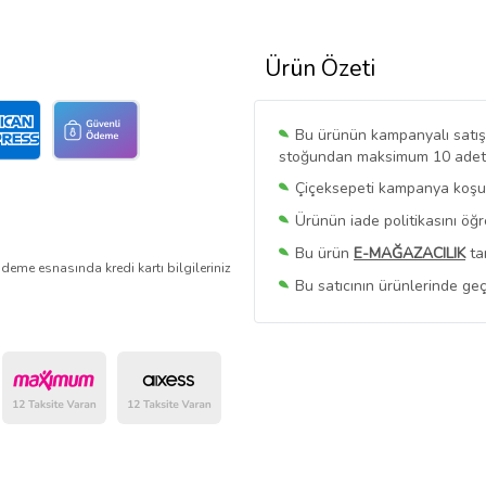
Ürün Özeti
Bu ürünün kampanyalı satışı 
stoğundan maksimum 10 adet sa
Çiçeksepeti kampanya koşull
Ürünün iade politikasını öğ
Bu ürün
E-MAĞAZACILIK
ta
deme esnasında kredi kartı bilgileriniz
Bu satıcının ürünlerinde geç
Bu Satıcının
Tüm Ürünlerini
Ürün sayfasında gördüğünüz f
belirlenmektedir.