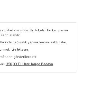
stoklarla sınırlıdır. Bir tüketici bu kampanya
tın alabilir.
arında değişiklik yapma hakkını saklı tutar.
renmek için
tıklayın.
rafından gönderilecektir.
erli
350,00 TL Üzeri Kargo Bedava
 Görüntüle
iyat bilgileri, satıcı tarafından