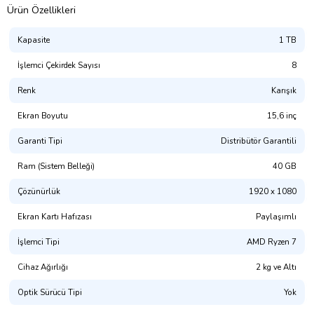
Ürün Özellikleri
Kapasite
1 TB
İşlemci Çekirdek Sayısı
8
Renk
Karışık
Ekran Boyutu
15,6 inç
Garanti Tipi
Distribütör Garantili
Ram (Sistem Belleği)
40 GB
Çözünürlük
1920 x 1080
Ekran Kartı Hafızası
Paylaşımlı
İşlemci Tipi
AMD Ryzen 7
Cihaz Ağırlığı
2 kg ve Altı
Optik Sürücü Tipi
Yok