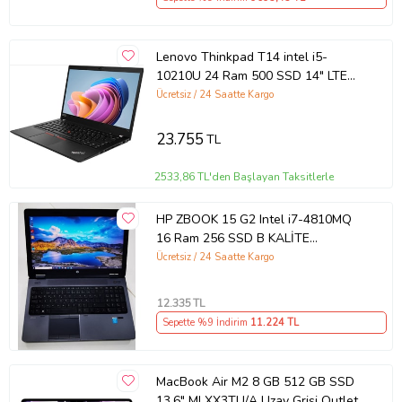
Lenovo Thinkpad T14 intel i5-
10210U 24 Ram 500 SSD 14" LTE
(Sim Kartlı) Notebook - Outlet
Ücretsiz / 24 Saatte Kargo
23.755
TL
2533,86 TL'den Başlayan Taksitlerle
HP ZBOOK 15 G2 Intel i7-4810MQ
16 Ram 256 SSD B KALİTE
Workstation Notebook - Outlet
Ücretsiz / 24 Saatte Kargo
12.335
TL
Sepette %9 İndirim
11.224
TL
MacBook Air M2 8 GB 512 GB SSD
13.6" MLXX3TU/A Uzay Grisi Outlet