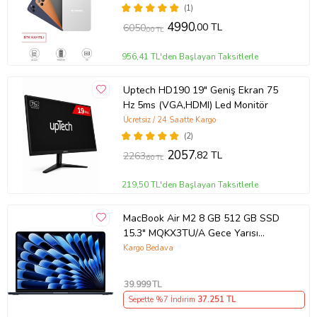
(1)
4990
,00 TL
6050
,00 TL
956,41 TL'den Başlayan Taksitlerle
Uptech HD190 19" Geniş Ekran 75
Hz 5ms (VGA,HDMI) Led Monitör
Ücretsiz / 24 Saatte Kargo
(2)
2057
,82 TL
2263
,60 TL
219,50 TL'den Başlayan Taksitlerle
MacBook Air M2 8 GB 512 GB SSD
15.3" MQKX3TU/A Gece Yarısı
Outlet (Açıklamayı Okuyunuz)
Kargo Bedava
39.999
TL
Sepette %7 İndirim
37.251
TL