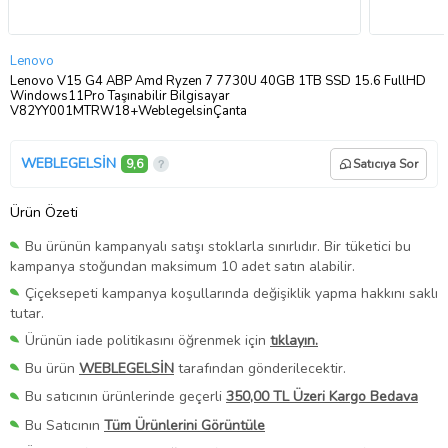
Lenovo
Lenovo V15 G4 ABP Amd Ryzen 7 7730U 40GB 1TB SSD 15.6 FullHD
Windows11Pro Taşınabilir Bilgisayar
V82YY001MTRW18+WeblegelsinÇanta
WEBLEGELSİN
9,6
Satıcıya Sor
Ürün Özeti
Bu ürünün kampanyalı satışı stoklarla sınırlıdır. Bir tüketici bu
kampanya stoğundan maksimum 10 adet satın alabilir.
Çiçeksepeti kampanya koşullarında değişiklik yapma hakkını saklı
tutar.
Ürünün iade politikasını öğrenmek için
tıklayın.
Bu ürün
WEBLEGELSİN
tarafından gönderilecektir.
Bu satıcının ürünlerinde geçerli
350,00 TL Üzeri Kargo Bedava
Bu Satıcının
Tüm Ürünlerini Görüntüle