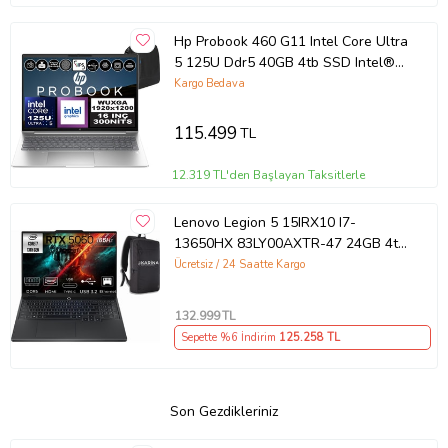
Hp Probook 460 G11 Intel Core Ultra
5 125U Ddr5 40GB 4tb SSD Intel®
Aı Boost 16" Wuxga IPS Freedos
Kargo Bedava
Taşınabilir Bilgisayar A23BKEAF16 +
Zetta Çanta
115.499
TL
12.319 TL'den Başlayan Taksitlerle
Lenovo Legion 5 15IRX10 I7-
13650HX 83LY00AXTR-47 24GB 4tb
RTX5060 8gb W11PRO 15.3"
Ücretsiz / 24 Saatte Kargo
Wuxga Gaming Laptop
132.999
TL
Sepette %6 İndirim
125.258
TL
Son Gezdikleriniz