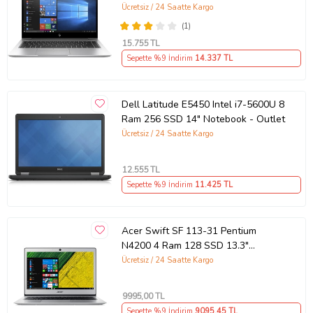
Outlet
Ücretsiz / 24 Saatte Kargo
(1)
15.755
TL
Sepette %9 İndirim
14.337
TL
Dell Latitude E5450 Intel i7-5600U 8
Ram 256 SSD 14" Notebook - Outlet
Ücretsiz / 24 Saatte Kargo
12.555
TL
Sepette %9 İndirim
11.425
TL
Acer Swift SF 113-31 Pentium
N4200 4 Ram 128 SSD 13.3"
Notebook - Outlet
Ücretsiz / 24 Saatte Kargo
9995
,00 TL
Sepette %9 İndirim
9095
,45 TL