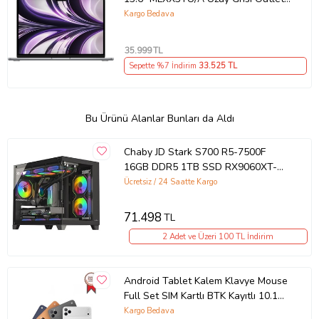
(Açıklamayı Okuyunuz)
Kargo Bedava
35.999
TL
Sepette %7 İndirim
33.525
TL
Bu Ürünü Alanlar Bunları da Aldı
Chaby JD Stark S700 R5-7500F
16GB DDR5 1TB SSD RX9060XT-
16GB
Ücretsiz / 24 Saatte Kargo
71.498
TL
2 Adet ve Üzeri 100 TL İndirim
Android Tablet Kalem Klavye Mouse
Full Set SIM Kartlı BTK Kayıtlı 10.1
İnç T17 Pro Max Koyu Gri
Kargo Bedava