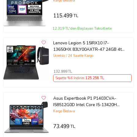
Aı Boost 16" Wuxga IPS Freedos
Kargo Bedava
Taşınabilir Bilgisayar A23BKEAF16 +
Zetta Çanta
115.499
TL
12.319 TL'den Başlayan Taksitlerle
Lenovo Legion 5 15IRX10 I7-
13650HX 83LY00AXTR-47 24GB 4tb
RTX5060 8gb W11PRO 15.3"
Ücretsiz / 24 Saatte Kargo
Wuxga Gaming Laptop
132.999
TL
Sepette %6 İndirim
125.258
TL
Asus Expertbook P1 P1403CVA-
I58512G0D Intel Core I5-13420H
40GB Ddr5 256GB SSD
Kargo Bedava
WINDOWS11HOME 14" Fhd Intel
UHD Taşınabilir Bilgisayar
73.499
TL
WXI58512G0DH21+ZETTAÇANTA