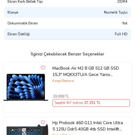
Ekran Kartı Bellek Tipi
DDR4
Klavye
Numerik Tuşlu
Dokunmatik Ekran
Yok
Ekran Özelliği
Full HD
İlginizi Çekebilecek Benzer Seçenekler
MacBook Air M2 8 GB 512 GB SSD
15.3" MQKX3TU/A Gece Yarısı
Outlet (Açıklamayı Okuyunuz)
Kargo Bedava
39.999
TL
Sepette %7 İndirim
37.251
TL
Hp Probook 460 G11 Intel Core Ultra
5 125U Ddr5 40GB 4tb SSD Intel®