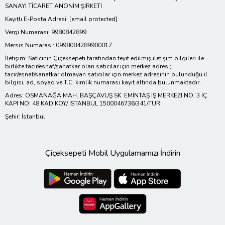
SANAYİ TİCARET ANONİM ŞİRKETİ
Kayıtlı E-Posta Adresi:
[email protected]
Vergi Numarası: 9980842899
Mersis Numarası: 0998084289900017
İletişim: Satıcının Çiçeksepeti tarafından teyit edilmiş iletişim bilgileri ile
birlikte tacir/esnaf/sanatkar olan satıcılar için merkez adresi;
tacir/esnaf/sanatkar olmayan satıcılar için merkez adresinin bulunduğu il
bilgisi, ad, soyad ve T.C. kimlik numarası kayıt altında bulunmaktadır.
Adres: OSMANAĞA MAH. BAŞÇAVUŞ SK. EMINTAŞ IŞ MERKEZI NO: 3 İÇ
KAPI NO: 48 KADIKÖY/ İSTANBUL 1500046736/341/TUR
Şehir: İstanbul
Çiçeksepeti Mobil Uygulamamızı İndirin