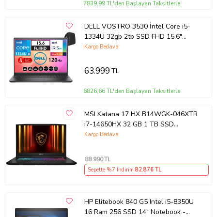
7839,99 TL'den Başlayan Taksitlerle
DELL VOSTRO 3530 İntel Core i5-
1334U 32gb 2tb SSD FHD 15.6"
120HZ W11Home
Kargo Bedava
WN1611PVNB352034+ZettaÇanta
63.999
TL
6826,66 TL'den Başlayan Taksitlerle
MSI Katana 17 HX B14WGK-046XTR
i7-14650HX 32 GB 1 TB SSD
RTX5070 17.3" QHD Gaming Laptop
Kargo Bedava
Outlet
88.990
TL
Sepette %7 İndirim
82.876
TL
HP Elitebook 840 G5 Intel i5-8350U
16 Ram 256 SSD 14" Notebook -