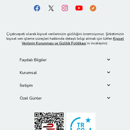
Çiçeksepeti olarak kişisel verilerinizin gizliliğini önemsiyoruz. Şirketimizin
kişisel veri işleme süreçleri hakkında detaylı bilgi almak için lütfen
Kişisel
Verilerin Korunması ve Gizlilik Politikası
’nı inceleyiniz.
Faydalı Bilgiler
Kurumsal
İletişim
Özel Günler