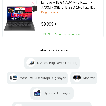
Lenovo V15 G4 ABP Amd Ryzen 7
7730U 40GB 1TB SSD 15.6 FullHD
Windows11Pro Taşınabilir Bilgisayar
Kargo Bedava
V82YY001MTRW18+WeblegelsinÇanta
59.999
TL
6399,99 TL'den Başlayan Taksitlerle
Daha Fazla Kategori
Dizüstü Bilgisayar (Laptop)
Masaüstü (Desktop) Bilgisayar
Monitör
Oyuncu Bilgisayarı