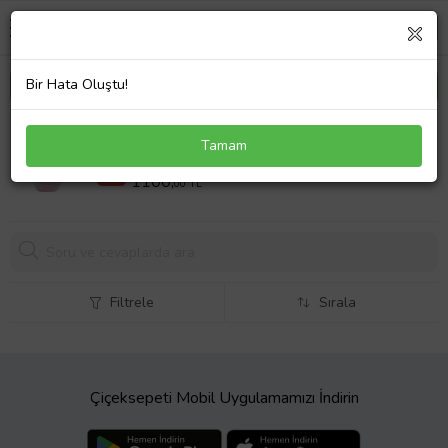
Bir Hata Oluştu!
Lenovo XT62 kulaklık Bluetooth 5.3 kablosuz
Tamam
kulakiçi kulaklık HD çağrı Pembe
2530,02 TL
%57
1100,
00 TL
Filtrele
Sırala
Çiçeksepeti Mobil Uygulamamızı İndirin