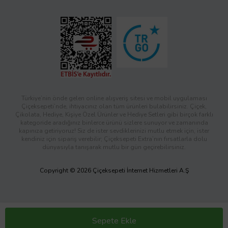
Türkiye’nin önde gelen online alışveriş sitesi ve mobil uygulaması
Çiçeksepeti’nde, ihtiyacınız olan tüm ürünleri bulabilirsiniz. Çiçek,
Çikolata, Hediye, Kişiye Özel Ürünler ve Hediye Setleri gibi birçok farklı
kategoride aradığınız binlerce ürünü sizlere sunuyor ve zamanında
kapınıza getiriyoruz! Siz de ister sevdiklerinizi mutlu etmek için, ister
kendiniz için sipariş verebilir; Çiçeksepeti Extra’nın fırsatlarla dolu
dünyasıyla tanışarak mutlu bir gün geçirebilirsiniz.
Copyright © 2026 Çiçeksepeti İnternet Hizmetleri A.Ş
Sepete Ekle