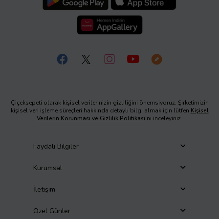
Çiçeksepeti olarak kişisel verilerinizin gizliliğini önemsiyoruz. Şirketimizin
kişisel veri işleme süreçleri hakkında detaylı bilgi almak için lütfen
Kişisel
Verilerin Korunması ve Gizlilik Politikası
’nı inceleyiniz.
Faydalı Bilgiler
Kurumsal
İletişim
Özel Günler