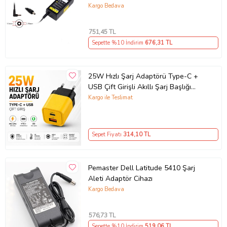
Kargo Bedava
751
,45 TL
Sepette %10 İndirim
676
,31 TL
25W Hızlı Şarj Adaptörü Type-C +
USB Çift Girişli Akıllı Şarj Başlığı
Kompakt Tasarım
Kargo ile Teslimat
Sepet Fiyatı
314
,10 TL
Pemaster Dell Latitude 5410 Şarj
Aleti Adaptör Cihazı
Kargo Bedava
576
,73 TL
Sepette %10 İndirim
519
,06 TL