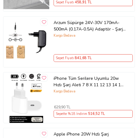
Sepet Fiyatı
458
,91 TL
Arzum Süpürge 24V-30V 170mA-
500mA (0.17A-0.5A) Adaptör - Şarj
Aleti RETRO
Kargo Bedava
Sepet Fiyatı
841
,68 TL
iPhone Tüm Serilere Uyumlu 20w
Hızlı Şarj Aleti 7 8 X 11 12 13 14 15
16 İçin Type-C Girişli Adaptör
Kargo Bedava
629
,90 TL
Sepette %18 İndirim
516
,52 TL
Apple iPhone 20W Hızlı Şarj