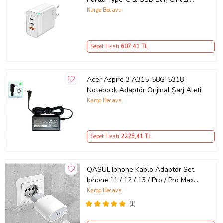
GaN Teknolojili 65W Hızlı Şarj Cihazı
Kargo Bedava
– iPhone, Samsung, Laptop Uyumlu,
3 Portlu 65W PD + QC Hızlı Şarj
Adaptörü – Type-C ve USB Çıkışlı,
Sepet Fiyatı
607
,41 TL
Evrensel 65W Duvar Tipi Şarj
Adaptörü – Type-C PD
Acer Aspire 3 A315-58G-5318
Notebook Adaptör Orijinal Şarj Aleti
Kargo Bedava
Sepet Fiyatı
2225
,41 TL
QASUL Iphone Kablo Adaptör Set
Iphone 11 / 12 / 13 / Pro / Pro Max
Uyumlu Şarj Aleti Seti
Kargo Bedava
(1)