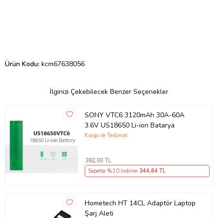
Ürün Kodu:
kcm67638056
İlginizi Çekebilecek Benzer Seçenekler
SONY VTC6 3120mAh 30A-60A
3.6V US18650 Li-ion Batarya
Kargo ile Teslimat
382
,93 TL
Sepette %10 İndirim
344
,64 TL
Hometech HT 14CL Adaptör Laptop
Şarj Aleti