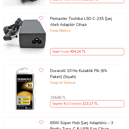
Pemaster Toshiba L50-C-235 Şarj
Aleti Adaptör Cihazı
Kargo Bedava
Sepet Fiyatı
454
,24 TL
Duracell 10 No Kulaklık Pili (6'lı
Paket) (Siyah)
Kargo ile Teslimat
236
,86 TL
Sepette %10 İndirim
213
,17 TL
65W Süper Hızlı Şarj Adaptörü – 3
Portlu Type-C & USB Şarj Cihazı,