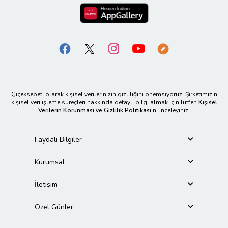
Çiçeksepeti olarak kişisel verilerinizin gizliliğini önemsiyoruz. Şirketimizin
kişisel veri işleme süreçleri hakkında detaylı bilgi almak için lütfen
Kişisel
Verilerin Korunması ve Gizlilik Politikası
’nı inceleyiniz.
Faydalı Bilgiler
Kurumsal
İletişim
Özel Günler