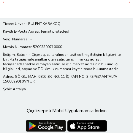
Ticaret Ünvanı: BÜLENT KARAKOÇ
Kayıtlı E-Posta Adresi:
[email protected]
Vergi Numarası: -
Mersis Numarası: 5209330071000011
İletişim: Satıcının Çiçeksepeti tarafından teyit edilmiş iletişim bilgileri ile
birlikte tacir/esnaf/sanatkar olan satıcılar için merkez adresi;
tacir/esnaf/sanatkar olmayan satıcılar için merkez adresinin bulunduğu il
bilgisi, ad, soyad ve T.C. kimlik numarası kayıt altında bulunmaktadır.
Adres: GÖKSU MAH. 6805 SK. NO: 11 İÇ KAPI NO: 3 KEPEZ/ ANTALYA
1500029010/7/TUR
Şehir: Antalya
Çiçeksepeti Mobil Uygulamamızı İndirin