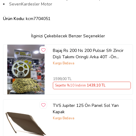
SevenKardesler Motor
Ürün Kodu:
kcm7704051
İlginizi Çekebilecek Benzer Seçenekler
Bajaj Rs 200 Ns 200 Pulsar Sfr Zincir
Dişli Takımı Oringli Arka 40T -Ön
14T 108 Bakla Supermto
Kargo Bedava
1599
,00 TL
Sepette %10 İndirim
1439
,10 TL
TVS Jupiter 125 Ön Panel Sol Yan
Kapak
Kargo Bedava