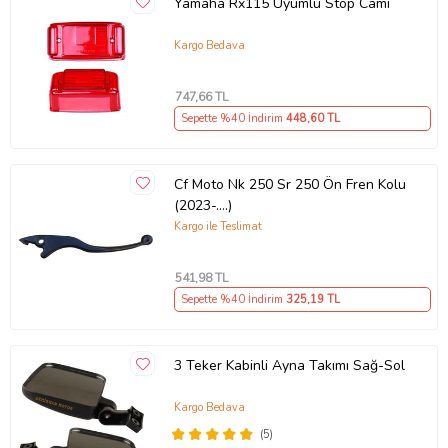
Yamaha Rx115 Uyumlu Stop Camı
Kargo Bedava
747
,66 TL
Sepette %40 İndirim
448
,60 TL
Cf Moto Nk 250 Sr 250 Ön Fren Kolu
(2023-....)
Kargo ile Teslimat
541
,98 TL
Sepette %40 İndirim
325
,19 TL
3 Teker Kabinli Ayna Takımı Sağ-Sol
Kargo Bedava
(5)