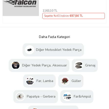
1163
,10 TL
Sepette %40 İndirim
697
,86 TL
Daha Fazla Kategori
Diğer Motosiklet Yedek Parça
Diğer Yedek Parça, Aksesuar
Grenaj
Far, Lamba
Güller
Papatya - Gerbera
Far&Ampül