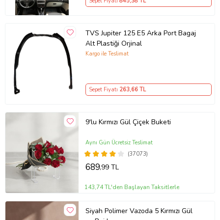
Sepet Fiyatı
845
,38 TL
TVS Jupiter 125 E5 Arka Port Bagaj
Alt Plastiği Orjinal
Kargo ile Teslimat
Sepet Fiyatı
263
,66 TL
9'lu Kırmızı Gül Çiçek Buketi
Aynı Gün Ücretsiz Teslimat
(37073)
689
,99 TL
143,74 TL'den Başlayan Taksitlerle
Siyah Polimer Vazoda 5 Kırmızı Gül