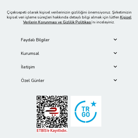
Çiçeksepeti olarak kişisel verilerinizin gizliliğini önemsiyoruz. Şirketimizin
kişisel veri işleme süreçleri hakkında detaylı bilgi almak için lütfen
Kişisel
Verilerin Korunması ve Gizlilik Politikası
’nı inceleyiniz.
Faydalı Bilgiler
Kurumsal
İletişim
Özel Günler