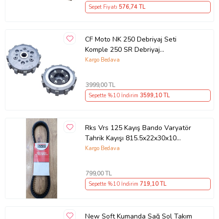
Sepet Fiyatı
576
,74 TL
CF Moto NK 250 Debriyaj Seti
Komple 250 SR Debriyaj
Balata+Göbek Set 7Li Hepsi
Kargo Bedava
İnce(2018-22)Arasmto (Siyah)
3999
,00 TL
Sepette %10 İndirim
3599
,10 TL
Rks Vrs 125 Kayış Bando Varyatör
Tahrik Kayışı 815.5x22x30x10
Supermoto
Kargo Bedava
799
,00 TL
Sepette %10 İndirim
719
,10 TL
New Soft Kumanda Sağ Sol Takım