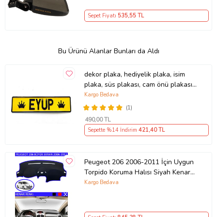
Sepet Fiyatı
535
,55 TL
Bu Ürünü Alanlar Bunları da Aldı
dekor plaka, hediyelik plaka, isim
plaka, süs plakası, cam önü plakası,
tırcı plakası (Sarı-Siyah)
Kargo Bedava
(1)
490
,00 TL
Sepette %14 İndirim
421
,40 TL
Peugeot 206 2006-2011 İçin Uygun
Torpido Koruma Halısı Siyah Kenar
Renk Mavi
Kargo Bedava