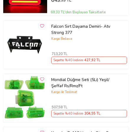
649
,99 TL
69,33 TL'den Başlayan Taksitlerle
Falcon Sırt Dayama Demiri- Atv
Strong 377
Kargo Bedava
713
,20 TL
Sepette %40 İndirim
427
,92 TL
Mondial Düğme Seti (5Li) Yeşil/
Şeffaf Rs/Rmz/Ft
Kargo ile Teslimat
507
,58 TL
Sepette %40 İndirim
304
,55 TL