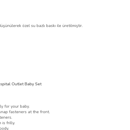
üşünülerek özel su bazlı baskı ile üretilmiştir.
spital Outlet Baby Set
ly for your baby.
ap fasteners at the front.
teners.
s frilly.
body.