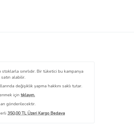
stoklarla sınırlıdır. Bir tüketici bu kampanya
tın alabilir.
arında değişiklik yapma hakkını saklı tutar.
renmek için
tıklayın.
an gönderilecektir.
erli
350,00 TL Üzeri Kargo Bedava
 Görüntüle
iyat bilgileri, satıcı tarafından