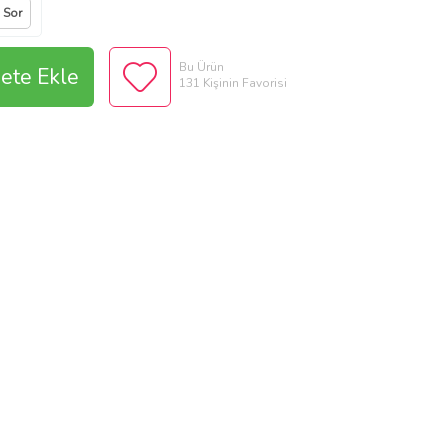
a Sor
Bu Ürün
ete Ekle
131 Kişinin Favorisi