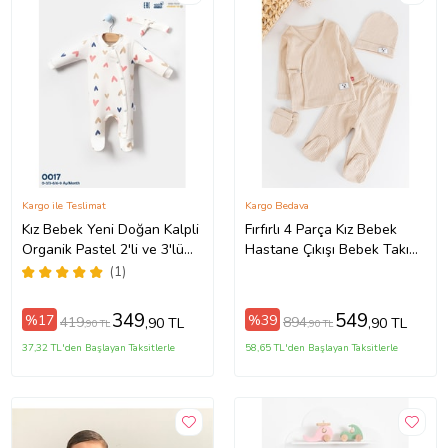
Kargo ile Teslimat
Kargo Bedava
Kız Bebek Yeni Doğan Kalpli
Fırfırlı 4 Parça Kız Bebek
Organik Pastel 2'li ve 3'lü
Hastane Çıkışı Bebek Takımı
setler (Krem)
(Bej)
(1)
349
549
%17
%39
419
894
,90 TL
,90 TL
,90 TL
,90 TL
37,32 TL'den Başlayan Taksitlerle
58,65 TL'den Başlayan Taksitlerle