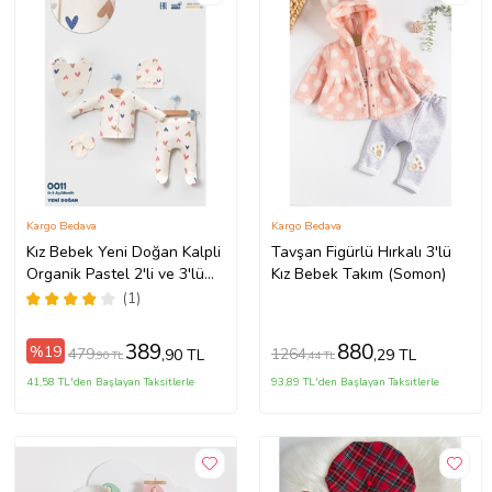
Kargo Bedava
Kargo Bedava
Kız Bebek Yeni Doğan Kalpli
Tavşan Figürlü Hırkalı 3'lü
Organik Pastel 2'li ve 3'lü
Kız Bebek Takım (Somon)
setler (Pembe)
(1)
389
880
%19
479
1264
,90 TL
,29 TL
,90 TL
,44 TL
41,58 TL'den Başlayan Taksitlerle
93,89 TL'den Başlayan Taksitlerle