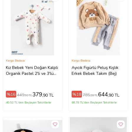
Kargo Bedava
Kargo Bedava
Kız Bebek Yeni Doğan Kalpli
Ayıcık Figürlü Peluş Kışlık
Organik Pastel 2'li ve 3'lü
Erkek Bebek Takım (Bej)
setler (Somon)
379
644
%16
%18
449
785
,90 TL
,90 TL
,90 TL
,28 TL
40,52 TL'den Başlayan Taksitlerle
68,78 TL'den Başlayan Taksitlerle