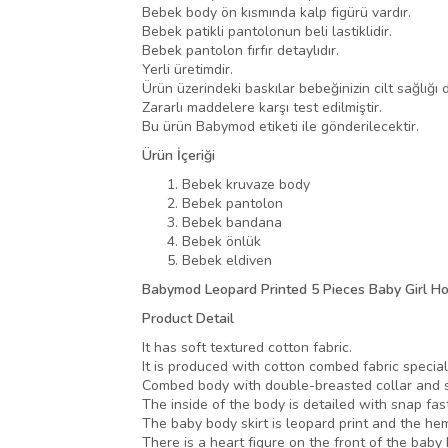
Bebek body ön kısmında kalp figürü vardır.
Bebek patikli pantolonun beli lastiklidir.
Bebek pantolon fırfır detaylıdır.
Yerli üretimdir.
Ürün üzerindeki baskılar bebeğinizin cilt sağlığı d
Zararlı maddelere karşı test edilmiştir.
Bu ürün Babymod etiketi ile gönderilecektir.
Ürün İçeriği
Bebek kruvaze body
Bebek pantolon
Bebek bandana
Bebek önlük
Bebek eldiven
Babymod Leopard Printed 5 Pieces Baby Girl Ho
Product Detail
It has soft textured cotton fabric.
It is produced with cotton combed fabric special
Combed body with double-breasted collar and sn
The inside of the body is detailed with snap fas
The baby body skirt is leopard print and the hem i
There is a heart figure on the front of the baby 