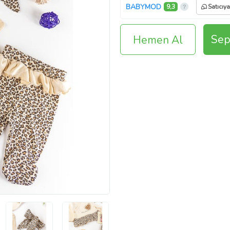
BABYMOD
9,3
Satıcıy
Sep
Hemen Al