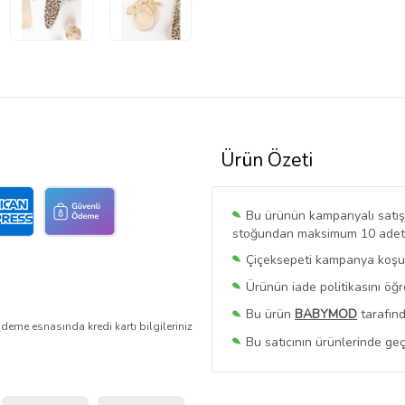
Ürün Özeti
Bu ürünün kampanyalı satışı 
stoğundan maksimum 10 adet sa
Çiçeksepeti kampanya koşull
Ürünün iade politikasını öğ
Bu ürün
BABYMOD
tarafınd
deme esnasında kredi kartı bilgileriniz
Bu satıcının ürünlerinde geç
Bu Satıcının
Tüm Ürünlerini
Ürün sayfasında gördüğünüz f