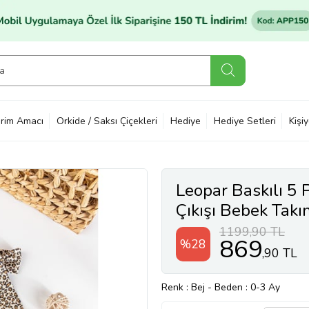
rim Amacı
Orkide / Saksı Çiçekleri
Hediye
Hediye Setleri
Kişi
Leopar Baskılı 5 
Çıkışı Bebek Takım
1199,90 TL
869
%28
,90 TL
Renk
: Bej
-
Beden
: 0-3 Ay