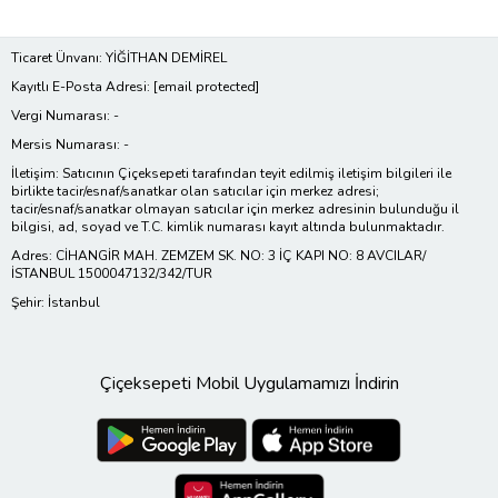
Ticaret Ünvanı: YİĞİTHAN DEMİREL
Kayıtlı E-Posta Adresi:
[email protected]
Vergi Numarası: -
Mersis Numarası: -
İletişim: Satıcının Çiçeksepeti tarafından teyit edilmiş iletişim bilgileri ile
birlikte tacir/esnaf/sanatkar olan satıcılar için merkez adresi;
tacir/esnaf/sanatkar olmayan satıcılar için merkez adresinin bulunduğu il
bilgisi, ad, soyad ve T.C. kimlik numarası kayıt altında bulunmaktadır.
Adres: CİHANGİR MAH. ZEMZEM SK. NO: 3 İÇ KAPI NO: 8 AVCILAR/
İSTANBUL 1500047132/342/TUR
Şehir: İstanbul
Çiçeksepeti Mobil Uygulamamızı İndirin