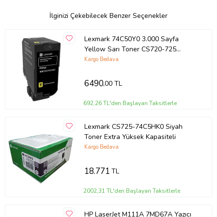
İlginizi Çekebilecek Benzer Seçenekler
Lexmark 74C50Y0 3.000 Sayfa
Yellow Sarı Toner CS720-725
CX725
Kargo Bedava
6490
,00 TL
692,26 TL'den Başlayan Taksitlerle
Lexmark CS725-74C5HK0 Siyah
Toner Extra Yüksek Kapasiteli
Kargo Bedava
18.771
TL
2002,31 TL'den Başlayan Taksitlerle
HP LaserJet M111A 7MD67A Yazıcı