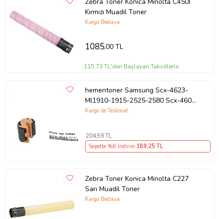
Zebra Toner Konica Minolta C450İ
Kırmızı Muadil Toner
Kargo Bedava
1085
,00 TL
115,73 TL'den Başlayan Taksitlerle
hementoner Samsung Scx-4623-
Ml1910-1915-2525-2580 Scx-4600
Kağıt Alma Pateni (Pickup Roller)
Kargo ile Teslimat
204
,59 TL
Sepette %8 İndirim
189
,25 TL
Zebra Toner Konica Minolta C227
Sarı Muadil Toner
Kargo Bedava