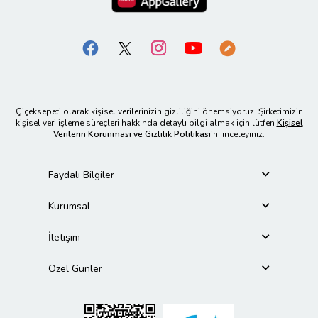
Çiçeksepeti olarak kişisel verilerinizin gizliliğini önemsiyoruz. Şirketimizin
kişisel veri işleme süreçleri hakkında detaylı bilgi almak için lütfen
Kişisel
Verilerin Korunması ve Gizlilik Politikası
’nı inceleyiniz.
Faydalı Bilgiler
Kurumsal
İletişim
Özel Günler