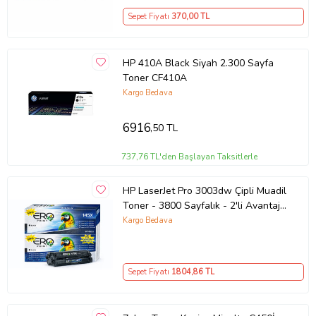
Sepet Fiyatı
370
,00 TL
HP 410A Black Siyah 2.300 Sayfa
Toner CF410A
Kargo Bedava
6916
,50 TL
737,76 TL'den Başlayan Taksitlerle
HP LaserJet Pro 3003dw Çipli Muadil
Toner - 3800 Sayfalık - 2'li Avantaj
Paket
Kargo Bedava
Sepet Fiyatı
1804
,86 TL