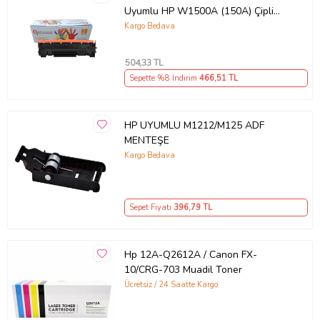
Uyumlu HP W1500A (150A) Çipli
Muadil Toner (Siyah)
Kargo Bedava
504
,33 TL
Sepette %8 İndirim
466
,51 TL
HP UYUMLU M1212/M125 ADF
MENTEŞE
Kargo Bedava
Sepet Fiyatı
396
,79 TL
Hp 12A-Q2612A / Canon FX-
10/CRG-703 Muadil Toner
Ücretsiz / 24 Saatte Kargo