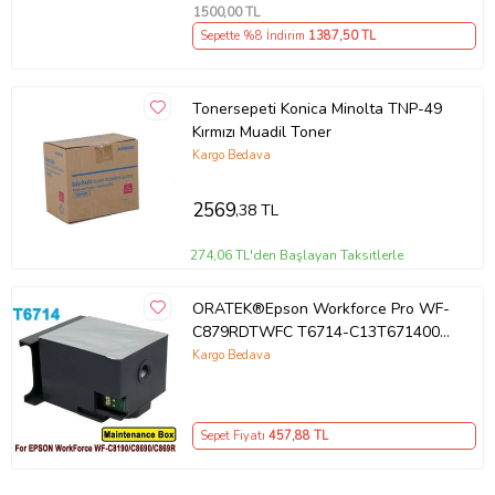
1500
,00 TL
Sepette %8 İndirim
1387
,50 TL
Tonersepeti Konica Minolta TNP-49
Kırmızı Muadil Toner
Kargo Bedava
2569
,38 TL
274,06 TL'den Başlayan Taksitlerle
ORATEK®Epson Workforce Pro WF-
C879RDTWFC T6714-C13T671400
Muadil Atık Kutusu Bakım Tankı
Kargo Bedava
Sepet Fiyatı
457
,88 TL