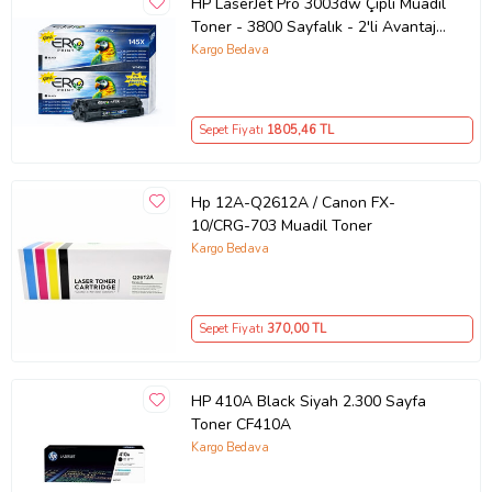
HP LaserJet Pro 3003dw Çipli Muadil
Toner - 3800 Sayfalık - 2'li Avantaj
Paket
Kargo Bedava
Sepet Fiyatı
1805
,46 TL
Hp 12A-Q2612A / Canon FX-
10/CRG-703 Muadil Toner
Kargo Bedava
Sepet Fiyatı
370
,00 TL
HP 410A Black Siyah 2.300 Sayfa
Toner CF410A
Kargo Bedava