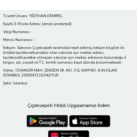
Ticaret Ünvanı: YİĞİTHAN DEMİREL
Kayıtlı E-Posta Adresi:
[email protected]
Vergi Numarası: -
Mersis Numarası: -
İletişim: Satıcının Çiçeksepeti tarafından teyit edilmiş iletişim bilgileri ile
birlikte tacir/esnaf/sanatkar olan satıcılar için merkez adresi;
tacir/esnaf/sanatkar olmayan satıcılar için merkez adresinin bulunduğu il
bilgisi, ad, soyad ve T.C. kimlik numarası kayıt altında bulunmaktadır.
Adres: CİHANGİR MAH. ZEMZEM SK. NO: 3 İÇ KAPI NO: 8 AVCILAR/
İSTANBUL 1500047132/342/TUR
Şehir: İstanbul
Çiçeksepeti Mobil Uygulamamızı İndirin