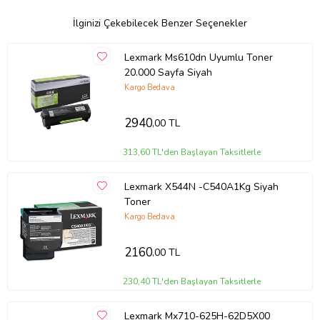
İlginizi Çekebilecek Benzer Seçenekler
Lexmark Ms610dn Uyumlu Toner
20.000 Sayfa Siyah
Kargo Bedava
2940
,00 TL
313,60 TL'den Başlayan Taksitlerle
Lexmark X544N -C540A1Kg Siyah
Toner
Kargo Bedava
2160
,00 TL
230,40 TL'den Başlayan Taksitlerle
Lexmark Mx710-625H-62D5X00