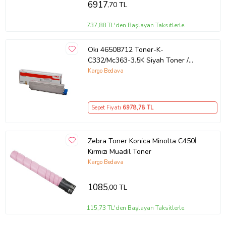
6917
,70 TL
737,88 TL'den Başlayan Taksitlerle
Okı 46508712 Toner-K-
C332/Mc363-3.5K Siyah Toner /
C332 Mc363 / 3500 Sayfa
Kargo Bedava
Sepet Fiyatı
6978
,78 TL
Zebra Toner Konica Minolta C450İ
Kırmızı Muadil Toner
Kargo Bedava
1085
,00 TL
115,73 TL'den Başlayan Taksitlerle