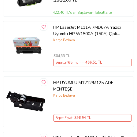
3960
,00 TL
422,40 TL'den Başlayan Taksitlerle
HP LaserJet M111A 7MD67A Yazıcı
Uyumlu HP W1500A (150A) Çipli
Muadil Toner (Siyah)
Kargo Bedava
504
,33 TL
Sepette %8 İndirim
466
,51 TL
HP UYUMLU M1212/M125 ADF
MENTEŞE
Kargo Bedava
Sepet Fiyatı
396
,94 TL