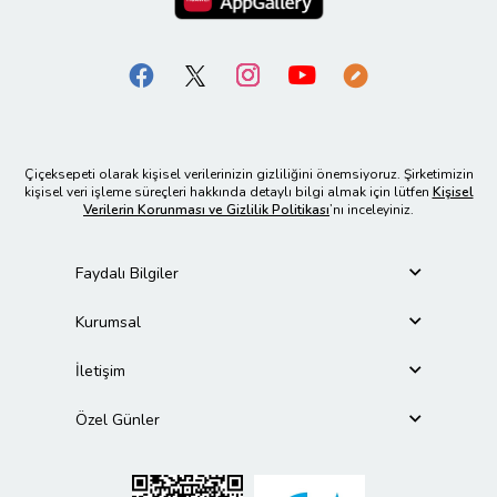
Çiçeksepeti olarak kişisel verilerinizin gizliliğini önemsiyoruz. Şirketimizin
kişisel veri işleme süreçleri hakkında detaylı bilgi almak için lütfen
Kişisel
Verilerin Korunması ve Gizlilik Politikası
’nı inceleyiniz.
Faydalı Bilgiler
Kurumsal
İletişim
Özel Günler