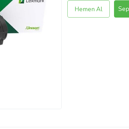
Sep
Hemen Al