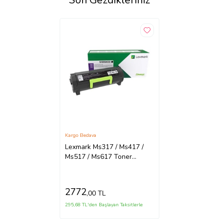
Son Gezdikleriniz
Kargo Bedava
Lexmark Ms317 / Ms417 /
Ms517 / Ms617 Toner
51b5000- 2500 Sayfa
2772
,00 TL
295,68 TL'den Başlayan Taksitlerle