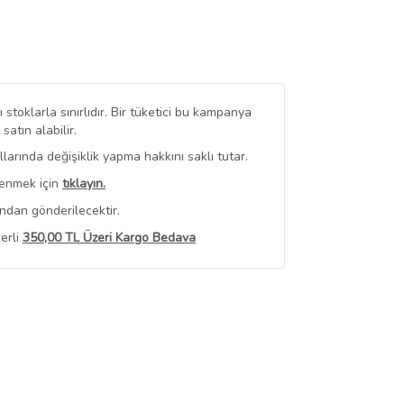
stoklarla sınırlıdır. Bir tüketici bu kampanya
tın alabilir.
arında değişiklik yapma hakkını saklı tutar.
renmek için
tıklayın.
ndan gönderilecektir.
erli
350,00 TL Üzeri Kargo Bedava
 Görüntüle
iyat bilgileri, satıcı tarafından