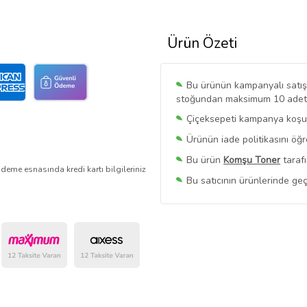
Ürün Özeti
Bu ürünün kampanyalı satışı 
stoğundan maksimum 10 adet sa
Çiçeksepeti kampanya koşull
Ürünün iade politikasını öğ
Bu ürün
Komşu Toner
tarafı
deme esnasında kredi kartı bilgileriniz
Bu satıcının ürünlerinde geç
Bu Satıcının
Tüm Ürünlerini
Ürün sayfasında gördüğünüz f
belirlenmektedir.