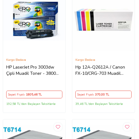
Kargo Bedava
Kargo Bedava
HP LaserJet Pro 3003dw
Hp 12A-Q2612A / Canon
Çipli Muadil Toner - 3800
FX-10/CRG-703 Muadil
Sayfalık - 2'li Avantaj Paket
Toner
Sepet Fiyatı
1805
,46 TL
Sepet Fiyatı
370
,00 TL
192,58 TL'den Başlayan Taksitlerle
39,46 TL'den Başlayan Taksitlerle