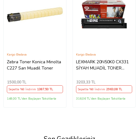
Kargo Bedava
Kargo Bedava
Zebra Toner Konica Minolta
LEXMARK 20N50K0 CX331
C227 Sarı Muadil Toner
SİYAH MUADİL TONER
1500 SAYFA CS331 CS431
CX431
1500
,00 TL
3203
,33 TL
Sepette %8 İndirim
1387
,50 TL
Sepette %8 İndirim
2963
,08 TL
148,00 TL'den Başlayan Taksitlerle
316,06 TL'den Başlayan Taksitlerle