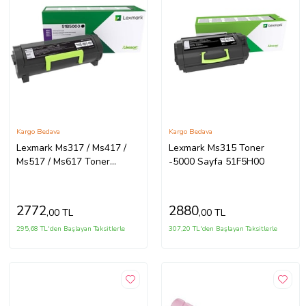
Kargo Bedava
Kargo Bedava
Lexmark Ms317 / Ms417 /
Lexmark Ms315 Toner
Ms517 / Ms617 Toner
-5000 Sayfa 51F5H00
51b5000- 2500 Sayfa (Çok
Renkli)
2772
2880
,00 TL
,00 TL
295,68 TL'den Başlayan Taksitlerle
307,20 TL'den Başlayan Taksitlerle