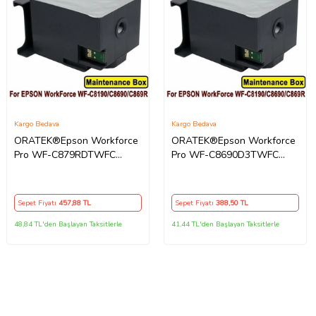
Kargo Bedava
Kargo Bedava
ORATEK®Epson Workforce
ORATEK®Epson Workforce
Pro WF-C879RDTWFC
Pro WF-C8690D3TWFC
T6714-C13T671400 Muadil
T6714-C13T671400 Muadil
Atık Kutusu Bakım Tankı
Atık Kutusu Bakım Tankı
Sepet Fiyatı
457
,88 TL
Sepet Fiyatı
388
,50 TL
48,84 TL'den Başlayan Taksitlerle
41,44 TL'den Başlayan Taksitlerle