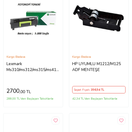
Kargo Bedava
Kargo Bedava
Lexmark
HP UYUMLU M1212/M125
Ms310/ms312/ms315/ms410/ms415/ms510/ms610
ADF MENTEŞE
51b5h00
2700
Sepet Fiyatı
396
,94 TL
,00 TL
288,00 TL'den Başlayan Taksitlerle
42,34 TL'den Başlayan Taksitlerle