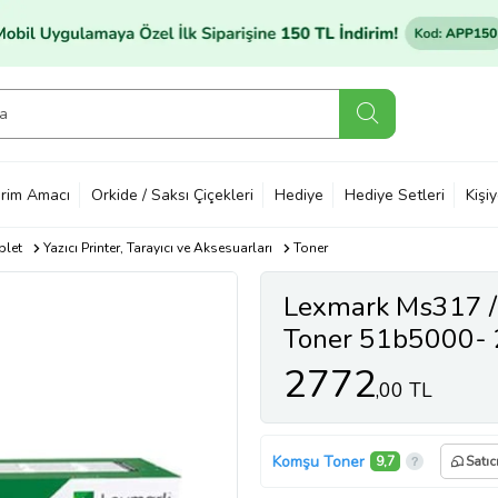
rim Amacı
Orkide / Saksı Çiçekleri
Hediye
Hediye Setleri
Kişi
blet
Yazıcı Printer, Tarayıcı ve Aksesuarları
Toner
Lexmark Ms317 /
Toner 51b5000- 
2772
,00 TL
Komşu Toner
9,7
Satıc