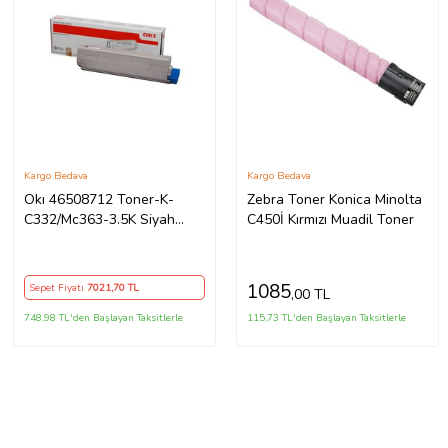
Kargo Bedava
Kargo Bedava
Okı 46508712 Toner-K-
Zebra Toner Konica Minolta
C332/Mc363-3.5K Siyah
C450İ Kırmızı Muadil Toner
Toner / C332 Mc363 / 3500
Sayfa
1085
Sepet Fiyatı
7021
,70 TL
,00 TL
748,98 TL'den Başlayan Taksitlerle
115,73 TL'den Başlayan Taksitlerle