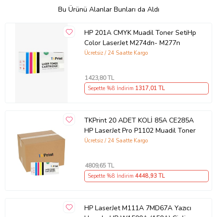
Bu Ürünü Alanlar Bunları da Aldı
HP 201A CMYK Muadil Toner SetiHp
Color LaserJet M274dn- M277n
Ücretsiz / 24 Saatte Kargo
1423
,80 TL
Sepette %8 İndirim
1317
,01 TL
TKPrint 20 ADET KOLİ 85A CE285A
HP LaserJet Pro P1102 Muadil Toner
Ücretsiz / 24 Saatte Kargo
4809
,65 TL
Sepette %8 İndirim
4448
,93 TL
HP LaserJet M111A 7MD67A Yazıcı