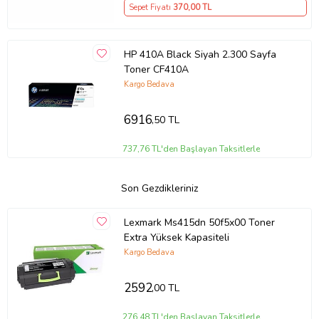
Sepet Fiyatı
370
,00 TL
HP 410A Black Siyah 2.300 Sayfa
Toner CF410A
Kargo Bedava
6916
,50 TL
737,76 TL'den Başlayan Taksitlerle
Son Gezdikleriniz
Lexmark Ms415dn 50f5x00 Toner
Extra Yüksek Kapasiteli
Kargo Bedava
2592
,00 TL
276,48 TL'den Başlayan Taksitlerle