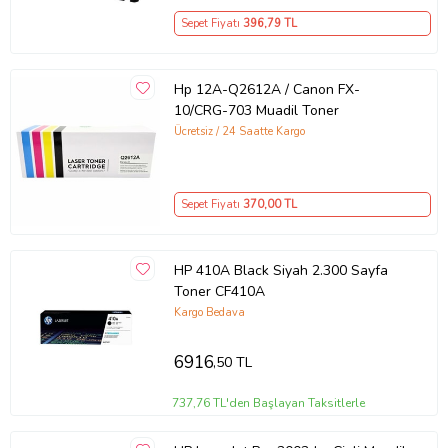
Sepet Fiyatı
396
,79 TL
Hp 12A-Q2612A / Canon FX-
10/CRG-703 Muadil Toner
Ücretsiz / 24 Saatte Kargo
Sepet Fiyatı
370
,00 TL
HP 410A Black Siyah 2.300 Sayfa
Toner CF410A
Kargo Bedava
6916
,50 TL
737,76 TL'den Başlayan Taksitlerle