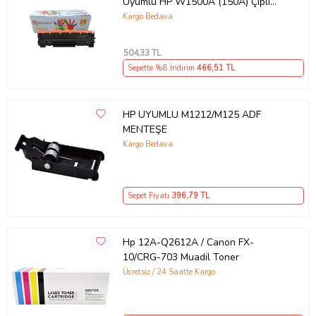
Uyumlu HP W1500A (150A) Çipli
Muadil Toner (Siyah)
Kargo Bedava
504
,33 TL
Sepette %8 İndirim
466
,51 TL
HP UYUMLU M1212/M125 ADF
MENTEŞE
Kargo Bedava
Sepet Fiyatı
396
,79 TL
Hp 12A-Q2612A / Canon FX-
10/CRG-703 Muadil Toner
Ücretsiz / 24 Saatte Kargo