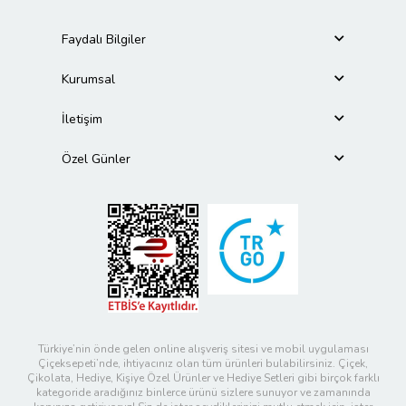
Faydalı Bilgiler
Kurumsal
İletişim
Özel Günler
Türkiye’nin önde gelen online alışveriş sitesi ve mobil uygulaması
Çiçeksepeti’nde, ihtiyacınız olan tüm ürünleri bulabilirsiniz. Çiçek,
Çikolata, Hediye, Kişiye Özel Ürünler ve Hediye Setleri gibi birçok farklı
kategoride aradığınız binlerce ürünü sizlere sunuyor ve zamanında