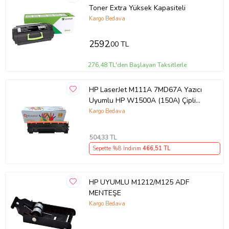
Toner Extra Yüksek Kapasiteli
Kargo Bedava
2592
,00 TL
276,48 TL'den Başlayan Taksitlerle
HP LaserJet M111A 7MD67A Yazıcı
Uyumlu HP W1500A (150A) Çipli
Muadil Toner (Siyah)
Kargo Bedava
504
,33 TL
Sepette %8 İndirim
466
,51 TL
HP UYUMLU M1212/M125 ADF
MENTEŞE
Kargo Bedava