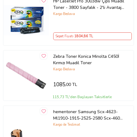
HP LaserJet Pro 3003dw Çipli Muadil
Toner - 3800 Sayfalık - 2'li Avantaj
Paket
Kargo Bedava
Sepet Fiyatı
1804
,86 TL
Zebra Toner Konica Minolta C450İ
Kırmızı Muadil Toner
Kargo Bedava
1085
,00 TL
115,73 TL'den Başlayan Taksitlerle
hementoner Samsung Scx-4623-
Ml1910-1915-2525-2580 Scx-4600
Kağıt Alma Pateni (Pickup Roller)
Kargo ile Teslimat