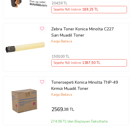
204
,59 TL
Sepette %8 İndirim
189
,25 TL
Zebra Toner Konica Minolta C227
Sarı Muadil Toner
Kargo Bedava
1500
,00 TL
Sepette %8 İndirim
1387
,50 TL
Tonersepeti Konica Minolta TNP-49
Kırmızı Muadil Toner
Kargo Bedava
2569
,38 TL
274,06 TL'den Başlayan Taksitlerle