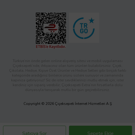
Türkiye’nin önde gelen online alışveriş sitesi ve mobil uygulaması
Çiçeksepeti’nde, ihtiyacınız olan tüm ürünleri bulabilirsiniz. Çiçek,
Çikolata, Hediye, Kişiye Özel Ürünler ve Hediye Setleri gibi birçok farklı
kategoride aradığınız binlerce ürünü sizlere sunuyor ve zamanında
kapınıza getiriyoruz! Siz de ister sevdiklerinizi mutlu etmek için, ister
kendiniz için sipariş verebilir; Çiçeksepeti Extra’nın fırsatlarla dolu
dünyasıyla tanışarak mutlu bir gün geçirebilirsiniz.
Copyright © 2026 Çiçeksepeti İnternet Hizmetleri A.Ş
Satıcıya Sor
Sepete Ekle