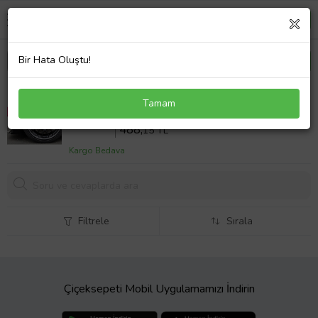
Bir Hata Oluştu!
Lexus RX300 Uyumlu Brembo Beyaz Kaliper Kapağı
Tamam
4 Parça Ön Arka Set (Karışık)
Sepette %18 İndirim
595
,30 TL
488,
15 TL
Kargo Bedava
Filtrele
Sırala
Çiçeksepeti Mobil Uygulamamızı İndirin