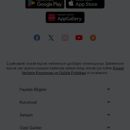
Çiçeksepeti olarak kişisel verilerinizin gizliliğini önemsiyoruz. Şirketimizin
kişisel veri işleme süreçleri hakkında detaylı bilgi almak için lütfen
Kişisel
Verilerin Korunması ve Gizlilik Politikası
’nı inceleyiniz.
Faydalı Bilgiler
Kurumsal
İletişim
Özel Günler