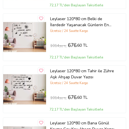
72,17 TL'den Başlayan Taksitlerle
Leylaser 120*80 cm Belki de
İlerdedir Yaşanacak Günlerin En
Güzeli Ahşap Duvar Yazısı
Ücretsiz / 24 Saatte Kargo
676
,60 TL
1014
,90 TL
72,17 TL'den Başlayan Taksitlerle
Leylaser 120*80 cm Tahir ile Zühre
Aşk Ahşap Duvar Yazısı
Ücretsiz / 24 Saatte Kargo
676
,60 TL
1014
,90 TL
72,17 TL'den Başlayan Taksitlerle
Leylaser 120*80 cm Bana Gönül