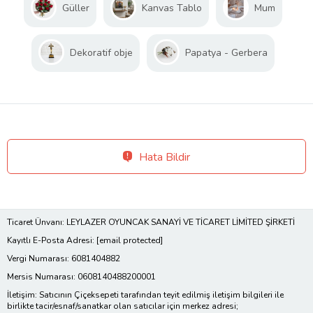
Güller
Kanvas Tablo
Mum
Dekoratif obje
Papatya - Gerbera
Hata Bildir
Ticaret Ünvanı: LEYLAZER OYUNCAK SANAYİ VE TİCARET LİMİTED ŞİRKETİ
Kayıtlı E-Posta Adresi:
[email protected]
Vergi Numarası: 6081404882
Mersis Numarası: 0608140488200001
İletişim: Satıcının Çiçeksepeti tarafından teyit edilmiş iletişim bilgileri ile
birlikte tacir/esnaf/sanatkar olan satıcılar için merkez adresi;