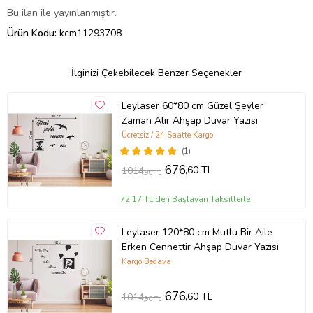
Bu ilan ile yayınlanmıştır.
Ürün Kodu:
kcm11293708
İlginizi Çekebilecek Benzer Seçenekler
Leylaser 60*80 cm Güzel Şeyler
Zaman Alır Ahşap Duvar Yazısı
Ücretsiz / 24 Saatte Kargo
(1)
676
,60 TL
1014
,90 TL
72,17 TL'den Başlayan Taksitlerle
Leylaser 120*80 cm Mutlu Bir Aile
Erken Cennettir Ahşap Duvar Yazısı
Kargo Bedava
676
,60 TL
1014
,90 TL