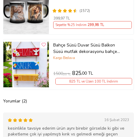
Sevgiliye Hediye Anneye Babaya
Ablaya Abiye Kız Erkek Kardeşe
(1572)
Arkadaşa Resimli Günü Yıl Dönümü
399
,97 TL
Hediyesi
Sepette %25 İndirim
299
,98 TL
Bahçe Süsü Duvar Süsü Balkon
Süsü mutfak dekorasyonu bahçe
dekorasyonu ev dekorasyonu duvar
Kargo Bedava
Dekorasyon Teras Kapı Süsü Mutfak
Süsü Hediyelik Eşya Ölçü 60*30
825
,00 TL
1500
,00 TL
(Çok Renkli)
825 TL ve Üzeri 100 TL İndirim
Yorumlar (2)
16 Şubat 2023
kesinlikle tavsiye ederim ürün aynı birebir görselde ki gibi ve
paketleme çok iyi yapılmıştı kırık vs gelmedi emeği geçen