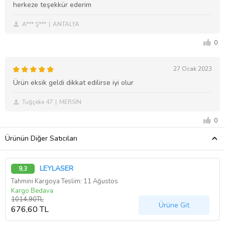
herkeze teşekkür ederim
A*** Ş***
ANTALYA
0
27 Ocak 2023
Ürün eksik geldi dikkat edilirse iyi olur
Tuğçeke 47
MERSİN
0
Ürünün Diğer Satıcıları
LEYLASER
9,3
Tahmini Kargoya Teslim: 11 Ağustos
Kargo Bedava
1014,90TL
Ürüne Git
676,60 TL