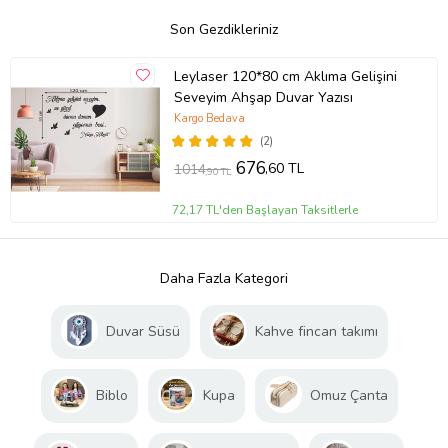
Son Gezdikleriniz
Leylaser 120*80 cm Aklıma Gelişini
Seveyim Ahşap Duvar Yazısı
Kargo Bedava
(2)
676
,60 TL
1014
,90 TL
72,17 TL'den Başlayan Taksitlerle
Daha Fazla Kategori
Duvar Süsü
Kahve fincan takımı
Biblo
Kupa
Omuz Çanta