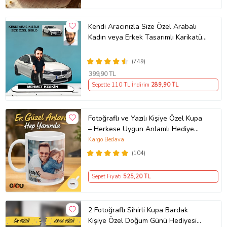
Kendi Aracınızla Size Özel Arabalı
Kadın veya Erkek Tasarımlı Karikatür
Biblo , Babalar Günü Hediyesi,
Erkeğe Hediye, Rent A Car Hediyesi
(749)
399
,90 TL
Sepette 110 TL İndirim
289
,90 TL
Fotoğraflı ve Yazılı Kişiye Özel Kupa
– Herkese Uygun Anlamlı Hediye
Porselen Baskılı Kupa (Beyaz)
Kargo Bedava
(104)
Sepet Fiyatı
525
,20 TL
2 Fotoğraflı Sihirli Kupa Bardak
Kişiye Özel Doğum Günü Hediyesi