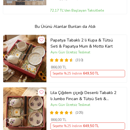
72,17 TL'den Başlayan Taksitlerle
Bu Ürünü Alanlar Bunları da Aldı
Papatya Tabaklı 2 li Kupa & Tütsü
Seti & Papatya Mum & Motto Kart
Aynı Gün Ücretsiz Teslimat
(310)
866
,00 TL
Sepette %25 İndirim
649
,50 TL
Lila Çiğdem çiçeği Desenli Tabaklı 2
lı Jumbo Fincan & Tütsü Seti &
Papatya Mum &
Aynı Gün Ücretsiz Teslimat
(105)
866
,00 TL
Sepette %25 İndirim
649
,50 TL