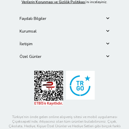
Verilerin Korunması ve Gizlilik Politikası
’nı inceleyiniz.
Faydalı Bilgiler
Kurumsal
İletişim
Özel Günler
Türkiye’nin önde gelen online alışveriş sitesi ve mobil uygulaması
Çiçeksepeti’nde, ihtiyacınız olan tüm ürünleri bulabilirsiniz. Çiçek,
Çikolata, Hediye, Kişiye Özel Ürünler ve Hediye Setleri gibi birçok farklı