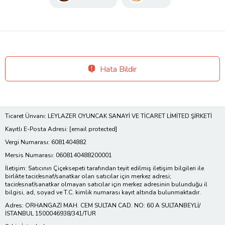
Hata Bildir
Ticaret Ünvanı: LEYLAZER OYUNCAK SANAYİ VE TİCARET LİMİTED ŞİRKETİ
Kayıtlı E-Posta Adresi:
[email protected]
Vergi Numarası: 6081404882
Mersis Numarası: 0608140488200001
İletişim: Satıcının Çiçeksepeti tarafından teyit edilmiş iletişim bilgileri ile
birlikte tacir/esnaf/sanatkar olan satıcılar için merkez adresi;
tacir/esnaf/sanatkar olmayan satıcılar için merkez adresinin bulunduğu il
bilgisi, ad, soyad ve T.C. kimlik numarası kayıt altında bulunmaktadır.
Adres: ORHANGAZİ MAH. CEM SULTAN CAD. NO: 60 A SULTANBEYLİ/
İSTANBUL 1500046938/341/TUR