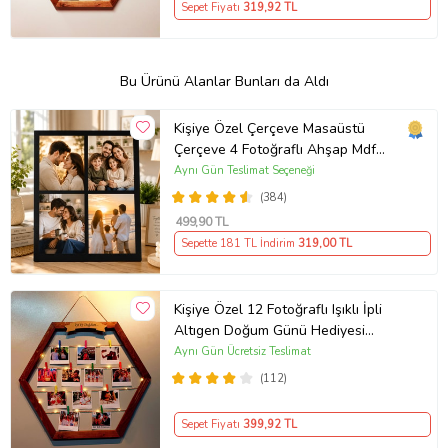
Sepet Fiyatı
319
,92 TL
Bu Ürünü Alanlar Bunları da Aldı
Kişiye Özel Çerçeve Masaüstü
Çerçeve 4 Fotoğraflı Ahşap Mdf
Resimli Kolaj Çerçeve
Aynı Gün Teslimat Seçeneği
(384)
499
,90 TL
Sepette 181 TL İndirim
319
,00 TL
Kişiye Özel 12 Fotoğraflı Işıklı İpli
Altıgen Doğum Günü Hediyesi
Ahşap Fotoğraf Panosu
Aynı Gün Ücretsiz Teslimat
(112)
Sepet Fiyatı
399
,92 TL