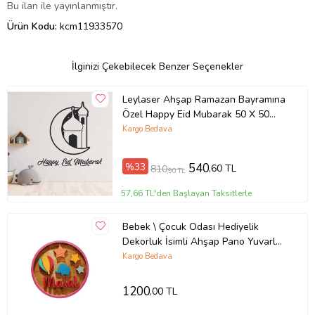
Bu ilan ile yayınlanmıştır.
Ürün Kodu:
kcm11933570
İlginizi Çekebilecek Benzer Seçenekler
Leylaser Ahşap Ramazan Bayramına
Özel Happy Eid Mubarak 50 X 50
Tablo Lazer Kesim Duvar Dekoru &
Kargo Bedava
Süs
%33
540
,60 TL
810
,90 TL
57,66 TL'den Başlayan Taksitlerle
Bebek \ Çocuk Odası Hediyelik
Dekorluk İsimli Ahşap Pano Yuvarlak
24cm Çap Renkli Kız Erkek
Kargo Bedava
1200
,00 TL