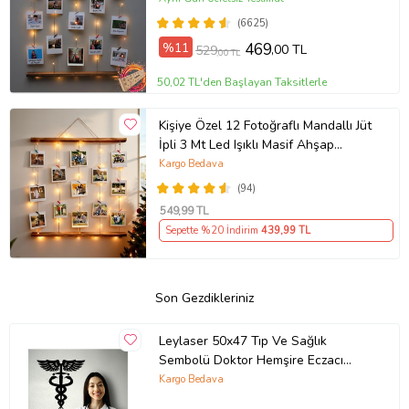
(6625)
%11
469
,00 TL
529
,00 TL
50,02 TL'den Başlayan Taksitlerle
Kişiye Özel 12 Fotoğraflı Mandallı Jüt
İpli 3 Mt Led Işıklı Masif Ahşap
Fotoğraf Çerçevesi
Kargo Bedava
(94)
549
,99 TL
Sepette %20 İndirim
439
,99 TL
Son Gezdikleriniz
Leylaser 50x47 Tıp Ve Sağlık
Sembolü Doktor Hemşire Eczacı
Dekor Tablo Mdf Ahşap Lazer Kesim
Kargo Bedava
Duvar P