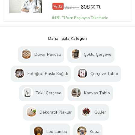
%33
608
,60 TL
912
,90 TL
64,91 TL'den Başlayan Taksitlerle
Daha Fazla Kategori
Duvar Panosu
Çoklu Çerçeve
Fotoğraf Baskı Kağıdı
Çerçeve Tablo
Tekli Çerçeve
Kanvas Tablo
Dekoratif Plaklar
Güller
Led Lamba
Kupa