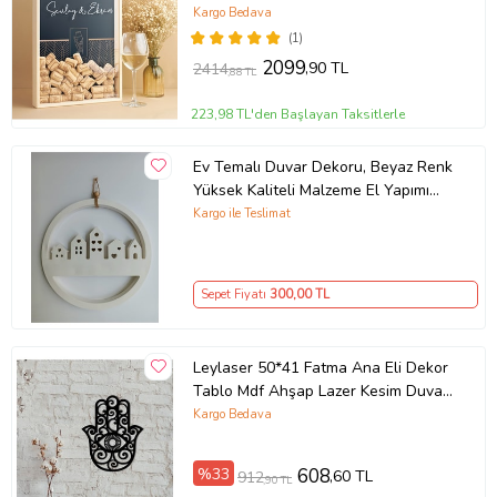
Kargo Bedava
(1)
2099
,90 TL
2414
,88 TL
223,98 TL'den Başlayan Taksitlerle
Ev Temalı Duvar Dekoru, Beyaz Renk
Yüksek Kaliteli Malzeme El Yapımı
Evler Temalı Yuvarlak Askılı Duvar
Kargo ile Teslimat
Dekoru, Hediyelik Duvar Dekoru,Ev
Dekoru, Yılbaşı Çelengi
Sepet Fiyatı
300
,00 TL
Leylaser 50*41 Fatma Ana Eli Dekor
Tablo Mdf Ahşap Lazer Kesim Duvar
Panosu Siyah 3mm
Kargo Bedava
%33
608
,60 TL
912
,90 TL