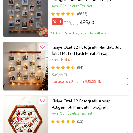
Masif Ahşap Fotoğraf Çerçeve Askısı
Aynı Gün Ücretsiz Teslimat
(6625)
%11
469
,00 TL
529
,00 TL
50,02 TL'den Başlayan Taksitlerle
Kişiye Özel 12 Fotoğraflı Mandallı Jüt
İpli 3 Mt Led Işıklı Masif Ahşap
Fotoğraf Çerçevesi
Kargo Bedava
(94)
549
,99 TL
Sepette %20 İndirim
439
,99 TL
Kişiye Özel 12 Fotoğraflı Ahşap
Altıgen İpli Mandallı Fotoğraf
Panosu
Aynı Gün Ücretsiz Teslimat
(12)