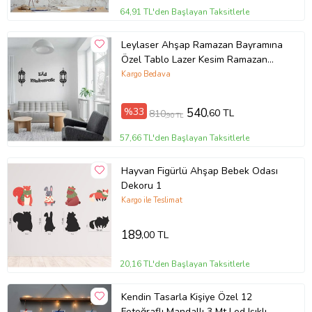
64,91 TL'den Başlayan Taksitlerle
Leylaser Ahşap Ramazan Bayramına
Özel Tablo Lazer Kesim Ramazan
Bayramı 30 X 75 Duvar Süsü Pano
Kargo Bedava
%33
540
,60 TL
810
,90 TL
57,66 TL'den Başlayan Taksitlerle
Hayvan Figürlü Ahşap Bebek Odası
Dekoru 1
Kargo ile Teslimat
189
,00 TL
20,16 TL'den Başlayan Taksitlerle
Kendin Tasarla Kişiye Özel 12
Fotoğraflı Mandallı 3 Mt Led Işıklı