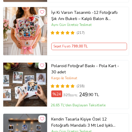
İyi Ki Varsın Tasarımlı -12 Fotoğraflı
Şık Anı Buketi – Kalpli Balon &
Çubuk Stickerlı - Kişiye Özel Çiçek
Aynı Gün Ücretsiz Teslimat
Buketi Sevgiliye -Arkadaşa- Yeni
(217)
Doğan Bebek Hediyeleri Root&Hug
Sepet Fiyatı
799
,00 TL
Polaroid Fotoğraf Baskı - Pola Kart -
30 adet
Kargo ile Teslimat
(218)
%24
249
,90 TL
329
,00 TL
26,65 TL'den Başlayan Taksitlerle
Kendin Tasarla Kişiye Özel 12
Fotoğraflı Mandallı 3 Mt Led Işıklı
Masif Ahşap Fotoğraf Çerçeve Askısı
Aynı Gün Ücretsiz Teslimat