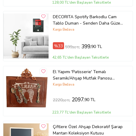
128,00 TL'den Başlayan Taksitlerle
DECORITA Spotify Barkodlu Cam
Tablo Duman - Senden Daha Güzel
30cm x 40cm
Kargo Bedava
%33
399
,90 TL
599
,90 TL
42,65 TL'den Başlayan Taksitlerle
El Yapımı 'Patisserie' Temalı
Seramik/Ahşap Mutfak Panosu
(50x47 cm) (Kahverengi)
Kargo Bedava
2097
,90 TL
2220
,00 TL
223,77 TL'den Başlayan Taksitlerle
Çiftlere Özel Ahşap Dekoratif Şarap
Mantarı Koleksiyon Kutusu