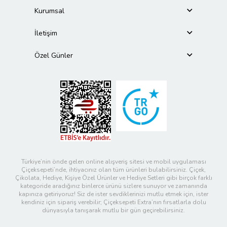
Kurumsal
İletişim
Özel Günler
Türkiye’nin önde gelen online alışveriş sitesi ve mobil uygulaması
Çiçeksepeti’nde, ihtiyacınız olan tüm ürünleri bulabilirsiniz. Çiçek,
Çikolata, Hediye, Kişiye Özel Ürünler ve Hediye Setleri gibi birçok farklı
kategoride aradığınız binlerce ürünü sizlere sunuyor ve zamanında
kapınıza getiriyoruz! Siz de ister sevdiklerinizi mutlu etmek için, ister
kendiniz için sipariş verebilir; Çiçeksepeti Extra’nın fırsatlarla dolu
dünyasıyla tanışarak mutlu bir gün geçirebilirsiniz.