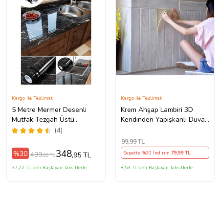
Kargo ile Teslimat
Kargo ile Teslimat
5 Metre Mermer Desenli
Krem Ahşap Lambiri 3D
Mutfak Tezgah Üstü
Kendinden Yapışkanlı Duvar
Yapışkanlı Folyo Siyah Kolay
Kağıdı Paneli
(4)
Temizlik 1420
99
,99 TL
348
%30
Sepette %20 İndirim
79
,99 TL
499
,95 TL
,00 TL
37,22 TL'den Başlayan Taksitlerle
8,53 TL'den Başlayan Taksitlerle