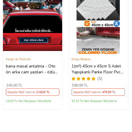
Kargo ile Teslimat
Kargo Bedava
bana masal anlatma - Oto
1(m²) 45cm x 45cm 5 Adet
ön arka cam yazıları - özlü
Yapışkanlı Parke Floor Pvc
espirili komik türkçe koyan
Panel Yer Kaplama Paneli
(1)
sözler
Arkası Kauçuklu 15p (Beyaz)
240
,00 TL
599
,99 TL
Sepette %10 İndirim
216
,00 TL
Sepette %20 İndirim
479
,99 TL
23,04 TL'den Başlayan Taksitlerle
51,19 TL'den Başlayan Taksitlerle