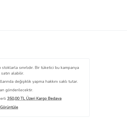
stoklarla sınırlıdır. Bir tüketici bu kampanya
tın alabilir.
arında değişiklik yapma hakkını saklı tutar.
an gönderilecektir.
erli
350,00 TL Üzeri Kargo Bedava
 Görüntüle
iyat bilgileri, satıcı tarafından