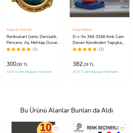
Kargo ile Teslimat
Kargo Bedava
Renkselart Gemi, Denizalti,
D-c-fix 346-0166 Kırık Cam
Pencere, Ay, Mehtap Duvar
Desen Kendinden Yapışkanlı
Sticker-308
Folyo
(1)
(1)
300
382
,00 TL
,29 TL
32,00 TL'den Başlayan Taksitlerle
40,77 TL'den Başlayan Taksitlerle
Bu Ürünü Alanlar Bunları da Aldı