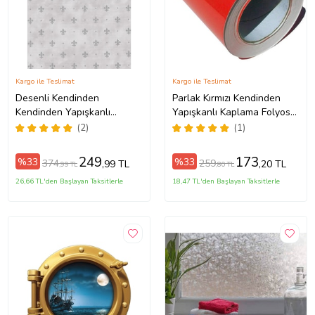
Kargo ile Teslimat
Kargo ile Teslimat
Desenli Kendinden
Parlak Kırmızı Kendinden
Kendinden Yapışkanlı
Yapışkanlı Kaplama Folyosu
Kaplama Folyosu 45 CM X 2
61 CM X 1 MT
(2)
(1)
MT DSN0020-2
249
173
%33
%33
374
259
,99 TL
,20 TL
,99 TL
,80 TL
26,66 TL'den Başlayan Taksitlerle
18,47 TL'den Başlayan Taksitlerle