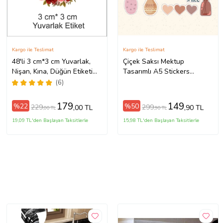
Kargo ile Teslimat
Kargo ile Teslimat
48'li 3 cm*3 cm Yuvarlak,
Çiçek Saksı Mektup
Nişan, Kına, Düğün Etiketi
Tasarımlı A5 Stickers
(Yapışkan)
Çıkartma PYTKSTK012
(6)
(Karışık)
179
149
%22
%50
229
299
,00 TL
,90 TL
,00 TL
,90 TL
19,09 TL'den Başlayan Taksitlerle
15,98 TL'den Başlayan Taksitlerle