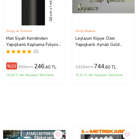
Kargo ile Teslimat
Kargo Bedava
Mat Siyah Kendinden
Leylaser Kişiye Özel
Yapışkanlı Kaplama Folyosu
Yapışkanlı Aynalı Gold
122 CM X 1 MT
Pleksi Duvar Yazısı -Harf
(1)
Sayısına Göre-
246
744
%33
369
1116
,40 TL
,60 TL
,60 TL
,90 TL
26,28 TL'den Başlayan Taksitlerle
79,42 TL'den Başlayan Taksitlerle