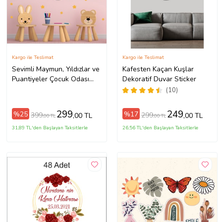
Kargo ile Teslimat
Kargo ile Teslimat
Sevimli Maymun, Yıldızlar ve
Kafesten Kaçan Kuşlar
Puantiyeler Çocuk Odası
Dekoratif Duvar Sticker
Yapışkanlı Duvar Sticker -
(10)
Kişiye Özel (Koyu Sarı)
299
249
%25
%17
399
299
,00 TL
,00 TL
,00 TL
,00 TL
31,89 TL'den Başlayan Taksitlerle
26,56 TL'den Başlayan Taksitlerle