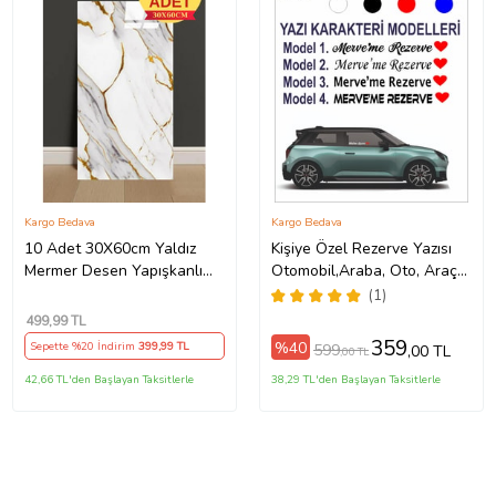
Kargo Bedava
Kargo Bedava
10 Adet 30X60cm Yaldız
Kişiye Özel Rezerve Yazısı
Mermer Desen Yapışkanlı
Otomobil,Araba, Oto, Araç
Köpük Duvar Paneli Kağıdı
Sticker (Parlak Beyaz)
(1)
banyo,tezgah arası LS6010
499
,99 TL
359
%40
Sepette %20 İndirim
399
,99 TL
599
,00 TL
,00 TL
42,66 TL'den Başlayan Taksitlerle
38,29 TL'den Başlayan Taksitlerle