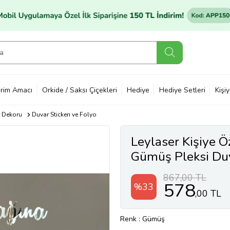
rim Amacı
Orkide / Saksı Çiçekleri
Hediye
Hediye Setleri
Kişi
 Dekoru
Duvar Stickerı ve Folyo
Leylaser Kişiye Ö
Gümüş Pleksi Duv
Göre-
867,00 TL
578
%33
,00 TL
Renk
: Gümüş