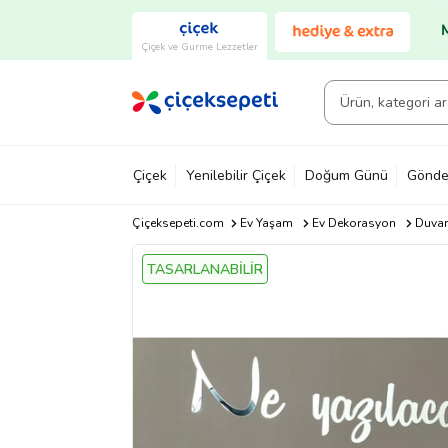
Çiçek ve Gurme Lezzetler
Çiçek
Yenilebilir Çiçek
Doğum Günü
Gönde
Çiçeksepeti.com
Ev Yaşam
Ev Dekorasyon
Duvar
TASARLANABİLİR