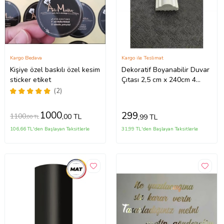
Kargo Bedava
Kargo ile Teslimat
Kişiye özel baskılı özel kesim
Dekoratif Boyanabilir Duvar
sticker etiket
Çıtası 2,5 cm x 240cm 4
adet (Karışık)
(2)
1000
299
1100
,00 TL
,99 TL
,00 TL
106,66 TL'den Başlayan Taksitlerle
31,99 TL'den Başlayan Taksitlerle