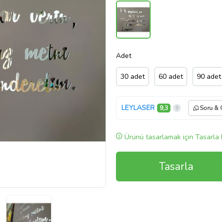
Adet
30 adet
60 adet
90 adet
LEYLASER
9,3
Soru & 
Ürünü tasarlamak için Tasarla 
Tasarla