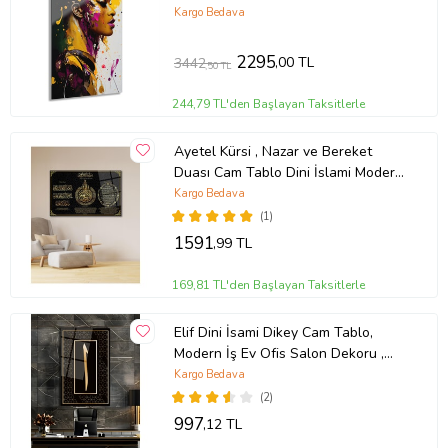
Kargo Bedava
2295
,00 TL
3442
,50 TL
244,79 TL'den Başlayan Taksitlerle
Ayetel Kürsi , Nazar ve Bereket
Duası Cam Tablo Dini İslami Modern
Ev Ofis Salon Hediyelik Tablo (Çok
Kargo Bedava
Renkli)
(1)
1591
,99 TL
169,81 TL'den Başlayan Taksitlerle
Elif Dini İsami Dikey Cam Tablo,
Modern İş Ev Ofis Salon Dekoru ,
Hediyelik Duvar Dekoru (Çok Renkli)
Kargo Bedava
(2)
997
,12 TL