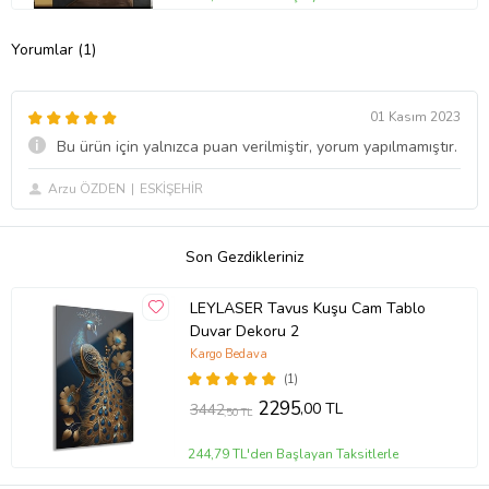
Yorumlar (1)
01 Kasım 2023
Bu ürün için yalnızca puan verilmiştir, yorum yapılmamıştır.
Arzu ÖZDEN
ESKİŞEHİR
Son Gezdikleriniz
LEYLASER Tavus Kuşu Cam Tablo
Duvar Dekoru 2
Kargo Bedava
(1)
2295
,00 TL
3442
,50 TL
244,79 TL'den Başlayan Taksitlerle