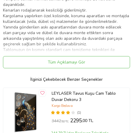
dayanıklıdır.
Kenarları rodajlanarak kesilciliği giderilmiştir.
Kargolama yapılırken özel kolisinde, koruma aparatları ve montajda
kullanılacak (vida, dübel vs) malzemeler ile gönderilmektedir.
Yanında gönderilen askı aparatlarından duvara monte edilecek
olan parçayı vida ve dübel ile duvara monte ettikten sonra
arkasında yapıştırılmış olan askı aparatını da duvardaki parçaya
geçirerek sağlam bir şekilde kullanabilirsiniz.
Tablonuzun ön kısmını standart cam temizleme teknikleri ile
korkmadan temizleyebilirsiniz.
Cam yüzeyine uv baskı tekniğiyle yüksek çözünürlüklü
Tüm Açıklamayı Gör
makinalarımız tarafından baskı yapılır. Yüksek kaliteli bir görüntü
derinliği sağlar. Görseller camın arka yüzeyine basılır ve beyaz renk
ile arka yüzey kapatılır.
İlginizi Çekebilecek Benzer Seçenekler
Tasarımlar ön yüzeyden camın parlaklığı ile görülür.
Cam tablolar zamanla solma yapmaz ve renkler her daim canlı kalır.
LEYLASER Tavus Kuşu Cam Tablo
Bu ilan ile yayınlanmıştır.
Duvar Dekoru 3
Ürün Kodu:
kcm5066607
Kargo Bedava
(1)
2295
,00 TL
3442
,50 TL
244,79 TL'den Başlayan Taksitlerle