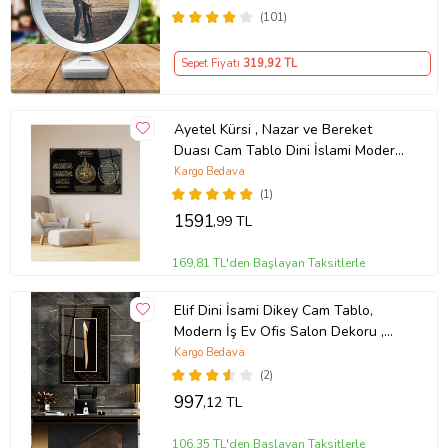
(101)
Sepet Fiyatı
319
,92 TL
Ayetel Kürsi , Nazar ve Bereket
Duası Cam Tablo Dini İslami Modern
Ev Ofis Salon Hediyelik Tablo (Çok
Kargo Bedava
Renkli)
(1)
1591
,99 TL
169,81 TL'den Başlayan Taksitlerle
Elif Dini İsami Dikey Cam Tablo,
Modern İş Ev Ofis Salon Dekoru ,
Hediyelik Duvar Dekoru (Çok Renkli)
Kargo Bedava
(2)
997
,12 TL
106,35 TL'den Başlayan Taksitlerle