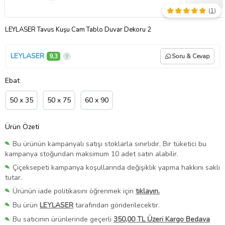
(
1
)
LEYLASER Tavus Kuşu Cam Tablo Duvar Dekoru 2
LEYLASER
9,3
Soru & Cevap
Ebat
50 x 35
50 x 75
60 x 90
Ürün Özeti
Bu ürünün kampanyalı satışı stoklarla sınırlıdır. Bir tüketici bu
kampanya stoğundan maksimum 10 adet satın alabilir.
Çiçeksepeti kampanya koşullarında değişiklik yapma hakkını saklı
tutar.
Ürünün iade politikasını öğrenmek için
tıklayın.
Bu ürün
LEYLASER
tarafından gönderilecektir.
Bu satıcının ürünlerinde geçerli
350,00 TL Üzeri Kargo Bedava