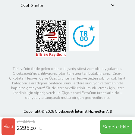
Özel Günler
Türkiye’nin önde gelen online alışveriş sitesi ve mobil uygulaması
Çiçeksepeti’nde, ihtiyacınız olan tüm ürünleri bulabilirsiniz. Çiçek,
Çikolata, Hediye, Kişiye Özel Ürünler ve Hediye Setleri gibi birçok farklı
kategoride aradığınız binlerce ürünü sizlere sunuyor ve zamanında
kapınıza getiriyoruz! Siz de ister sevdiklerinizi mutlu etmek için, ister
kendiniz için sipariş verebilir; Çiçeksepeti Extra’nın fırsatlarla dolu
dünyasıyla tanışarak mutlu bir gün geçirebilirsiniz.
Copyright © 2026 Çiçeksepeti İnternet Hizmetleri A.Ş
3442,50 TL
%33
Sepete Ekle
2295
,00 TL