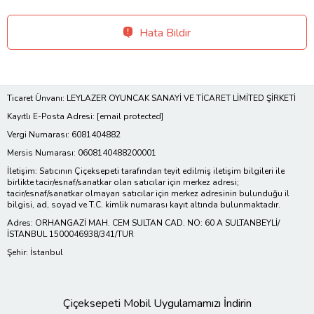
Hata Bildir
Ticaret Ünvanı: LEYLAZER OYUNCAK SANAYİ VE TİCARET LİMİTED ŞİRKETİ
Kayıtlı E-Posta Adresi:
[email protected]
Vergi Numarası: 6081404882
Mersis Numarası: 0608140488200001
İletişim: Satıcının Çiçeksepeti tarafından teyit edilmiş iletişim bilgileri ile
birlikte tacir/esnaf/sanatkar olan satıcılar için merkez adresi;
tacir/esnaf/sanatkar olmayan satıcılar için merkez adresinin bulunduğu il
bilgisi, ad, soyad ve T.C. kimlik numarası kayıt altında bulunmaktadır.
Adres: ORHANGAZİ MAH. CEM SULTAN CAD. NO: 60 A SULTANBEYLİ/
İSTANBUL 1500046938/341/TUR
Şehir: İstanbul
Çiçeksepeti Mobil Uygulamamızı İndirin