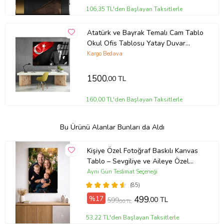
106,35 TL'den Başlayan Taksitlerle
Atatürk ve Bayrak Temalı Cam Tablo
Okul Ofis Tablosu Yatay Duvar
Dekoru
Kargo Bedava
1500
,00 TL
160,00 TL'den Başlayan Taksitlerle
Bu Ürünü Alanlar Bunları da Aldı
Kişiye Özel Fotoğraf Baskılı Kanvas
Tablo – Sevgiliye ve Aileye Özel
Hediye (ÇokluRenk)
Aynı Gün Teslimat Seçeneği
(85)
%17
499
,00 TL
599
,00 TL
53,22 TL'den Başlayan Taksitlerle