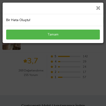
Bir Hata Oluştu!
Lila Bukette Pembe Karanfiller ve Hüsnüyusuflar
Tamam
Değerlendirmeleri
5
142
3,7
4
29
3
24
269 Değerlendirme
2
17
155 Yorum
1
57
Çiçeksepeti Mobil Uygulamamızı İndirin