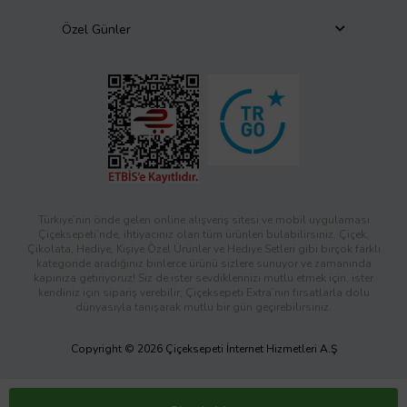
Özel Günler
Türkiye’nin önde gelen online alışveriş sitesi ve mobil uygulaması
Çiçeksepeti’nde, ihtiyacınız olan tüm ürünleri bulabilirsiniz. Çiçek,
Çikolata, Hediye, Kişiye Özel Ürünler ve Hediye Setleri gibi birçok farklı
kategoride aradığınız binlerce ürünü sizlere sunuyor ve zamanında
kapınıza getiriyoruz! Siz de ister sevdiklerinizi mutlu etmek için, ister
kendiniz için sipariş verebilir; Çiçeksepeti Extra’nın fırsatlarla dolu
dünyasıyla tanışarak mutlu bir gün geçirebilirsiniz.
Copyright © 2026 Çiçeksepeti İnternet Hizmetleri A.Ş