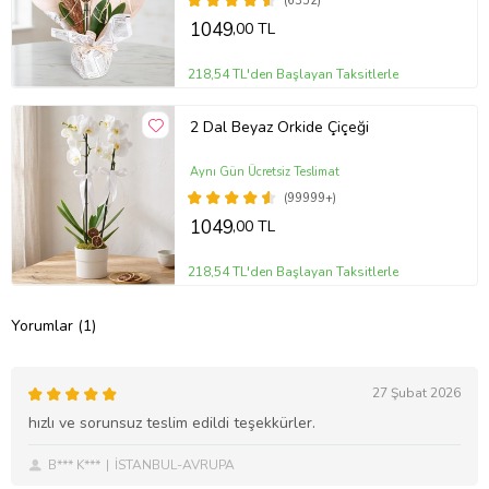
(6352)
1049
,00 TL
218,54 TL'den Başlayan Taksitlerle
2 Dal Beyaz Orkide Çiçeği
Aynı Gün Ücretsiz Teslimat
(99999+)
1049
,00 TL
218,54 TL'den Başlayan Taksitlerle
Yorumlar (1)
27 Şubat 2026
hızlı ve sorunsuz teslim edildi teşekkürler.
B*** K***
İSTANBUL-AVRUPA