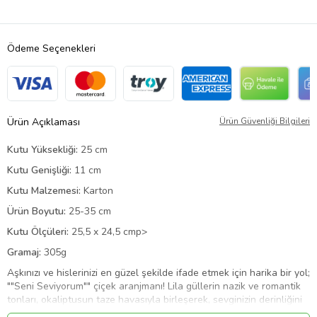
Ödeme Seçenekleri
Ürün Açıklaması
Ürün Güvenliği Bilgileri
Kutu Yüksekliği:
25 cm
Kutu Genişliği:
11 cm
Kutu Malzemesi:
Karton
Ürün Boyutu:
25-35 cm
Kutu Ölçüleri:
25,5 x 24,5 cmp>
Gramaj:
305g
Aşkınızı ve hislerinizi en güzel şekilde ifade etmek için harika bir yol;
""Seni Seviyorum"" çiçek aranjmanı! Lila güllerin nazik ve romantik
tonları, okaliptusun taze havasıyla birleşerek, sevginizin derinliğini
en anlamlı şekilde sunar. Bu şık aranjman, sadece sevgi dolu