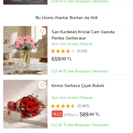
218,54 TL'den Başlayan Taksitlerle
Bu Ürünü Alanlar Bunları da Aldı
Sarı Kurdeleli Kristal Cam Vazoda
Pembe Gerberalar
Aynı Gün Ücretsiz Teslimat
(5195)
659
,99 TL
137,49 TL'den Başlayan Taksitlerle
Kırmızı Gerbera Çiçek Buketi
Aynı Gün Ücretsiz Teslimat
(21485)
%13
589
,99 TL
679
,99 TL
122,91 TL'den Başlayan Taksitlerle