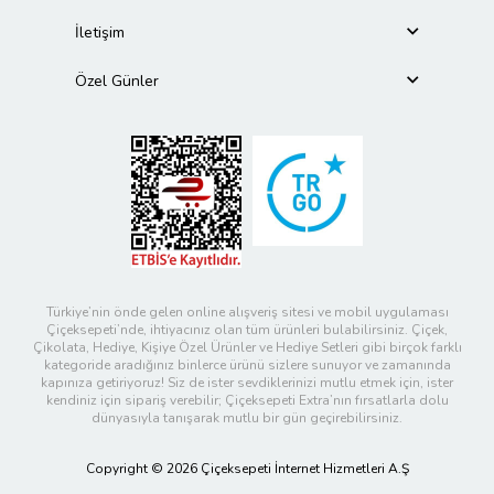
İletişim
Özel Günler
Türkiye’nin önde gelen online alışveriş sitesi ve mobil uygulaması
Çiçeksepeti’nde, ihtiyacınız olan tüm ürünleri bulabilirsiniz. Çiçek,
Çikolata, Hediye, Kişiye Özel Ürünler ve Hediye Setleri gibi birçok farklı
kategoride aradığınız binlerce ürünü sizlere sunuyor ve zamanında
kapınıza getiriyoruz! Siz de ister sevdiklerinizi mutlu etmek için, ister
kendiniz için sipariş verebilir; Çiçeksepeti Extra’nın fırsatlarla dolu
dünyasıyla tanışarak mutlu bir gün geçirebilirsiniz.
Copyright © 2026 Çiçeksepeti İnternet Hizmetleri A.Ş