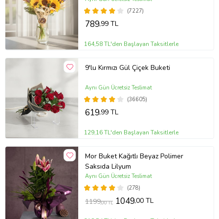
(7227)
789
,99 TL
164,58 TL'den Başlayan Taksitlerle
9'lu Kırmızı Gül Çiçek Buketi
Aynı Gün Ücretsiz Teslimat
(36605)
619
,99 TL
129,16 TL'den Başlayan Taksitlerle
Mor Buket Kağıtlı Beyaz Polimer
Saksıda Lilyum
Aynı Gün Ücretsiz Teslimat
(278)
1049
,00 TL
1199
,00 TL