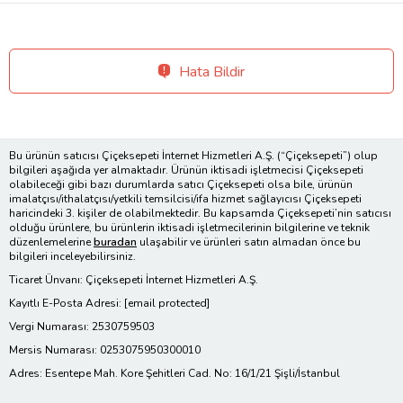
Hata Bildir
Bu ürünün satıcısı Çiçeksepeti İnternet Hizmetleri A.Ş. (“Çiçeksepeti”) olup
bilgileri aşağıda yer almaktadır. Ürünün iktisadi işletmecisi Çiçeksepeti
olabileceği gibi bazı durumlarda satıcı Çiçeksepeti olsa bile, ürünün
imalatçısı/ithalatçısı/yetkili temsilcisi/ifa hizmet sağlayıcısı Çiçeksepeti
haricindeki 3. kişiler de olabilmektedir. Bu kapsamda Çiçeksepeti’nin satıcısı
olduğu ürünlere, bu ürünlerin iktisadi işletmecilerinin bilgilerine ve teknik
düzenlemelerine
buradan
ulaşabilir ve ürünleri satın almadan önce bu
bilgileri inceleyebilirsiniz.
Ticaret Ünvanı: Çiçeksepeti İnternet Hizmetleri A.Ş.
Kayıtlı E-Posta Adresi:
[email protected]
Vergi Numarası: 2530759503
Mersis Numarası: 0253075950300010
Adres: Esentepe Mah. Kore Şehitleri Cad. No: 16/1/21 Şişli/İstanbul