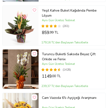
Yeşil Kahve Buket Kağıdında Pembe
Lilyum
Aynı Gün Ücretsiz Teslimat
(261)
859
,99 TL
179,16 TL'den Başlayan Taksitlerle
Turuncu Buketli Saksıda Beyaz Çift
Orkide ve Fenix
Aynı Gün Ücretsiz Teslimat
(1428)
1149
,00 TL
239,37 TL'den Başlayan Taksitlerle
Cam Vazoda 6'lı Ayçiçeği Aranjmanı
Aynı Gün Ücretsiz Teslimat