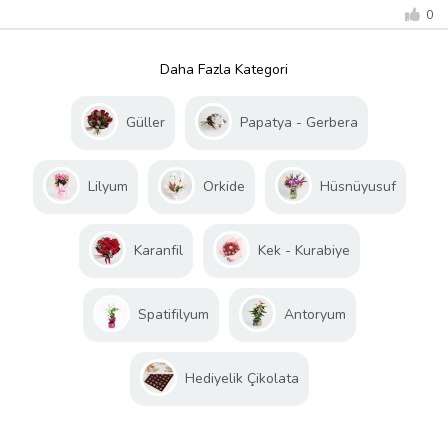
0
Daha Fazla Kategori
Güller
Papatya - Gerbera
Lilyum
Orkide
Hüsnüyusuf
Karanfil
Kek - Kurabiye
Spatifilyum
Antoryum
Hediyelik Çikolata