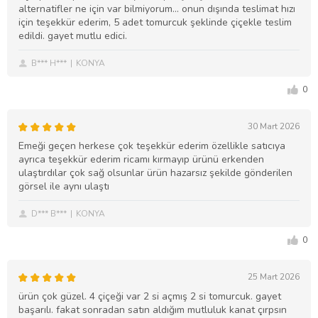
alternatifler ne için var bilmiyorum... onun dışında teslimat hızı
için teşekkür ederim, 5 adet tomurcuk şeklinde çiçekle teslim
edildi. gayet mutlu edici.
B*** H***
KONYA
0
30 Mart 2026
Emeği geçen herkese çok teşekkür ederim özellikle satıcıya
ayrıca teşekkür ederim ricamı kırmayıp ürünü erkenden
ulaştırdılar çok sağ olsunlar ürün hazarsız şekilde gönderilen
görsel ile aynı ulaştı
D*** B***
KONYA
0
25 Mart 2026
ürün çok güzel. 4 çiçeği var 2 si açmış 2 si tomurcuk. gayet
başarılı. fakat sonradan satın aldığım mutluluk kanat çırpsın