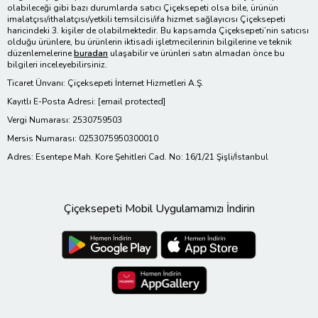
olabileceği gibi bazı durumlarda satıcı Çiçeksepeti olsa bile, ürünün
imalatçısı/ithalatçısı/yetkili temsilcisi/ifa hizmet sağlayıcısı Çiçeksepeti
haricindeki 3. kişiler de olabilmektedir. Bu kapsamda Çiçeksepeti’nin satıcısı
olduğu ürünlere, bu ürünlerin iktisadi işletmecilerinin bilgilerine ve teknik
düzenlemelerine
buradan
ulaşabilir ve ürünleri satın almadan önce bu
bilgileri inceleyebilirsiniz.
Ticaret Ünvanı: Çiçeksepeti İnternet Hizmetleri A.Ş.
Kayıtlı E-Posta Adresi:
[email protected]
Vergi Numarası: 2530759503
Mersis Numarası: 0253075950300010
Adres: Esentepe Mah. Kore Şehitleri Cad. No: 16/1/21 Şişli/İstanbul
Çiçeksepeti Mobil Uygulamamızı İndirin