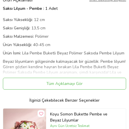
Ürün Açıklaması
Saksı Lilyum - Pembe :
1 Adet
Saksı Yüksekliği:
12 cm
Saksı Genişliği:
13,5 cm
Saksı Malzemesi:
Polimer
Ürün Yüksekliği:
40-45 cm
Ürün İsmi:
Lila Pembe Buketli Beyaz Polimer Saksıda Pembe Lilyum
Beyaz lilyumların gölgesinde kalmayacak bir güzellik: Pembe lilyum!
Gören gözleri kendine hayran bırakan Lila Pembe Buketli Beyaz
Polimer Saksıda Pembe Lilyum aranjmanı, şimdi karşınızda! Lila ve
canlı pembe renkteki buket kağıdına sarılı beyaz Polimer içerisinde
sergilenen pembe lilyumlar, şefkati ve sadakati simgeliyor. Açık
Tüm Açıklamayı Gör
pembe kurdele detayı, aranjmana sofistike bir dokunuş katıyor.
Pembe lilyumların zarafetini en özel şekilde hissedeceğiniz bu
aranjman, yaşam alanlarını güzelleştirmek için hazır! Siz de bu özel
İlginizi Çekebilecek Benzer Seçenekler
hediyeyi sevdiklerinize hediye ederek, onları mutlu edebilir ve
evlerini, ofislerini renklendirebilirsiniz! Sevdiklerinize olan hislerinizi
Koyu Somon Bukette Pembe ve
dile getirmenin zarif yolu olan bu aranjmanı; doğum günleri, yıl
Beyaz Lilyumlar
dönümleri veya sadece içten bir teşekkür için gönül rahatlığıyla
Aynı Gün Ücretsiz Teslimat
tercih edebilirsiniz. Siparişiniz sonrasında çıkacak “Not oluşturma”