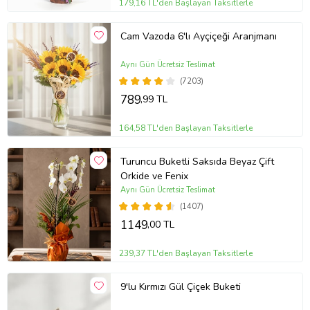
179,16 TL'den Başlayan Taksitlerle
Cam Vazoda 6'lı Ayçiçeği Aranjmanı
Aynı Gün Ücretsiz Teslimat
(7203)
789
,99 TL
164,58 TL'den Başlayan Taksitlerle
Turuncu Buketli Saksıda Beyaz Çift
Orkide ve Fenix
Aynı Gün Ücretsiz Teslimat
(1407)
1149
,00 TL
239,37 TL'den Başlayan Taksitlerle
9'lu Kırmızı Gül Çiçek Buketi