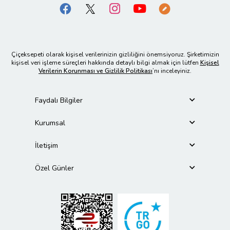
Çiçeksepeti olarak kişisel verilerinizin gizliliğini önemsiyoruz. Şirketimizin
kişisel veri işleme süreçleri hakkında detaylı bilgi almak için lütfen
Kişisel
Verilerin Korunması ve Gizlilik Politikası
’nı inceleyiniz.
Faydalı Bilgiler
Kurumsal
İletişim
Özel Günler