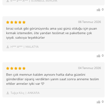
K*** a*** A***
İSTANBUL-AVRUPA
0
06 Temmuz 2026
biraz soluk gibi görünüyordu ama yaz günü olduğu için puan
kırmak istemedim, öte yandan teslimat ve paketleme çok
iyiydi. satıcıya teşekkürler
H*** A***
MALATYA
0
04 Temmuz 2026
Ben çok memnun kaldım aynısını hatta daha güzelini
gönderdiler sipariş verdikten yarım saat sonra anneme teslim
ettiler anneler iyiki var 🩷
Tuğçe Kılıç
ANKARA
0