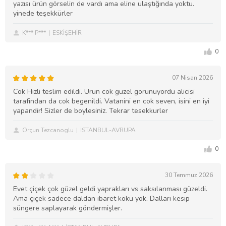
yazısı ürün görselin de vardı ama eline ulaştığında yoktu.
yinede teşekkürler
K*** P***
ESKİŞEHİR
0
07 Nisan 2026
Cok Hizli teslim edildi. Urun cok guzel gorunuyordu alicisi
tarafindan da cok begenildi. Vatanini en cok seven, isini en iyi
yapandir! Sizler de boylesiniz. Tekrar tesekkurler
Orçun Tezcanoglu
İSTANBUL-AVRUPA
0
30 Temmuz 2026
Evet çiçek çok güzel geldi yaprakları vs saksılanması güzeldi.
Ama çiçek sadece daldan ibaret kökü yok. Dalları kesip
süngere saplayarak göndermişler.