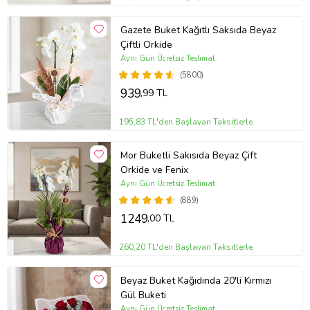
kuruduğunda su vermek yeterlidir. Aşırı sulama kök çürümesine
neden olabileceğinden drenajı iyi bir saksı kullanmanız önemlidir.
Nem dengesini korumak için yapraklara hafif su püskürtebilir ve
Gazete Buket Kağıtlı Saksıda Beyaz
çiçeklenme döneminde besin takviyesi yaparak sağlıklı bir gelişim
Çiftli Orkide
sağlayabilirsiniz.
Aynı Gün Ücretsiz Teslimat
Not:
Ürün mevsimsel şartları sebebiyle gonca halinde, kapalı olarak
(5800)
gönderilebilir. Kapalı olan goncalar 1-2 gün içerisinde, oda
939
,99 TL
sıcaklığında açmaktadır.
Not:
Stok durumuna göre ürünlerde ufak değişiklikler olabilir.
195,83 TL'den Başlayan Taksitlerle
Not:
Saksı, sert ve dayanıklı bir plastik türü olan polimer
malzemeden üretilmiştir.
Mor Buketli Sakısıda Beyaz Çift
Orkide ve Fenix
Ürün Kodu:
at5817
Aynı Gün Ücretsiz Teslimat
(889)
1249
,00 TL
260,20 TL'den Başlayan Taksitlerle
Beyaz Buket Kağıdında 20'li Kırmızı
Gül Buketi
Aynı Gün Ücretsiz Teslimat