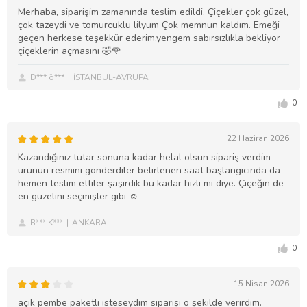
Merhaba, siparişim zamanında teslim edildi. Çiçekler çok güzel,
çok tazeydi ve tomurcuklu lilyum Çok memnun kaldım. Emeği
geçen herkese teşekkür ederim.yengem sabırsızlıkla bekliyor
çiçeklerin açmasını 🤣🌹
D*** ö***
İSTANBUL-AVRUPA
0
22 Haziran 2026
Kazandığınız tutar sonuna kadar helal olsun sipariş verdim
ürünün resmini gönderdiler belirlenen saat başlangıcında da
hemen teslim ettiler şaşırdık bu kadar hızlı mı diye. Çiçeğin de
en güzelini seçmişler gibi ☺️
B*** K***
ANKARA
0
15 Nisan 2026
açık pembe paketli isteseydim siparişi o şekilde verirdim.