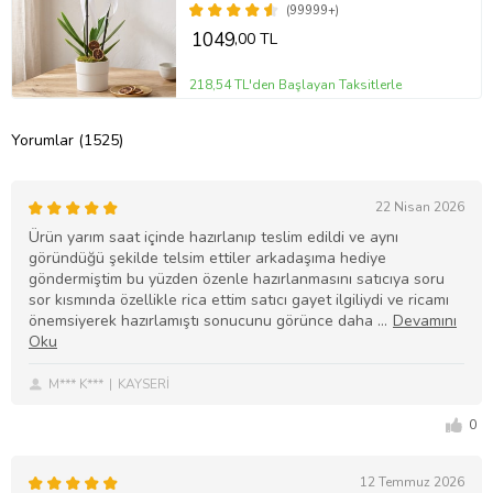
(99999+)
1049
,00 TL
218,54 TL'den Başlayan Taksitlerle
Yorumlar (1525)
22 Nisan 2026
Ürün yarım saat içinde hazırlanıp teslim edildi ve aynı
göründüğü şekilde telsim ettiler arkadaşıma hediye
göndermiştim bu yüzden özenle hazırlanmasını satıcıya soru
sor kısmında özellikle rica ettim satıcı gayet ilgiliydi ve ricamı
önemsiyerek hazırlamıştı sonucunu görünce daha
M*** K***
KAYSERİ
0
12 Temmuz 2026