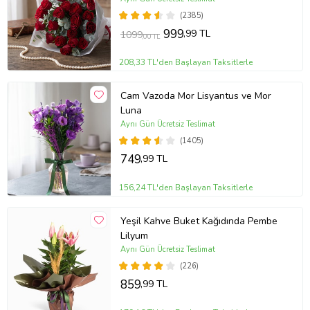
(2385)
999
,99 TL
1099
,00 TL
208,33 TL'den Başlayan Taksitlerle
Cam Vazoda Mor Lisyantus ve Mor
Luna
Aynı Gün Ücretsiz Teslimat
(1405)
749
,99 TL
156,24 TL'den Başlayan Taksitlerle
Yeşil Kahve Buket Kağıdında Pembe
Lilyum
Aynı Gün Ücretsiz Teslimat
(226)
859
,99 TL