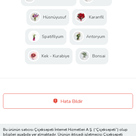
Hüsnüyusuf
Karanfil
Spatifilyum
Antoryum
Kek - Kurabiye
Bonsai
Hata Bildir
Bu ürünün satıcısı Çiçeksepeti İnternet Hizmetleri A.Ş. (“Çiçeksepeti”) olup
bilgileri aşağıda yer almaktadır. Ürünün iktisadi işletmecisi Çiçeksepeti