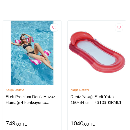
Kargo Bedava
Kargo Bedava
Fileli Premium Deniz Havuz
Deniz Yatağı Fileli Yatak
Hamağı 4 Fonksiyonlu
160x84 cm - 43103-KIRMIZI
Havuz Deniz Yatağı 130x70
cm
749
1040
,00 TL
,00 TL