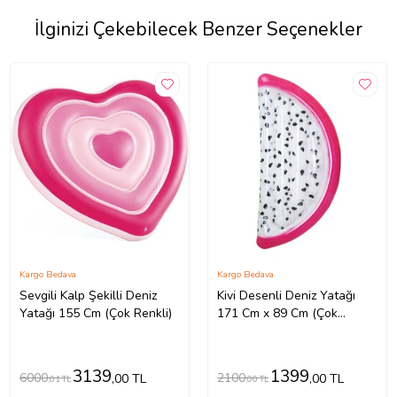
İlginizi Çekebilecek Benzer Seçenekler
Kargo Bedava
Kargo Bedava
Sevgili Kalp Şekilli Deniz
Kivi Desenli Deniz Yatağı
Yatağı 155 Cm (Çok Renkli)
171 Cm x 89 Cm (Çok
Renkli)
3139
1399
6000
2100
,00 TL
,00 TL
,01 TL
,00 TL