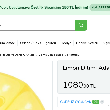
rim Amacı
Orkide / Saksı Çiçekleri
Hediye
Hediye Setleri
Kişi
 Havuz ve Deniz Ürünleri
Şişme Deniz Yatağı ve Koltuğu
Limon Dilimi Ad
1080
,00 TL
GÜRBÜZ OYUNCAK
9,3