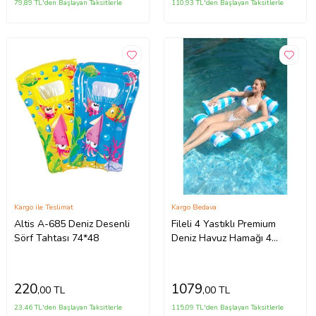
79,89 TL'den Başlayan Taksitlerle
110,93 TL'den Başlayan Taksitlerle
Kargo ile Teslimat
Kargo Bedava
Altis A-685 Deniz Desenli
Fileli 4 Yastıklı Premium
Sörf Tahtası 74*48
Deniz Havuz Hamağı 4
Fonksiyonlu Havuz Deniz
Yatağı
220
1079
,00 TL
,00 TL
23,46 TL'den Başlayan Taksitlerle
115,09 TL'den Başlayan Taksitlerle