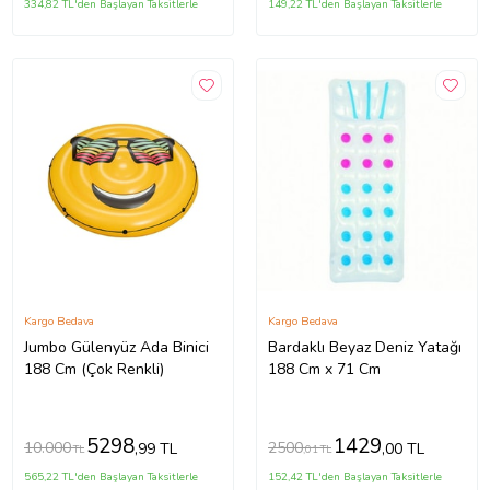
334,82 TL'den Başlayan Taksitlerle
149,22 TL'den Başlayan Taksitlerle
Kargo Bedava
Kargo Bedava
Jumbo Gülenyüz Ada Binici
Bardaklı Beyaz Deniz Yatağı
188 Cm (Çok Renkli)
188 Cm x 71 Cm
5298
1429
10.000
2500
,99 TL
,00 TL
TL
,01 TL
565,22 TL'den Başlayan Taksitlerle
152,42 TL'den Başlayan Taksitlerle