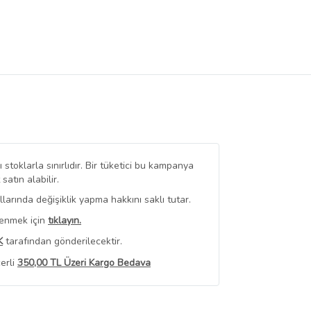
stoklarla sınırlıdır. Bir tüketici bu kampanya
tın alabilir.
arında değişiklik yapma hakkını saklı tutar.
renmek için
tıklayın.
K
tarafından gönderilecektir.
erli
350,00 TL Üzeri Kargo Bedava
 Görüntüle
iyat bilgileri, satıcı tarafından