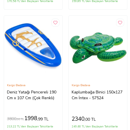
170,56 TL'den Başlayan Taksitlerle
159,89 TL'den Başlayan Taksitlerle
Kargo Bedava
Kargo Bedava
Deniz Yatağı Pencereli 190
Kaplumbağa Binici 150x127
Cm x 107 Cm (Çok Renkli)
Cm İntex - 57524
1998
2340
3800
,99 TL
,00 TL
,00 TL
213,22 TL'den Başlayan Taksitlerle
249,60 TL'den Başlayan Taksitlerle