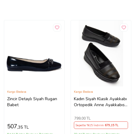
Kargo Bedava
Kargo Bedava
Zincir Detaylı Siyah Rugan
Kadın Siyah Klasik Ayakkabı
Babet
Ortopedik Anne Ayakkabısı
Anne Babet Ayakkabı Anne
Kadın Günlük Ayakkabı
799
,00 TL
507
Sepette %15 İndirim
679
,15 TL
,35 TL