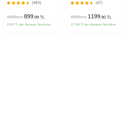
Ayakkabısı Z001221 (Siyah)
Taban Topuk Dikeni
(483)
(47)
Tavsiyeli Madikal Sabo
Günlük Kadın Terlik (Siyah)
899
1199
1499
1699
,99 TL
,90 TL
,00 TL
,90 TL
95,99 TL'den Başlayan Taksitlerle
127,98 TL'den Başlayan Taksitlerle