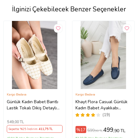
İlginizi Çekebilecek Benzer Seçenekler
Kargo Bedava
Kargo Bedava
Günlük Kadın Babet Bantlı
Khayt Flora Casual Günlük
Lastik Tokalı Dikiş Detaylı
Kadın Babet Ayakkabı
Ortopedik Rahat Ev İş Ofis
(Lacivert)
(19)
Ayakkabı 781 (Krem)
549
,00 TL
499
%17
Sepette %25 İndirim
411
,75 TL
599
,90 TL
,90 TL