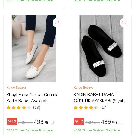
43,91 TL'den Başlayan Taksitlerle
53,32 TL'den Başlayan Taksitlerle
Kargo Bedava
Kargo Bedava
Khayt Flora Casual Günlük
KADIN BABET RAHAT
Kadın Babet Ayakkabı
GÜNLÜK AYAKKABI (Siyah)
(Beyaz)
(19)
(17)
499
439
%17
%12
599
499
,90 TL
,90 TL
,90 TL
,90 TL
53,32 TL'den Başlayan Taksitlerle
46,92 TL'den Başlayan Taksitlerle