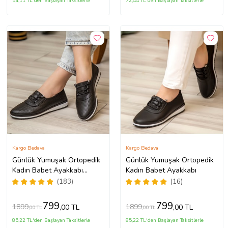
54,11 TL'den Başlayan Taksitlerle
72,44 TL'den Başlayan Taksitlerle
Kargo Bedava
Kargo Bedava
Günlük Yumuşak Ortopedik
Günlük Yumuşak Ortopedik
Kadın Babet Ayakkabı
Kadın Babet Ayakkabı
(Siyah)
(183)
(16)
799
799
1899
1899
,00 TL
,00 TL
,00 TL
,00 TL
85,22 TL'den Başlayan Taksitlerle
85,22 TL'den Başlayan Taksitlerle