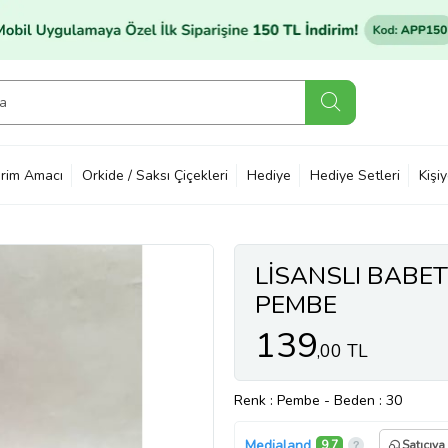
rim Amacı
Orkide / Saksı Çiçekleri
Hediye
Hediye Setleri
Kişi
LİSANSLI BABE
PEMBE
139
,00 TL
Renk
: Pembe
-
Beden
: 30
Medialand
9,7
Satıcıya