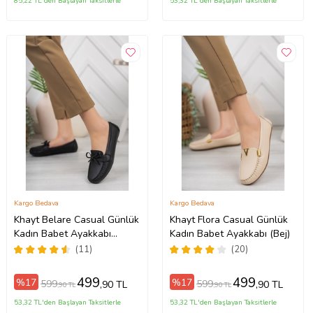
85,22 TL'den Başlayan Taksitlerle
53,32 TL'den Başlayan Taksitlerle
Kargo Bedava
Kargo Bedava
Khayt Belare Casual Günlük
Khayt Flora Casual Günlük
Kadın Babet Ayakkabı
Kadın Babet Ayakkabı (Bej)
(Siyah)
(11)
(20)
499
499
%17
%17
599
599
,90 TL
,90 TL
,90 TL
,90 TL
53,32 TL'den Başlayan Taksitlerle
53,32 TL'den Başlayan Taksitlerle