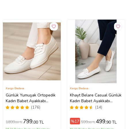
Kargo Bedava
Kargo Bedava
Günlük Yumuşak Ortopedik
Khayt Belare Casual Günlük
Kadın Babet Ayakkabı
Kadın Babet Ayakkabı
(Beyaz)
(Beyaz)
(176)
(14)
799
499
%17
1899
599
,00 TL
,90 TL
,00 TL
,90 TL