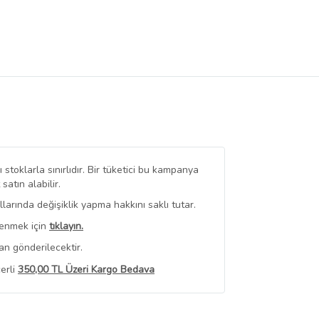
stoklarla sınırlıdır. Bir tüketici bu kampanya
tın alabilir.
arında değişiklik yapma hakkını saklı tutar.
renmek için
tıklayın.
an gönderilecektir.
erli
350,00 TL Üzeri Kargo Bedava
 Görüntüle
iyat bilgileri, satıcı tarafından