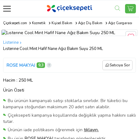
Çiçeksepeti.com
Kozmetik
Kişisel Bakım
Ağız Diş Bakım
Ağız Gargarası
Listerine
Lısterıne Cool Mint Hafif Nane Ağız Bakım Suyu 250 ML
ROSE MAKYAJ
9,3
Satıcıya Sor
Hacim
: 250 ML
Ürün Özeti
Bu ürünün kampanyalı satışı stoklarla sınırlıdır. Bir tüketici bu
kampanya stoğundan maksimum 20 adet satın alabilir.
Çiçeksepeti kampanya koşullarında değişiklik yapma hakkını saklı
tutar.
Ürünün iade politikasını öğrenmek için
tıklayın.
Bu ürün
ROSE MAKYAJ
tarafından gönderilecektir.