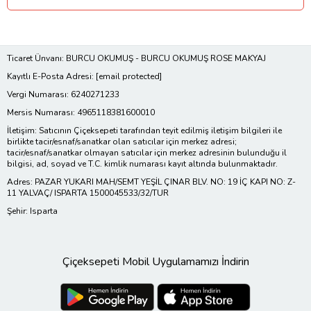
Ticaret Ünvanı: BURCU OKUMUŞ - BURCU OKUMUŞ ROSE MAKYAJ
Kayıtlı E-Posta Adresi:
[email protected]
Vergi Numarası: 6240271233
Mersis Numarası: 4965118381600010
İletişim: Satıcının Çiçeksepeti tarafından teyit edilmiş iletişim bilgileri ile
birlikte tacir/esnaf/sanatkar olan satıcılar için merkez adresi;
tacir/esnaf/sanatkar olmayan satıcılar için merkez adresinin bulunduğu il
bilgisi, ad, soyad ve T.C. kimlik numarası kayıt altında bulunmaktadır.
Adres: PAZAR YUKARI MAH/SEMT YEŞİL ÇINAR BLV. NO: 19 İÇ KAPI NO: Z-
11 YALVAÇ/ ISPARTA 1500045533/32/TUR
Şehir: Isparta
Çiçeksepeti Mobil Uygulamamızı İndirin