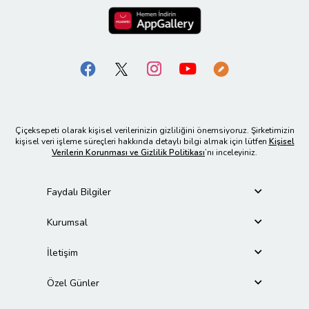
Çiçeksepeti olarak kişisel verilerinizin gizliliğini önemsiyoruz. Şirketimizin
kişisel veri işleme süreçleri hakkında detaylı bilgi almak için lütfen
Kişisel
Verilerin Korunması ve Gizlilik Politikası
’nı inceleyiniz.
Faydalı Bilgiler
Kurumsal
İletişim
Özel Günler