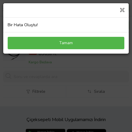
Bir Hata Oluştu!
Logitech G433 G233 GPRO GPROX Uyumlu Gaming
Tamam
Mikrofonlu Kulaklık Ses Kablosu
899,99 TL
%8
830,
00 TL
Kargo Bedava
Filtrele
Sırala
Çiçeksepeti Mobil Uygulamamızı İndirin