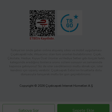
Türkiye’nin önde gelen online alışveriş sitesi ve mobil uygulaması
Çiçeksepeti’nde, ihtiyacınız olan tüm ürünleri bulabilirsiniz. Çiçek,
Çikolata, Hediye, Kişiye Özel Ürünler ve Hediye Setleri gibi birçok farklı
kategoride aradığınız binlerce ürünü sizlere sunuyor ve zamanında
kapınıza getiriyoruz! Siz de ister sevdiklerinizi mutlu etmek için, ister
kendiniz için sipariş verebilir; Çiçeksepeti Extra’nın fırsatlarla dolu
dünyasıyla tanışarak mutlu bir gün geçirebilirsiniz.
Copyright © 2026 Çiçeksepeti İnternet Hizmetleri A.Ş
Satıcıya Sor
Sepete Ekle