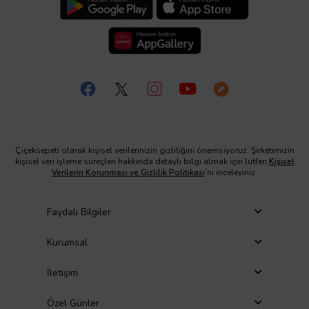
Çiçeksepeti olarak kişisel verilerinizin gizliliğini önemsiyoruz. Şirketimizin
kişisel veri işleme süreçleri hakkında detaylı bilgi almak için lütfen
Kişisel
Verilerin Korunması ve Gizlilik Politikası
’nı inceleyiniz.
Faydalı Bilgiler
Kurumsal
İletişim
Özel Günler