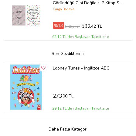
Göründüğü Gibi Değildir- 2 Kitap Set
- Iş Bankası Özel Set Zamanın
Kargo Bedava
Düzeni
%13
582
,42 TL
668
,47 TL
62,12 TL'den Başlayan Taksitlerle
Son Gezdikleriniz
Looney Tunes - İngilizce ABC
273
,00 TL
29,12 TL'den Başlayan Taksitlerle
Daha Fazla Kategori