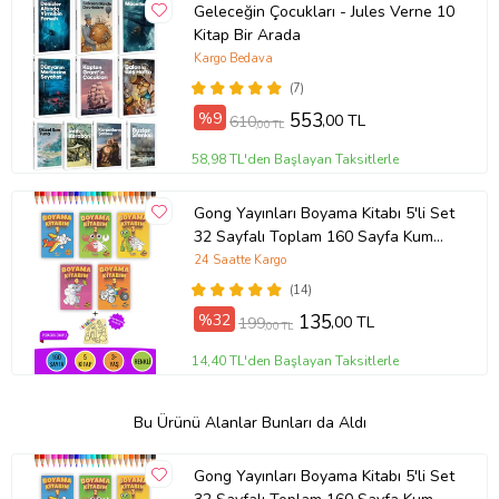
Geleceğin Çocukları - Jules Verne 10
Kitap Bir Arada
Kargo Bedava
(7)
%9
553
,00 TL
610
,00 TL
58,98 TL'den Başlayan Taksitlerle
Gong Yayınları Boyama Kitabı 5'li Set
32 Sayfalı Toplam 160 Sayfa Kum
Boyama Hediyeli (Buz-Buz)
24 Saatte Kargo
(14)
%32
135
,00 TL
199
,00 TL
14,40 TL'den Başlayan Taksitlerle
Bu Ürünü Alanlar Bunları da Aldı
Gong Yayınları Boyama Kitabı 5'li Set