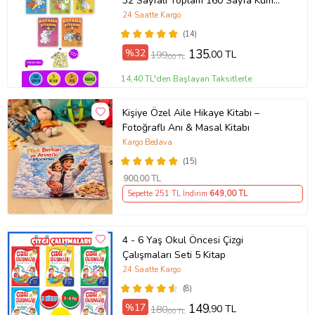
32 Sayfalı Toplam 160 Sayfa Kum
Boyama Hediyeli (Buz-Buz)
24 Saatte Kargo
(14)
%32
135
,00 TL
199
,00 TL
14,40 TL'den Başlayan Taksitlerle
Kişiye Özel Aile Hikaye Kitabı –
Fotoğraflı Anı & Masal Kitabı
Kargo Bedava
(15)
900
,00 TL
Sepette 251 TL İndirim
649
,00 TL
4 - 6 Yaş Okul Öncesi Çizgi
Çalışmaları Seti 5 Kitap
24 Saatte Kargo
(8)
%17
149
,90 TL
180
,00 TL