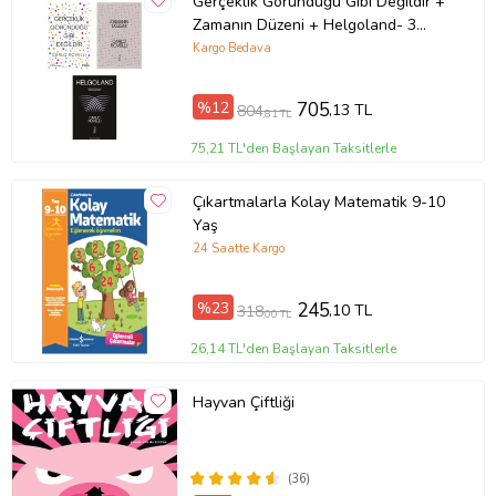
Gerçeklik Göründüğü Gibi Değildir +
Zamanın Düzeni + Helgoland- 3
Kitap Set - Iş Bankası Özel Set
Kargo Bedava
%12
705
,13 TL
804
,81 TL
75,21 TL'den Başlayan Taksitlerle
Çıkartmalarla Kolay Matematik 9-10
Yaş
24 Saatte Kargo
%23
245
,10 TL
318
,00 TL
26,14 TL'den Başlayan Taksitlerle
Hayvan Çiftliği
(36)