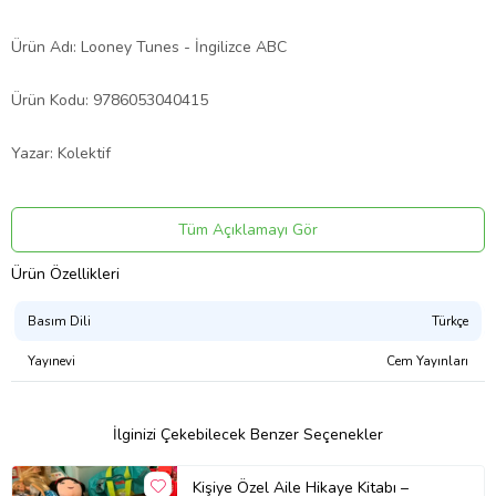
Ürün Adı: Looney Tunes - İngilizce ABC
Ürün Kodu: 9786053040415
Yazar: Kolektif
Basım Yılı: 2016
Tüm Açıklamayı Gör
Kapak Türü: Karton Kapak
Ürün Özellikleri
Sayfa Sayısı: 48
Basım Dili
Türkçe
Yayınevi
Cem Yayınları
Kağıt Cinsi: 1. Hamur
Çevirmen:
İlginizi Çekebilecek Benzer Seçenekler
Ürün Kodu:
kcm70351142
Kişiye Özel Aile Hikaye Kitabı –