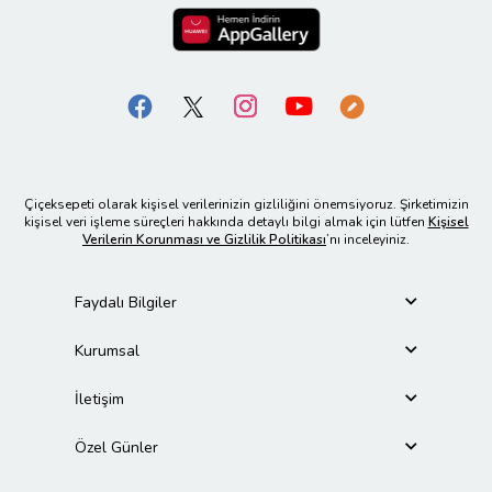
Çiçeksepeti olarak kişisel verilerinizin gizliliğini önemsiyoruz. Şirketimizin
kişisel veri işleme süreçleri hakkında detaylı bilgi almak için lütfen
Kişisel
Verilerin Korunması ve Gizlilik Politikası
’nı inceleyiniz.
Faydalı Bilgiler
Kurumsal
İletişim
Özel Günler