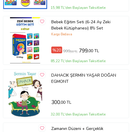
15,98 TL'den Başlayan Taksitlerle
Bebek Eğitim Seti (6-24 Ay Zeki
Bebek Kütüphanesi) 8'li Set
Kargo Bedava
%20
799
,00 TL
999
,00 TL
85,22 TL'den Başlayan Taksitlerle
DAHACIK ŞERMİN YAŞAR DOĞAN
EGMONT
300
,00 TL
32,00 TL'den Başlayan Taksitlerle
Zamanın Düzeni + Gerçeklik