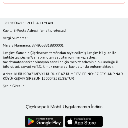
Ticaret Ünvanı: ZELİHA CEYLAN
Kayıtlı E-Posta Adresi:
[email protected]
Vergi Numarası: -
Mersis Numarası: 3749553318800001
İletişim: Satıcının Çiçeksepeti tarafından teyit edilmiş iletişim bilgileri ile
birlikte tacir/esnaf/sanatkar olan satıcılar için merkez adresi;
tacir/esnaf/sanatkar olmayan satıcılar için merkez adresinin bulunduğu il
bilgisi, ad, soyad ve T.C. kimlik numarası kayıt altında bulunmaktadır.
Adres: KURUKİRAZ MEVKİİ KURUKİRAZ KÜME EVLER NO: 37 CEYLANPINAR
KÖYÜ/ KEŞAP/ GİRESUN 1500043585/28/TUR
Şehir: Giresun
Çiçeksepeti Mobil Uygulamamızı İndirin