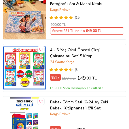
Fotoğraflı Anı & Masal Kitabı
Kargo Bedava
(15)
900
,00 TL
Sepette 251 TL İndirim
649
,00 TL
4 - 6 Yaş Okul Öncesi Çizgi
Çalışmaları Seti 5 Kitap
24 Saatte Kargo
(8)
%17
149
,90 TL
180
,00 TL
15,98 TL'den Başlayan Taksitlerle
Bebek Eğitim Seti (6-24 Ay Zeki
Bebek Kütüphanesi) 8'li Set
Kargo Bedava