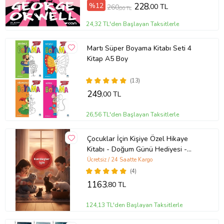
%12
228
,00 TL
260
,00 TL
24,32 TL'den Başlayan Taksitlerle
Martı Süper Boyama Kitabı Seti 4
Kitap A5 Boy
(13)
249
,00 TL
26,56 TL'den Başlayan Taksitlerle
Çocuklar İçin Kişiye Özel Hikaye
Kitabı - Doğum Günü Hediyesi -
Okuma Hediyesi
Ücretsiz / 24 Saatte Kargo
(4)
1163
,80 TL
124,13 TL'den Başlayan Taksitlerle