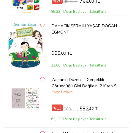
%20
799
,00 TL
999
,00 TL
85,22 TL'den Başlayan Taksitlerle
DAHACIK ŞERMİN YAŞAR DOĞAN
EGMONT
300
,00 TL
32,00 TL'den Başlayan Taksitlerle
Zamanın Düzeni + Gerçeklik
Göründüğü Gibi Değildir- 2 Kitap Set
- Iş Bankası Özel Set Zamanın
Kargo Bedava
Düzeni
%13
582
,42 TL
668
,47 TL
62,12 TL'den Başlayan Taksitlerle