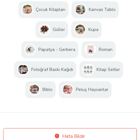
Çocuk Kitapları
Kanvas Tablo
Güller
Kupa
Papatya - Gerbera
Roman
Fotoğraf Baskı Kağıdı
Kitap Setler
Biblo
Peluş Hayvanlar
Hata Bildir