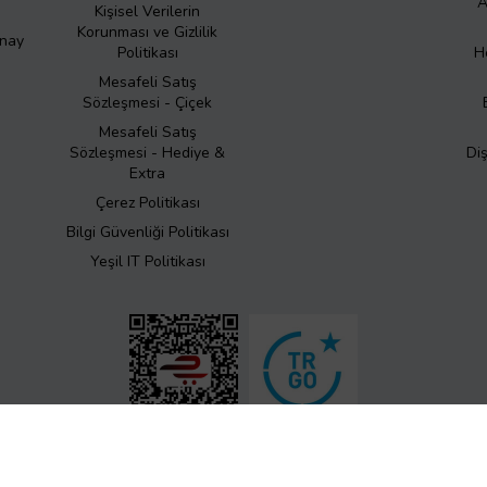
A
Kişisel Verilerin
Korunması ve Gizlilik
Onay
Politikası
H
Mesafeli Satış
Sözleşmesi - Çiçek
Mesafeli Satış
Sözleşmesi - Hediye &
Di
Extra
Çerez Politikası
Bilgi Güvenliği Politikası
Yeşil IT Politikası