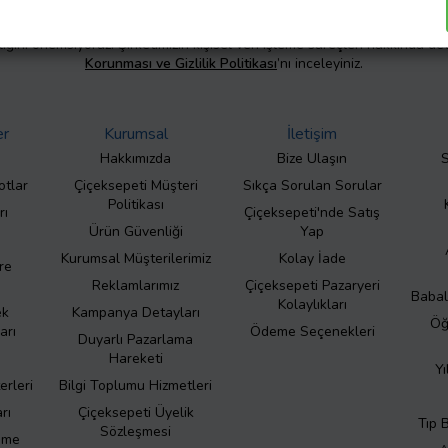
liliğini önemsiyoruz. Şirketimizin kişisel veri işleme süreçleri hakkında de
Korunması ve Gizlilik Politikası
’nı inceleyiniz.
er
Kurumsal
İletişim
Hakkımızda
Bize Ulaşın
S
otlar
Çiçeksepeti Müşteri
Sıkça Sorulan Sorular
Politikası
rı
Çiçeksepeti'nde Satış
Ürün Güvenliği
Yap
Kurumsal Müşterilerimiz
Kolay İade
re
Reklamlarımız
Çiçeksepeti Pazaryeri
Babal
Kolaylıkları
ek
Kampanya Detayları
Öğ
arı
Ödeme Seçenekleri
Duyarlı Pazarlama
Hareketi
Yı
erleri
Bilgi Toplumu Hizmetleri
rı
Çiçeksepeti Üyelik
Tıp 
Sözleşmesi
eme