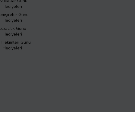
vukatlar Günü
Hediyeleri
emşireler Günü
Hediyeleri
Eczacılık Günü
Hediyeleri
ş Hekimleri Günü
Hediyeleri