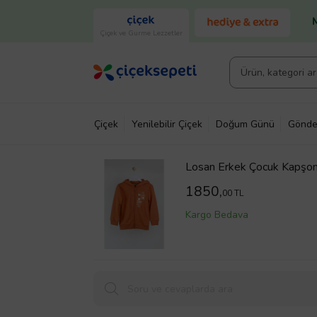
Çiçek ve Gurme Lezzetler
Çiçek
Yenilebilir Çiçek
Doğum Günü
Gönde
Losan Erkek Çocuk Kapşonl
1850,
00 TL
Kargo Bedava