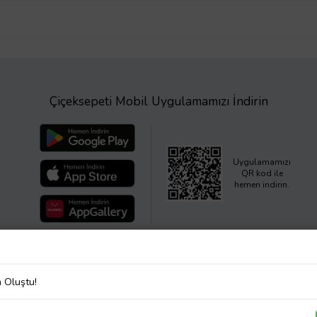
Çiçeksepeti Mobil Uygulamamızı İndirin
Uygulamamızı
QR kod ile
hemen indirin.
a Oluştu!