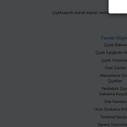
Çiçeksepeti olarak kişisel verilerinizin giz
Faydalı Bilgil
Çiçek Bakımı
Çiçek Eşliğinde N
Çiçek Anlamla
Özel Günler
Mevsimlere Gö
Çiçekler
Yenilebilir Çiç
Saklama Koşull
Site Haritası
Ürün Sıralama Krit
Teslimat İpuçla
Sipariş Güncell