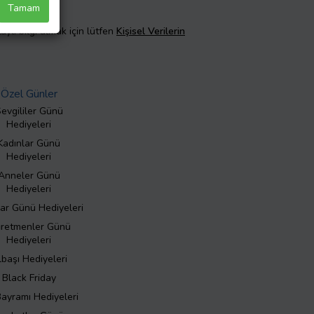
Tamam
taylı bilgi almak için lütfen
Kişisel Verilerin
Özel Günler
evgililer Günü
Hediyeleri
Kadınlar Günü
Hediyeleri
Anneler Günü
Hediyeleri
ar Günü Hediyeleri
retmenler Günü
Hediyeleri
lbaşı Hediyeleri
Black Friday
Bayramı Hediyeleri