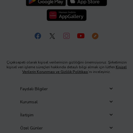
Çiçeksepeti olarak kişisel verilerinizin gizliliğini önemsiyoruz. Şirketimizin
kişisel veri işleme süreçleri hakkında detaylı bilgi almak için lütfen
Kişisel
Verilerin Korunması ve Gizlilik Politikası
’nı inceleyiniz.
Faydalı Bilgiler
Kurumsal
İletişim
Özel Günler