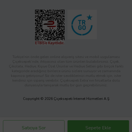
Türkiye’nin önde gelen online alışveriş sitesi ve mobil uygulaması
Çiçeksepeti’nde, ihtiyacınız olan tüm ürünleri bulabilirsiniz. Çiçek,
Çikolata, Hediye, Kişiye Özel Ürünler ve Hediye Setleri gibi birçok farklı
kategoride aradığınız binlerce ürünü sizlere sunuyor ve zamanında
kapınıza getiriyoruz! Siz de ister sevdiklerinizi mutlu etmek için, ister
kendiniz için sipariş verebilir; Çiçeksepeti Extra’nın fırsatlarla dolu
dünyasıyla tanışarak mutlu bir gün geçirebilirsiniz.
Copyright © 2026 Çiçeksepeti İnternet Hizmetleri A.Ş
Satıcıya Sor
Sepete Ekle