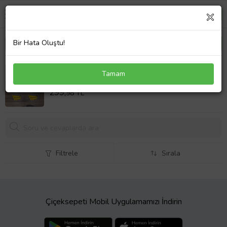
Bir Hata Oluştu!
Love Your Self Kupa Bardak Fotoğraflı T Yeşil
Tamam
Kulplu Arkadaşa Hediye, Anneye Hediye
Sepet Fiyatı
299,
98 TL
Filtrele
Sırala
Çiçeksepeti Mobil Uygulamamızı İndirin