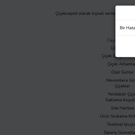
Çiçeksepeti olarak kişisel verilerinizin giz
Bir Hat
Faydalı Bilgil
Çiçek Bakımı
Çiçek Eşliğinde N
Çiçek Anlamla
Özel Günler
Mevsimlere Gö
Çiçekler
Yenilebilir Çiç
Saklama Koşull
Site Haritası
Ürün Sıralama Krit
Teslimat İpuçla
Sipariş Güncell