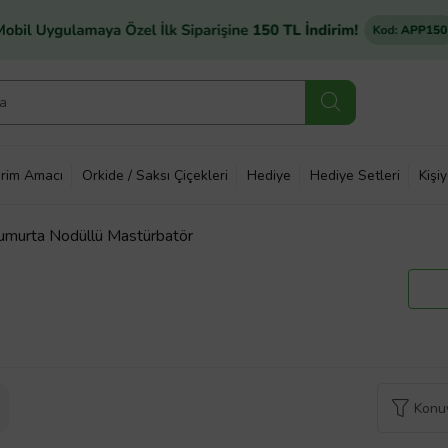
rim Amacı
Orkide / Saksı Çiçekleri
Hediye
Hediye Setleri
Kişi
umurta Nodüllü Mastürbatör
Konuy