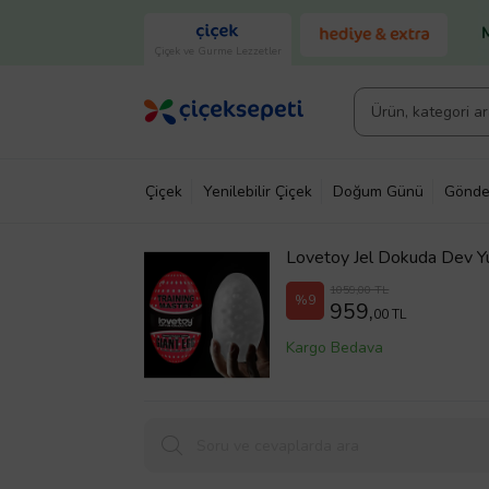
Çiçek ve Gurme Lezzetler
Çiçek
Yenilebilir Çiçek
Doğum Günü
Gönde
Lovetoy Jel Dokuda Dev Y
1059,00 TL
%9
959,
00 TL
Kargo Bedava