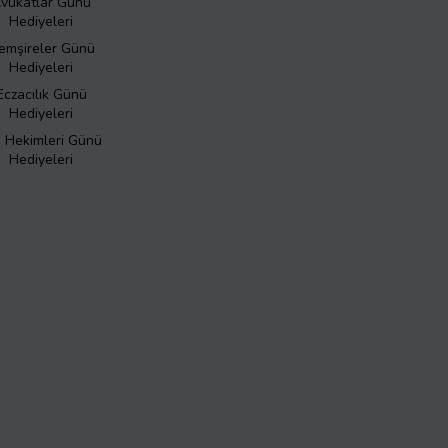
vukatlar Günü
Hediyeleri
emşireler Günü
Hediyeleri
Eczacılık Günü
Hediyeleri
ş Hekimleri Günü
Hediyeleri