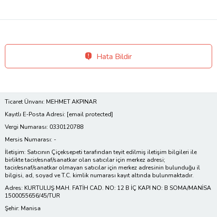
Hata Bildir
Ticaret Ünvanı: MEHMET AKPINAR
Kayıtlı E-Posta Adresi:
[email protected]
Vergi Numarası: 0330120788
Mersis Numarası: -
İletişim: Satıcının Çiçeksepeti tarafından teyit edilmiş iletişim bilgileri ile
birlikte tacir/esnaf/sanatkar olan satıcılar için merkez adresi;
tacir/esnaf/sanatkar olmayan satıcılar için merkez adresinin bulunduğu il
bilgisi, ad, soyad ve T.C. kimlik numarası kayıt altında bulunmaktadır.
Adres: KURTULUŞ MAH. FATİH CAD. NO: 12 B İÇ KAPI NO: B SOMA/MANİSA
1500055656/45/TUR
Şehir: Manisa