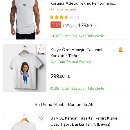
Kuruma Atletik Teknik Performans
Sporcu Sıfır Kol T-shirt (Beyaz)
Kargo ile Teslimat
(9)
%29
139
,90 TL
195
,86 TL
14,92 TL'den Başlayan Taksitlerle
Kişiye Özel HemşireTasarımlı
Karikatür Tişört
Aynı Gün Teslimat Seçeneği
299
,90 TL
31,98 TL'den Başlayan Taksitlerle
Bu Ürünü Alanlar Bunları da Aldı
BYVOL Kendin Tasarla T-shirt Kişiye
Özel Tişört Baskılı Tshirt (Beyaz)