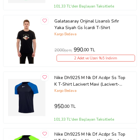
101,33 TL'den Başlayan Taksitlerle
Galatasaray Orijinal Lisanslı Sıfır
Yaka Siyah Gs İcardi T-Shirt
Kargo Bedava
990
,00 TL
2000
,00 TL
2 Adet ve Üzeri %5 İndirim
Nike Dh9225 M Nk Df Acdpr Ss Top
K T-Shirt Lacivert Mavi (Lacivert-
Mavi)
Kargo Bedava
950
,00 TL
101,33 TL'den Başlayan Taksitlerle
Nike Dh9225 M Nk Df Acdpr Ss Top