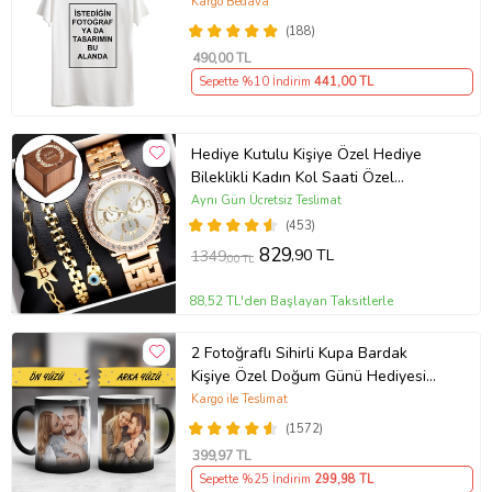
Kargo Bedava
(188)
490
,00 TL
Sepette %10 İndirim
441
,00 TL
Hediye Kutulu Kişiye Özel Hediye
Bileklikli Kadın Kol Saati Özel
Kutusunda (Gold)
Aynı Gün Ücretsiz Teslimat
(453)
829
,90 TL
1349
,00 TL
88,52 TL'den Başlayan Taksitlerle
2 Fotoğraflı Sihirli Kupa Bardak
Kişiye Özel Doğum Günü Hediyesi
Sevgiliye Hediye Anneye Babaya
Kargo ile Teslimat
Ablaya Abiye Kız Erkek Kardeşe
(1572)
Arkadaşa Resimli Günü Yıl Dönümü
399
,97 TL
Hediyesi
Sepette %25 İndirim
299
,98 TL