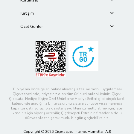
Kurumsal
İletişim
Özel Günler
Türkiye’nin önde gelen online alışveriş sitesi ve mobil uygulaması
Çiçeksepeti’nde, ihtiyacınız olan tüm ürünleri bulabilirsiniz. Çiçek,
Çikolata, Hediye, Kişiye Özel Ürünler ve Hediye Setleri gibi birçok farklı
kategoride aradığınız binlerce ürünü sizlere sunuyor ve zamanında
kapınıza getiriyoruz! Siz de ister sevdiklerinizi mutlu etmek için, ister
kendiniz için sipariş verebilir; Çiçeksepeti Extra’nın fırsatlarla dolu
dünyasıyla tanışarak mutlu bir gün geçirebilirsiniz.
Copyright © 2026 Çiçeksepeti İnternet Hizmetleri A.Ş