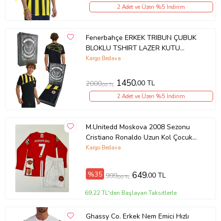
2 Adet ve Üzeri %5 İndirim
Fenerbahçe ERKEK TRIBUN ÇUBUK
BLOKLU TSHIRT LAZER KUTU
HEDİYELİ (Lacivert-Kahverengi)
Kargo Bedava
1450
,00 TL
2000
,00 TL
2 Adet ve Üzeri %5 İndirim
M.Unitedd Moskova 2008 Sezonu
Cristiano Ronaldo Uzun Kol Çocuk
Forması 4'lü Set (ARMALI) (Kırmızı)
Kargo Bedava
%35
649
,00 TL
999
,00 TL
69,22 TL'den Başlayan Taksitlerle
Ghassy Co. Erkek Nem Emici Hızlı