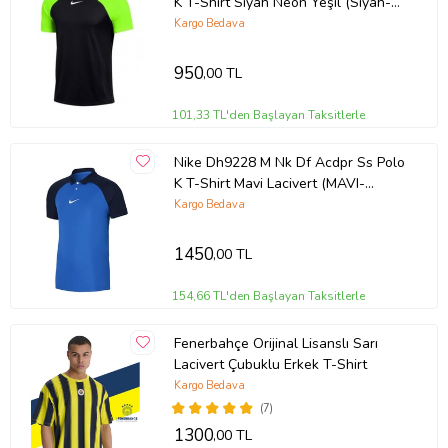
K T-Shirt Siyah Neon Yeşil (Siyah-
Neon Yesıl)
Kargo Bedava
950
,00 TL
101,33 TL'den Başlayan Taksitlerle
Nike Dh9228 M Nk Df Acdpr Ss Polo
K T-Shirt Mavi Lacivert (MAVI-
LACIVERT)
Kargo Bedava
1450
,00 TL
154,66 TL'den Başlayan Taksitlerle
Fenerbahçe Orijinal Lisanslı Sarı
Lacivert Çubuklu Erkek T-Shirt
Kargo Bedava
(7)
1300
,00 TL