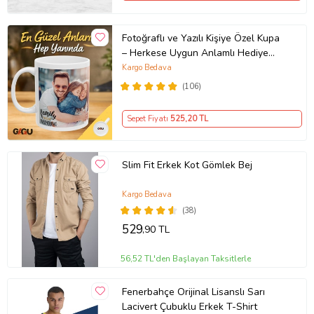
Fotoğraflı ve Yazılı Kişiye Özel Kupa
– Herkese Uygun Anlamlı Hediye
Porselen Baskılı Kupa (Beyaz)
Kargo Bedava
(106)
Sepet Fiyatı
525
,20 TL
Slim Fit Erkek Kot Gömlek Bej
Kargo Bedava
(38)
529
,90 TL
56,52 TL'den Başlayan Taksitlerle
Fenerbahçe Orijinal Lisanslı Sarı
Lacivert Çubuklu Erkek T-Shirt