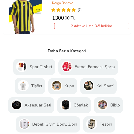
Kargo Bedava
(7)
1300
,00 TL
2 Adet ve Üzeri %5 İndirim
Daha Fazla Kategori
Spor T-shirt
Futbol Forması, Şortu
Tişört
Kupa
Kol Saati
Aksesuar Seti
Gömlek
Biblo
Bebek Giyim Body, Zıbın
Tesbih