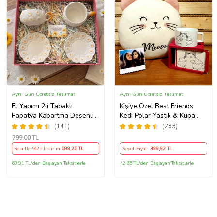
Aynı Gün Ücretsiz Teslimat
Aynı Gün Ücretsiz Teslimat
El Yapımı 2li Tabaklı
Kişiye Özel Best Friends
Papatya Kabartma Desenli
Kedi Polar Yastık & Kupa
Beren Kupa - Seviyor
Arkadaşa Hediye
(141)
(283)
Sevmiyor
799
,00 TL
Sepette %25 İndirim
599
,25 TL
Sepet Fiyatı
399
,92 TL
63,91 TL'den Başlayan Taksitlerle
42,65 TL'den Başlayan Taksitlerle