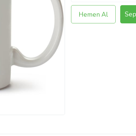
Sep
Hemen Al