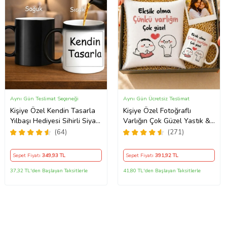
Aynı Gün Teslimat Seçeneği
Aynı Gün Ücretsiz Teslimat
Kişiye Özel Kendin Tasarla
Kişiye Özel Fotoğraflı
Yılbaşı Hediyesi Sihirli Siyah
Varlığın Çok Güzel Yastık &
Kupa Bardak Sıcakla Renk
Kupa Kutulu Hediye Seti
(64)
(271)
Değiştiren Tasarım
Sepet Fiyatı
349
,93 TL
Sepet Fiyatı
391
,92 TL
37,32 TL'den Başlayan Taksitlerle
41,80 TL'den Başlayan Taksitlerle