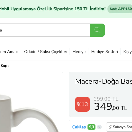
rim Amacı
Orkide / Saksı Çiçekleri
Hediye
Hediye Setleri
Kişi
Kupa
Macera-Doğa Bask
399,00 TL
349
%13
,00 TL
Çakilap
9,3
Satıcıya Sor