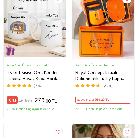
Aynı Gün Ücretsiz Teslimat
Aynı Gün Ücretsiz Teslimat
BK Gift Kişiye Özel Kendin
Royal Consept Isıtıcılı
Tasarla Beyaz Kupa Bardak,
Dokunmatik Lucky Kupa
Sevgiliye Hediye, Arkadaşa
Bardak Seti
(753)
(225)
Hediye, Doğum Günü
Hediyesi
279
%41
Sepet Fiyatı
599
,20 TL
469
,00 TL
,00 TL
29,76 TL'den Başlayan Taksitlerle
63,91 TL'den Başlayan Taksitlerle