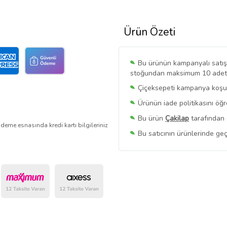
Ürün Özeti
Bu ürünün kampanyalı satışı 
stoğundan maksimum 10 adet sa
Çiçeksepeti kampanya koşull
Ürünün iade politikasını öğ
Bu ürün
Çakilap
tarafından 
deme esnasında kredi kartı bilgileriniz
Bu satıcının ürünlerinde geç
Bu Satıcının
Tüm Ürünlerini
Ürün sayfasında gördüğünüz f
belirlenmektedir.