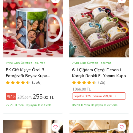
Aynı Gün Ücretsiz Teslimat
Aynı Gün Ücretsiz Teslimat
BK Gift Kişiye Özel 3
6 li Çiğdem Çiçeği Desenli
Fotoğraflı Beyaz Kupa
Karışık Renkli El Yapımı Kupa
Bardak, Sevgiliye Hediye,
(356)
(25)
Arkadaşa Hediye
1066
,00 TL
255
%15
Sepette %25 İndirim
799
,50 TL
299
,00 TL
,00 TL
27,20 TL'den Başlayan Taksitlerle
85,28 TL'den Başlayan Taksitlerle