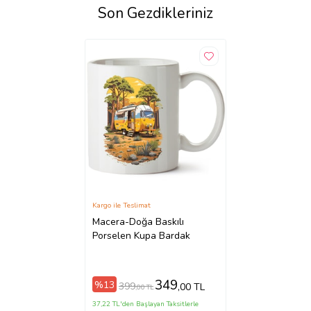
Son Gezdikleriniz
Kargo ile Teslimat
Macera-Doğa Baskılı
Porselen Kupa Bardak
349
%13
399
,00 TL
,00 TL
37,22 TL'den Başlayan Taksitlerle