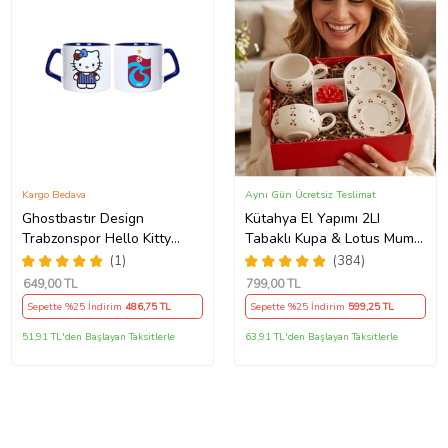
Kargo Bedava
Aynı Gün Ücretsiz Teslimat
Ghostbastır Design
Kütahya El Yapımı 2LI
Trabzonspor Hello Kitty
Tabaklı Kupa & Lotus Mum-
Kupa Bardak Tek Adet 089
Kiraz Mevsimi
(1)
(384)
649
,00 TL
799
,00 TL
Sepette %25 İndirim
486
,75 TL
Sepette %25 İndirim
599
,25 TL
51,91 TL'den Başlayan Taksitlerle
63,91 TL'den Başlayan Taksitlerle