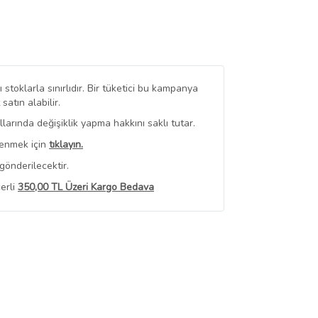
stoklarla sınırlıdır. Bir tüketici bu kampanya
tın alabilir.
arında değişiklik yapma hakkını saklı tutar.
renmek için
tıklayın.
gönderilecektir.
erli
350,00 TL Üzeri Kargo Bedava
 Görüntüle
iyat bilgileri, satıcı tarafından