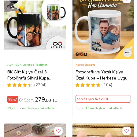
Aynı Gün Ücretsiz Teslimat
Kargo Bedava
BK Gift Kişiye Özel 3
Fotoğraflı ve Yazılı Kişiye
Fotoğraflı Sihirli Kupa
Özel Kupa – Herkese Uygun
Bardak, Arkadaşa Hediye,
Anlamlı Hediye Porselen
(2704)
(104)
Sevgiliye Hediye
Baskılı Kupa (Beyaz)
279
%57
Sepet Fiyatı
525
,20 TL
649
,00 TL
,00 TL
29,76 TL'den Başlayan Taksitlerle
56,02 TL'den Başlayan Taksitlerle