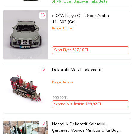
61,76 TL'den Başlayan Taksitlerle
eJOYA Kişiye Özel Spor Araba
111603 (Gri)
Kargo Bedava
Sepet Fiyatı
517
,10 TL
Dekoratif Metal Lokomotif
Kargo Bedava
999
,90 TL
Sepette %20 İndirim
799
,92 TL
Nostaljik Dekoratif Kalemlikli
Çerçeveli Vosvos Minibüs Orta Boy