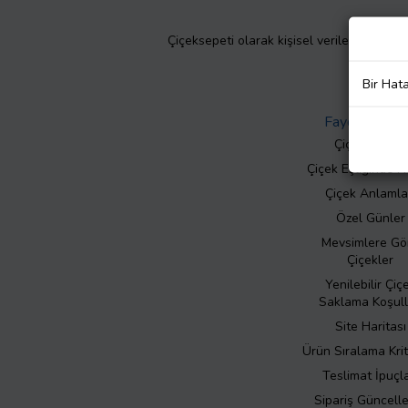
Çiçeksepeti olarak kişisel verilerinizin giz
Bir Hat
Faydalı Bilgil
Çiçek Bakımı
Çiçek Eşliğinde N
Çiçek Anlamla
Özel Günler
Mevsimlere Gö
Çiçekler
Yenilebilir Çiç
Saklama Koşull
Site Haritası
Ürün Sıralama Krit
Teslimat İpuçla
Sipariş Güncell