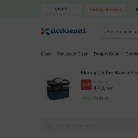
Çiçek ve Gurme Lezzetler
Çiçek
Yenilebilir Çiçek
Doğum Günü
Gönde
Makyaj Çantası Bavulu Sey
Makyajçantası
599,00 TL
%25
449,
00 TL
Kargo Bedava