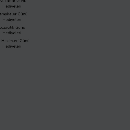
vukatlar Günü
Hediyeleri
emşireler Günü
Hediyeleri
Eczacılık Günü
Hediyeleri
ş Hekimleri Günü
Hediyeleri