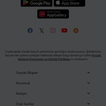
Çiçeksepeti olarak kişisel verilerinizin gizliliğini önemsiyoruz. Şirketimizin
kişisel veri işleme süreçleri hakkında detaylı bilgi almak için lütfen
Kişisel
Verilerin Korunması ve Gizlilik Politikası
’nı inceleyiniz.
Faydalı Bilgiler
Kurumsal
İletişim
Özel Günler