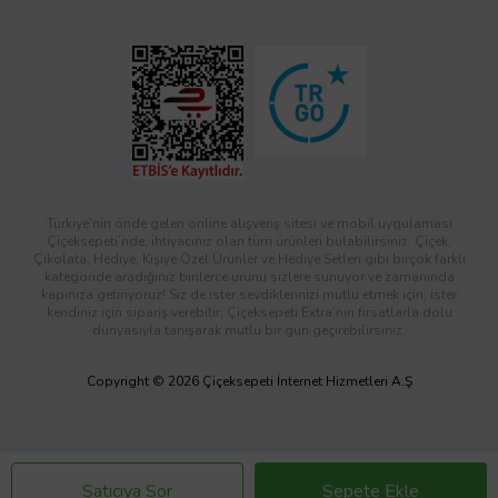
Türkiye’nin önde gelen online alışveriş sitesi ve mobil uygulaması
Çiçeksepeti’nde, ihtiyacınız olan tüm ürünleri bulabilirsiniz. Çiçek,
Çikolata, Hediye, Kişiye Özel Ürünler ve Hediye Setleri gibi birçok farklı
kategoride aradığınız binlerce ürünü sizlere sunuyor ve zamanında
kapınıza getiriyoruz! Siz de ister sevdiklerinizi mutlu etmek için, ister
kendiniz için sipariş verebilir; Çiçeksepeti Extra’nın fırsatlarla dolu
dünyasıyla tanışarak mutlu bir gün geçirebilirsiniz.
Copyright © 2026 Çiçeksepeti İnternet Hizmetleri A.Ş
Satıcıya Sor
Sepete Ekle