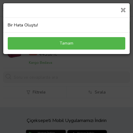
Bir Hata Oluştu!
Makyaj Çantası Makyaj Malzeme Çantası Makyaj
Tamam
Malzemesi Için Çanta
599,00 TL
%25
449,
00 TL
Kargo Bedava
Filtrele
Sırala
Çiçeksepeti Mobil Uygulamamızı İndirin