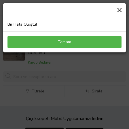
Bir Hata Oluştu!
Mali İşler Müdürü Hediye Seti Kupa Bardak T
Tamam
Kulplu, Dekoratif Taş, Anahtarlık Mali İşler
Sepet Fiyatı
Müdürüne Hediye (Model 1)
569,
98 TL
Kargo Bedava
Filtrele
Sırala
Çiçeksepeti Mobil Uygulamamızı İndirin