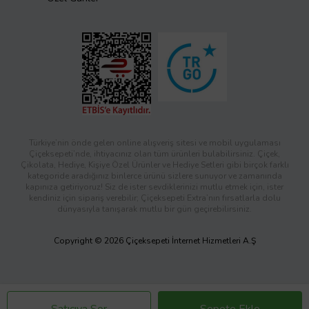
Türkiye’nin önde gelen online alışveriş sitesi ve mobil uygulaması
Çiçeksepeti’nde, ihtiyacınız olan tüm ürünleri bulabilirsiniz. Çiçek,
Çikolata, Hediye, Kişiye Özel Ürünler ve Hediye Setleri gibi birçok farklı
kategoride aradığınız binlerce ürünü sizlere sunuyor ve zamanında
kapınıza getiriyoruz! Siz de ister sevdiklerinizi mutlu etmek için, ister
kendiniz için sipariş verebilir; Çiçeksepeti Extra’nın fırsatlarla dolu
dünyasıyla tanışarak mutlu bir gün geçirebilirsiniz.
Copyright © 2026 Çiçeksepeti İnternet Hizmetleri A.Ş