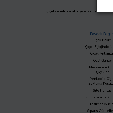
Çiçeksepeti olarak kişisel verilerinizin giz
Faydalı Bilgil
Çiçek Bakımı
Çiçek Eşliğinde N
Çiçek Anlamla
Özel Günler
Mevsimlere Gö
Çiçekler
Yenilebilir Çiç
Saklama Koşull
Site Haritası
Ürün Sıralama Krit
Teslimat İpuçla
Sipariş Güncell