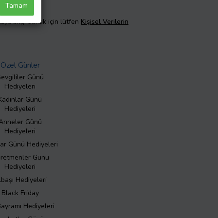
Tamam
taylı bilgi almak için lütfen
Kişisel Verilerin
Özel Günler
evgililer Günü
Hediyeleri
Kadınlar Günü
Hediyeleri
Anneler Günü
Hediyeleri
ar Günü Hediyeleri
retmenler Günü
Hediyeleri
lbaşı Hediyeleri
Black Friday
Bayramı Hediyeleri