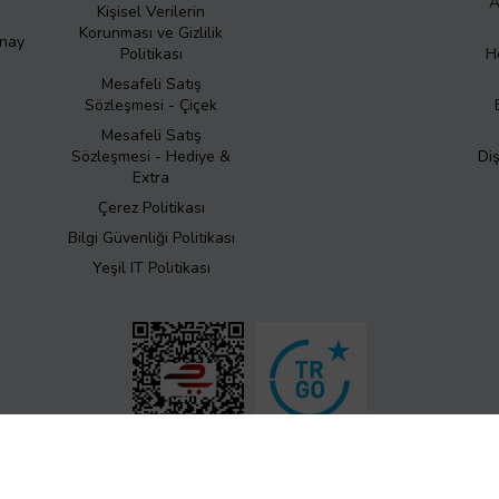
A
Kişisel Verilerin
Korunması ve Gizlilik
Onay
Politikası
H
Mesafeli Satış
Sözleşmesi - Çiçek
Mesafeli Satış
Sözleşmesi - Hediye &
Di
Extra
Çerez Politikası
Bilgi Güvenliği Politikası
Yeşil IT Politikası