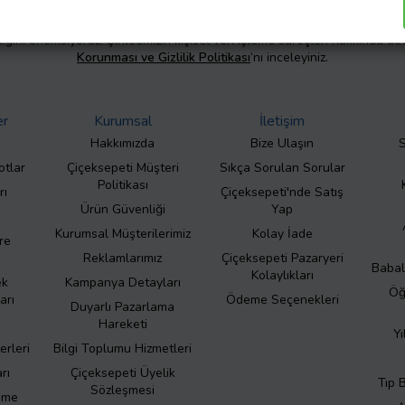
liliğini önemsiyoruz. Şirketimizin kişisel veri işleme süreçleri hakkında de
Korunması ve Gizlilik Politikası
’nı inceleyiniz.
er
Kurumsal
İletişim
Hakkımızda
Bize Ulaşın
S
otlar
Çiçeksepeti Müşteri
Sıkça Sorulan Sorular
Politikası
rı
Çiçeksepeti'nde Satış
Ürün Güvenliği
Yap
Kurumsal Müşterilerimiz
Kolay İade
re
Reklamlarımız
Çiçeksepeti Pazaryeri
Babal
Kolaylıkları
ek
Kampanya Detayları
Öğ
arı
Ödeme Seçenekleri
Duyarlı Pazarlama
Hareketi
Yı
erleri
Bilgi Toplumu Hizmetleri
rı
Çiçeksepeti Üyelik
Tıp 
Sözleşmesi
eme