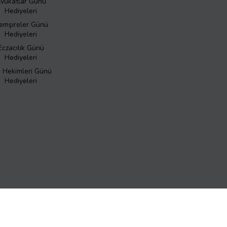
vukatlar Günü
Hediyeleri
emşireler Günü
Hediyeleri
Eczacılık Günü
Hediyeleri
ş Hekimleri Günü
Hediyeleri