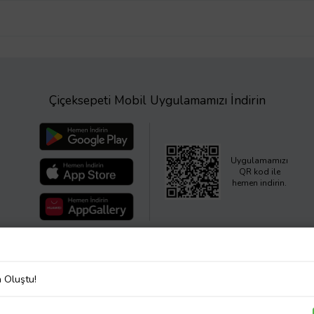
Çiçeksepeti Mobil Uygulamamızı İndirin
Uygulamamızı
QR kod ile
hemen indirin.
a Oluştu!